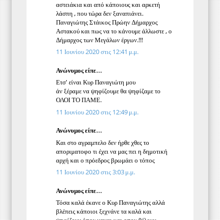
αστειάκια και από κάποιους και αρκετή
λάσπη , που τώρα δεν ξαναπιάνει.
Παναγιώτης Στάικος Πρώην Δήμαρχος
Αστακού και πως να το κάνουμε άλλωστε , ο
Δήμαρχος των Μεγάλων έργων.!!!
11 Ιουνίου 2020 στις 12:41 μ.μ.
Ανώνυμος είπε...
Ετσ' είναι Κυρ Παναγιώτη μου
άν ξέραμε να ψηφίζουμε θα ψηφίζαμε το
ΟΛΟΙ ΤΟ ΠΑΜΕ.
11 Ιουνίου 2020 στις 12:49 μ.μ.
Ανώνυμος είπε...
Και στο αγραμπελο δεν ήρθε χθες το
αποριματοφο τι έχει να μας πει η δημοτική
αρχή και ο πρόεδρος βρωμάει ο τόπος
11 Ιουνίου 2020 στις 3:03 μ.μ.
Ανώνυμος είπε...
Τόσα καλά έκανε ο Κυρ Παναγιώτης αλλά
βλέπεις κάποιοι ξεχνάνε τα καλά και