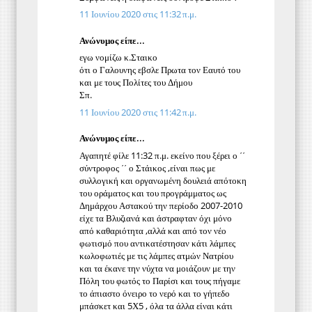
11 Ιουνίου 2020 στις 11:32 π.μ.
Ανώνυμος είπε...
εγω νομίζω κ.Σταικο
ότι ο Γαλουνης εβσλε Πρωτα τον Εαυτό του
και με τους Πολίτες του Δήμου
Σπ.
11 Ιουνίου 2020 στις 11:42 π.μ.
Ανώνυμος είπε...
Αγαπητέ φίλε 11:32 π.μ. εκείνο που ξέρει ο ΄΄
σύντροφος ΄΄ ο Στάικος ,είναι πως με
συλλογική και οργανωμένη δουλειά απότοκη
του οράματος και του προγράμματος ως
Δημάρχου Αστακού την περίοδο 2007-2010
είχε τα Βλυζιανά και άστραφταν όχι μόνο
από καθαριότητα ,αλλά και από τον νέο
φωτισμό που αντικατέστησαν κάτι λάμπες
κωλοφωτιές με τις λάμπες ατμών Νατρίου
και τα έκανε την νύχτα να μοιάζουν με την
Πόλη του φωτός το Παρίσι και τους πήγαμε
το άπιαστο όνειρο το νερό και το γήπεδο
μπάσκετ και 5Χ5 , όλα τα άλλα είναι κάτι