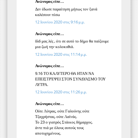
Ανώνυμος είπε...
Δεν έδωσε παραίτηση μήπως τον ξανά
καλέσουν πίσω
12 Ιουνίου 2020 στις 9:16 μ.μ.
Ανώνυμος είπε...
δλδ μας λές , ότι σε αυτό το δήμο θα παίζουμε
μια ζωή την κολοκυθιά.
12 Ιουνίου 2020 στις 11:14 μ.μ.
Ανώνυμος είπε...
9.16 ΤΟ ΚΑΛΥΤΕΡΟ ΘΑ ΗΤΑΝ ΝΑ
ΕΠΕΙΣΤΡΈΨΕΙ ΣΤΟΝ ΣΥΝΔΥΑΣΜΟ ΤΟΥ
ΛΥΤΡΑ.
12 Ιουνίου 2020 στις 11:26 μ.μ.
Ανώνυμος είπε...
Ούτε Λύτρας, ούτε Γαλούνης ούτε
Τζαχρήστας, ούτε Λαϊνάς.
Το 23 ο γιατρός Στάικος δήμαρχος.
άντε πιά με όλους αυτούς τους
αποτυχημένους.