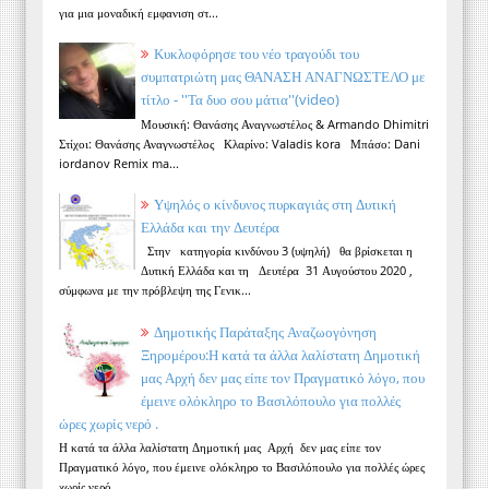
για μια μοναδική εμφανιση στ...
Κυκλοφόρησε του νέο τραγούδι του
συμπατριώτη μας ΘΑΝΑΣΗ ΑΝΑΓΝΩΣΤΕΛΟ με
τίτλο - ''Τα δυο σου μάτια''(video)
Μουσική: Θανάσης Αναγνωστέλος & Armando Dhimitri
Στίχοι: Θανάσης Αναγνωστέλος Κλαρίνο: Valadis kora Μπάσο: Dani
iordanov Remix ma...
Υψηλός ο κίνδυνος πυρκαγιάς στη Δυτική
Ελλάδα και την Δευτέρα
Στην κατηγορία κινδύνου 3 (υψηλή) θα βρίσκεται η
Δυτική Ελλάδα και τη Δευτέρα 31 Αυγούστου 2020 ,
σύμφωνα με την πρόβλεψη της Γενικ...
Δημοτικής Παράταξης Αναζωογόνηση
Ξηρομέρου:Η κατά τα άλλα λαλίστατη Δημοτική
μας Αρχή δεν μας είπε τον Πραγματικό λόγο, που
έμεινε ολόκληρο το Βασιλόπουλο για πολλές
ώρες χωρίς νερό .
Η κατά τα άλλα λαλίστατη Δημοτική μας Αρχή δεν μας είπε τον
Πραγματικό λόγο, που έμεινε ολόκληρο το Βασιλόπουλο για πολλές ώρες
χωρίς νερό...