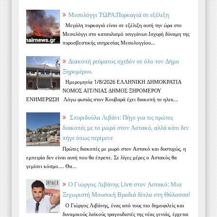
Μεσολόγγι ΤΩΡΑ:Πυρκαγιά σε εξέλιξη
Μεγάλη πυρκαγιά είναι σε εξέλιξη αυτή την ώρα στο
Μεσολόγγι στο καταυλισμό τσιγγάνων.Ισχυρή δύναμη της
πυροσβεστικής υπηρεσίας Μεσολογγίου...
Διακοπή ρεύματος σχεδόν σε όλο τον Δήμο
Ξηρομέρου.
Ημερομηνία 1/8/2026 ΕΛΛΗΝΙΚΗ ΔΗΜΟΚΡΑΤΙΑ
ΝΟΜΟΣ ΑΙΤ/ΝΙΑΣ ΔΗΜΟΣ ΞΗΡΟΜΕΡΟΥ
ΕΝΗΜΕΡΩΣΗ Λόγω φωτιάς στον Κουβαρά έχει διακοπή το ηλεκ...
Σπυριδούλα Λιβάνι: Πήγε για τις πρώτες
διακοπές με το μωρό στον Αστακό, αλλά κάτι δεν
πήγε όπως περίμενε
Πρώτες διακοπές με μωρό στον Αστακό και δυστυχώς, η
εμπειρία δεν είναι αυτή που θα έπρεπε. Σε λίγες μέρες ο Αστακός θα
γεμίσει κόσμο.... Θα...
Ο Γιώργος Λιβάνης Live στον Αστακό: Μια
Ξεχωριστή Μουσική Βραδιά δίπλα στη Θάλασσα!
Ο Γιώργος Λιβάνης, ένας από τους πιο δημοφιλείς και
δυναμικούς λαϊκούς τραγουδιστές της νέας γενιάς, έρχεται