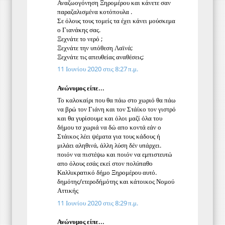
Αναζωογόνηση Ξηρομέρου και κάνετε σαν
παραζαλισμένα κοτόπουλα .
Σε όλους τους τομείς τα έχει κάνει μούσκεμα
ο Γιανάκης σας.
Ξεχνάτε το νερό ;
Ξεχνάτε την υπόθεση Λαϊνά;
Ξεχνάτε τις απευθείας αναθέσεις;
11 Ιουνίου 2020 στις 8:27 π.μ.
Ανώνυμος είπε...
Το καλοκαίρι που θα πάω στο χωριό θα πάω
να βρώ τον Γιάνη και τον Στάίκο τον γιστρό
και θα γυρίσουμε και όλοι μαζί όλα του
δήμου τσ χωριά να δώ απο κοντά εάν ο
Στάικος λέει ψέματα για τους κάδους ή
μιλάει αληθινά, άλλη λύση δέν υπάρχει.
ποιόν να πιστέψω και ποιόν να εμπιστευτώ
απο όλους εσάς εκεί στον πολύπαθο
Καλλικρατικό δήμο Ξηρομέρου αυτό.
δημότης/ετεροδήμότης και κάτοικος Νομού
Αττικής
11 Ιουνίου 2020 στις 8:29 π.μ.
Ανώνυμος είπε...