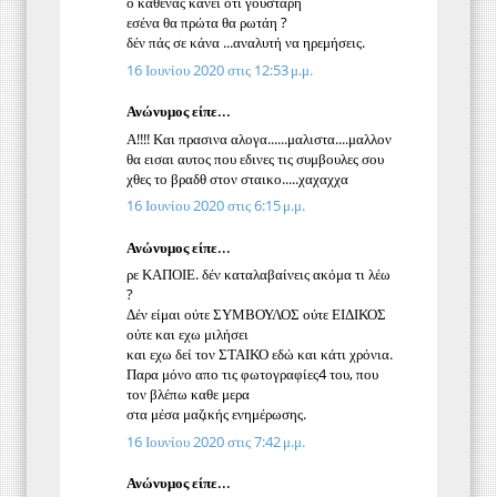
ο καθενας κανει οτι γουστάρη
εσένα θα πρώτα θα ρωτάη ?
δέν πάς σε κάνα ...αναλυτή να ηρεμήσεις.
16 Ιουνίου 2020 στις 12:53 μ.μ.
Ανώνυμος είπε...
Α!!!! Και πρασινα αλογα......μαλιστα....μαλλον
θα εισαι αυτος που εδινες τις συμβουλες σου
χθες το βραδθ στον σταικο.....χαχαχχα
16 Ιουνίου 2020 στις 6:15 μ.μ.
Ανώνυμος είπε...
ρε ΚΑΠΟΙΕ. δέν καταλαβαίνεις ακόμα τι λέω
?
Δέν είμαι ούτε ΣΥΜΒΟΥΛΟΣ ούτε ΕΙΔΙΚΟΣ
ούτε και εχω μιλήσει
και εχω δεί τον ΣΤΑΙΚΟ εδώ και κάτι χρόνια.
Παρα μόνο απο τις φωτογραφίες4 του, που
τον βλέπω καθε μερα
στα μέσα μαζικής ενημέρωσης.
16 Ιουνίου 2020 στις 7:42 μ.μ.
Ανώνυμος είπε...