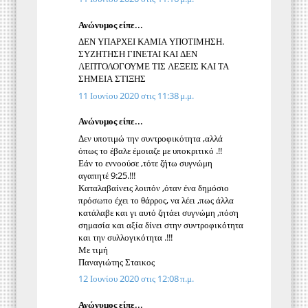
Ανώνυμος είπε...
ΔΕΝ ΥΠΑΡΧΕΙ ΚΑΜΙΑ ΥΠΟΤΙΜΗΣΗ.
ΣΥΖΗΤΗΣΗ ΓΙΝΕΤΑΙ ΚΑΙ ΔΕΝ
ΛΕΠΤΟΛΟΓΟΥΜΕ ΤΙΣ ΛΕΞΕΙΣ ΚΑΙ ΤΑ
ΣΗΜΕΙΑ ΣΤΙΞΗΣ
11 Ιουνίου 2020 στις 11:38 μ.μ.
Ανώνυμος είπε...
Δεν υποτιμώ την συντροφικότητα ,αλλά
όπως το έβαλε έμοιαζε με υποκριτικό .!!
Εάν το εννοούσε ,τότε ζήτω συγνώμη
αγαπητέ 9:25.!!!
Καταλαβαίνεις λοιπόν ,όταν ένα δημόσιο
πρόσωπο έχει το θάρρος, να λέει ,πως άλλα
κατάλαβε και γι αυτό ζητάει συγνώμη ,πόση
σημασία και αξία δίνει στην συντροφικότητα
και την συλλογικότητα .!!!
Με τιμή
Παναγιώτης Σταικος
12 Ιουνίου 2020 στις 12:08 π.μ.
Ανώνυμος είπε...