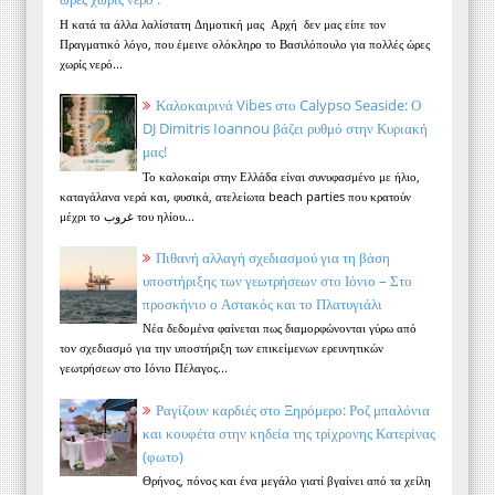
Η κατά τα άλλα λαλίστατη Δημοτική μας Αρχή δεν μας είπε τον
Πραγματικό λόγο, που έμεινε ολόκληρο το Βασιλόπουλο για πολλές ώρες
χωρίς νερό...
Καλοκαιρινά Vibes στο Calypso Seaside: Ο
DJ Dimitris Ioannou βάζει ρυθμό στην Κυριακή
μας!
Το καλοκαίρι στην Ελλάδα είναι συνυφασμένο με ήλιο,
καταγάλανα νερά και, φυσικά, ατελείωτα beach parties που κρατούν
μέχρι το غروب του ηλίου...
Πιθανή αλλαγή σχεδιασμού για τη βάση
υποστήριξης των γεωτρήσεων στο Ιόνιο – Στο
προσκήνιο ο Αστακός και το Πλατυγιάλι
Νέα δεδομένα φαίνεται πως διαμορφώνονται γύρω από
τον σχεδιασμό για την υποστήριξη των επικείμενων ερευνητικών
γεωτρήσεων στο Ιόνιο Πέλαγος...
Ραγίζουν καρδιές στο Ξηρόμερο: Ροζ μπαλόνια
και κουφέτα στην κηδεία της τρίχρονης Κατερίνας
(φωτο)
Θρήνος, πόνος και ένα μεγάλο γιατί βγαίνει από τα χείλη