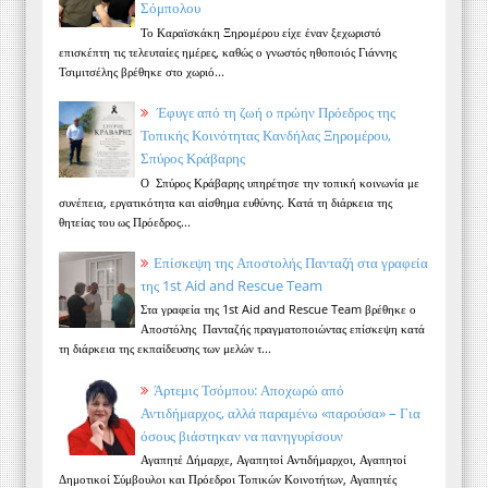
Σόμπολου
Το Καραϊσκάκη Ξηρομέρου είχε έναν ξεχωριστό
επισκέπτη τις τελευταίες ημέρες, καθώς ο γνωστός ηθοποιός Γιάννης
Τσιμιτσέλης βρέθηκε στο χωριό...
Έφυγε από τη ζωή ο πρώην Πρόεδρος της
Τοπικής Κοινότητας Κανδήλας Ξηρομέρου,
Σπύρος Κράβαρης
Ο Σπύρος Κράβαρης υπηρέτησε την τοπική κοινωνία με
συνέπεια, εργατικότητα και αίσθημα ευθύνης. Κατά τη διάρκεια της
θητείας του ως Πρόεδρος...
Επίσκεψη της Αποστολής Πανταζή στα γραφεία
της 1st Aid and Rescue Team
Στα γραφεία της 1st Aid and Rescue Team βρέθηκε ο
Αποστόλης Πανταζής πραγματοποιώντας επίσκεψη κατά
τη διάρκεια της εκπαίδευσης των μελών τ...
Άρτεμις Τσόμπου: Αποχωρώ από
Αντιδήμαρχος, αλλά παραμένω «παρούσα» – Για
όσους βιάστηκαν να πανηγυρίσουν
Αγαπητέ Δήμαρχε, Αγαπητοί Αντιδήμαρχοι, Αγαπητοί
Δημοτικοί Σύμβουλοι και Πρόεδροι Τοπικών Κοινοτήτων, Αγαπητές