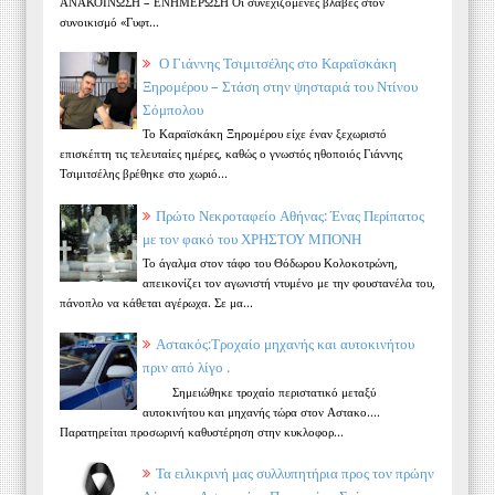
ΑΝΑΚΟΙΝΩΣΗ – ΕΝΗΜΕΡΩΣΗ Οι συνεχιζόμενες βλάβες στον
συνοικισμό «Γυφτ...
Ο Γιάννης Τσιμιτσέλης στο Καραϊσκάκη
Ξηρομέρου – Στάση στην ψησταριά του Ντίνου
Σόμπολου
Το Καραϊσκάκη Ξηρομέρου είχε έναν ξεχωριστό
επισκέπτη τις τελευταίες ημέρες, καθώς ο γνωστός ηθοποιός Γιάννης
Τσιμιτσέλης βρέθηκε στο χωριό...
Πρώτο Νεκροταφείο Αθήνας: Ένας Περίπατος
με τον φακό του ΧΡΗΣΤΟΥ ΜΠΟΝΗ
Το άγαλμα στον τάφο του Θόδωρου Κολοκοτρώνη,
απεικονίζει τον αγωνιστή ντυμένο με την φουστανέλα του,
πάνοπλο να κάθεται αγέρωχα. Σε μα...
Αστακός:Τροχαίο μηχανής και αυτοκινήτου
πριν από λίγο .
Σημειώθηκε τροχαίο περιστατικό μεταξύ
αυτοκινήτου και μηχανής τώρα στον Αστακο....
Παρατηρείται προσωρινή καθυστέρηση στην κυκλοφορ...
Τα ειλικρινή μας συλλυπητήρια προς τον πρώην