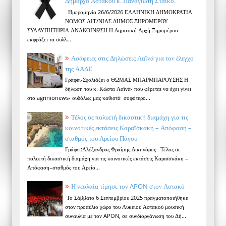
Δήμαρχο Αστακού κ. Παναγιώτη Στάικο.
Ημερομηνία 26/6/2026 ΕΛΛΗΝΙΚΗ ΔΗΜΟΚΡΑΤΙΑ
ΝΟΜΟΣ ΑΙΤ/ΝΙΑΣ ΔΗΜΟΣ ΞΗΡΟΜΕΡΟΥ
ΣΥΛΛΥΠΗΤΗΡΙΑ ΑΝΑΚΟΙΝΩΣΗ Η Δημοτική Αρχή Ξηρομέρου
εκφράζει τα συλλ...
Ασάφειες στις Δηλώσεις Λαϊνά για τον έλεγχο
της ΑΑΔΕ
Γράφει-Σχολιάζει ο ΘΩΜΑΣ ΜΠΑΡΜΠΑΡΟΥΣΗΣ Η
δήλωση του κ. Κώστα Λαϊνά- που φέρεται να έχει γίνει
στο agrinionews- ουδόλως μας καθιστά σοφότερο...
Τέλος σε πολυετή δικαστική διαμάχη για τις
κοινοτικές εκτάσεις Καραϊσκάκη – Απόφαση –
σταθμός του Αρείου Πάγου
Γράφει:Αλέξανδρος Φραίμης Δικηγόρος Τέλος σε
πολυετή δικαστική διαμάχη για τις κοινοτικές εκτάσεις Καραϊσκάκη –
Απόφαση–σταθμός του Αρείο...
Η νεολαία τίμησε τον APON στον Αστακό
Το Σάββατο 6 Σεπτεμβρίου 2025 πραγματοποιήθηκε
στον προαύλιο χώρο του Λυκείου Αστακού μουσική
συναυλία με τον APON, σε συνδιοργάνωση του Δή...