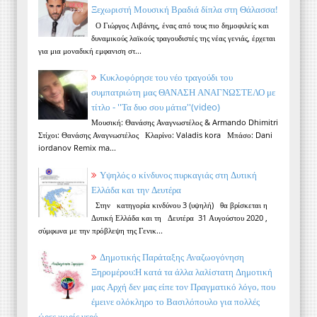
Ξεχωριστή Μουσική Βραδιά δίπλα στη Θάλασσα!
Ο Γιώργος Λιβάνης, ένας από τους πιο δημοφιλείς και
δυναμικούς λαϊκούς τραγουδιστές της νέας γενιάς, έρχεται
για μια μοναδική εμφανιση στ...
Κυκλοφόρησε του νέο τραγούδι του
συμπατριώτη μας ΘΑΝΑΣΗ ΑΝΑΓΝΩΣΤΕΛΟ με
τίτλο - ''Τα δυο σου μάτια''(video)
Μουσική: Θανάσης Αναγνωστέλος & Armando Dhimitri
Στίχοι: Θανάσης Αναγνωστέλος Κλαρίνο: Valadis kora Μπάσο: Dani
iordanov Remix ma...
Υψηλός ο κίνδυνος πυρκαγιάς στη Δυτική
Ελλάδα και την Δευτέρα
Στην κατηγορία κινδύνου 3 (υψηλή) θα βρίσκεται η
Δυτική Ελλάδα και τη Δευτέρα 31 Αυγούστου 2020 ,
σύμφωνα με την πρόβλεψη της Γενικ...
Δημοτικής Παράταξης Αναζωογόνηση
Ξηρομέρου:Η κατά τα άλλα λαλίστατη Δημοτική
μας Αρχή δεν μας είπε τον Πραγματικό λόγο, που
έμεινε ολόκληρο το Βασιλόπουλο για πολλές
ώρες χωρίς νερό .