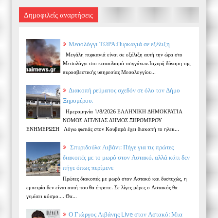
Δημοφιλείς αναρτήσεις
Μεσολόγγι ΤΩΡΑ:Πυρκαγιά σε εξέλιξη
Μεγάλη πυρκαγιά είναι σε εξέλιξη αυτή την ώρα στο
Μεσολόγγι στο καταυλισμό τσιγγάνων.Ισχυρή δύναμη της
πυροσβεστικής υπηρεσίας Μεσολογγίου...
Διακοπή ρεύματος σχεδόν σε όλο τον Δήμο
Ξηρομέρου.
Ημερομηνία 1/8/2026 ΕΛΛΗΝΙΚΗ ΔΗΜΟΚΡΑΤΙΑ
ΝΟΜΟΣ ΑΙΤ/ΝΙΑΣ ΔΗΜΟΣ ΞΗΡΟΜΕΡΟΥ
ΕΝΗΜΕΡΩΣΗ Λόγω φωτιάς στον Κουβαρά έχει διακοπή το ηλεκ...
Σπυριδούλα Λιβάνι: Πήγε για τις πρώτες
διακοπές με το μωρό στον Αστακό, αλλά κάτι δεν
πήγε όπως περίμενε
Πρώτες διακοπές με μωρό στον Αστακό και δυστυχώς, η
εμπειρία δεν είναι αυτή που θα έπρεπε. Σε λίγες μέρες ο Αστακός θα
γεμίσει κόσμο.... Θα...
Ο Γιώργος Λιβάνης Live στον Αστακό: Μια