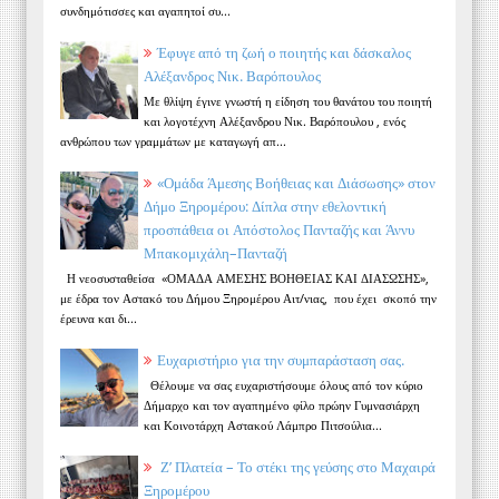
συνδημότισσες και αγαπητοί συ...
Έφυγε από τη ζωή ο ποιητής και δάσκαλος
Αλέξανδρος Νικ. Βαρόπουλος
Με θλίψη έγινε γνωστή η είδηση του θανάτου του ποιητή
και λογοτέχνη Αλέξανδρου Νικ. Βαρόπουλου , ενός
ανθρώπου των γραμμάτων με καταγωγή απ...
«Ομάδα Άμεσης Βοήθειας και Διάσωσης» στον
Δήμο Ξηρομέρου: Δίπλα στην εθελοντική
προσπάθεια οι Απόστολος Πανταζής και Άννυ
Μπακομιχάλη–Πανταζή
Η νεοσυσταθείσα «ΟΜΑΔΑ ΑΜΕΣΗΣ ΒΟΗΘΕΙΑΣ ΚΑΙ ΔΙΑΣΩΣΗΣ»,
με έδρα τον Αστακό του Δήμου Ξηρομέρου Αιτ/νιας, που έχει σκοπό την
έρευνα και δι...
Ευχαριστήριο για την συμπαράσταση σας.
Θέλουμε να σας ευχαριστήσουμε όλους από τον κύριο
Δήμαρχο και τον αγαπημένο φίλο πρώην Γυμνασιάρχη
και Κοινοτάρχη Αστακού Λάμπρο Πιτσούλια...
Ζ’ Πλατεία – Το στέκι της γεύσης στο Μαχαιρά
Ξηρομέρου