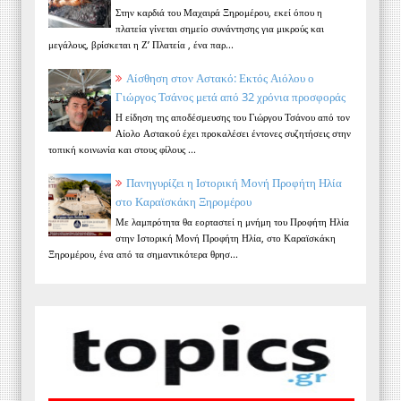
Στην καρδιά του Μαχαιρά Ξηρομέρου, εκεί όπου η
πλατεία γίνεται σημείο συνάντησης για μικρούς και
μεγάλους, βρίσκεται η Ζ’ Πλατεία , ένα παρ...
Αίσθηση στον Αστακό: Εκτός Αιόλου ο
Γιώργος Τσάνος μετά από 32 χρόνια προσφοράς
Η είδηση της αποδέσμευσης του Γιώργου Τσάνου από τον
Αίολο Αστακού έχει προκαλέσει έντονες συζητήσεις στην
τοπική κοινωνία και στους φίλους ...
Πανηγυρίζει η Ιστορική Μονή Προφήτη Ηλία
στο Καραϊσκάκη Ξηρομέρου
Με λαμπρότητα θα εορταστεί η μνήμη του Προφήτη Ηλία
στην Ιστορική Μονή Προφήτη Ηλία, στο Καραϊσκάκη
Ξηρομέρου, ένα από τα σημαντικότερα θρησ...