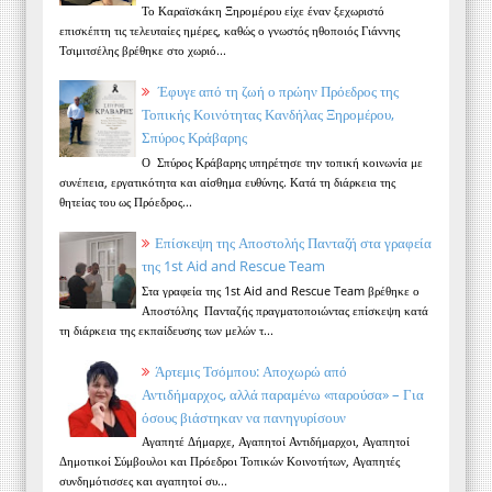
Το Καραϊσκάκη Ξηρομέρου είχε έναν ξεχωριστό
επισκέπτη τις τελευταίες ημέρες, καθώς ο γνωστός ηθοποιός Γιάννης
Τσιμιτσέλης βρέθηκε στο χωριό...
Έφυγε από τη ζωή ο πρώην Πρόεδρος της
Τοπικής Κοινότητας Κανδήλας Ξηρομέρου,
Σπύρος Κράβαρης
Ο Σπύρος Κράβαρης υπηρέτησε την τοπική κοινωνία με
συνέπεια, εργατικότητα και αίσθημα ευθύνης. Κατά τη διάρκεια της
θητείας του ως Πρόεδρος...
Επίσκεψη της Αποστολής Πανταζή στα γραφεία
της 1st Aid and Rescue Team
Στα γραφεία της 1st Aid and Rescue Team βρέθηκε ο
Αποστόλης Πανταζής πραγματοποιώντας επίσκεψη κατά
τη διάρκεια της εκπαίδευσης των μελών τ...
Άρτεμις Τσόμπου: Αποχωρώ από
Αντιδήμαρχος, αλλά παραμένω «παρούσα» – Για
όσους βιάστηκαν να πανηγυρίσουν
Αγαπητέ Δήμαρχε, Αγαπητοί Αντιδήμαρχοι, Αγαπητοί
Δημοτικοί Σύμβουλοι και Πρόεδροι Τοπικών Κοινοτήτων, Αγαπητές
συνδημότισσες και αγαπητοί συ...