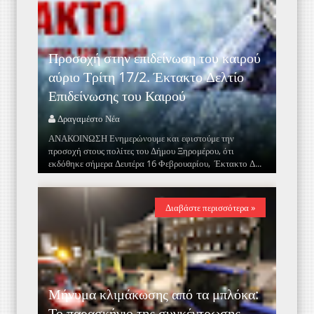
Προσοχή στην επιδείνωση του καιρού
αύριο Τρίτη 17/2. Έκτακτο Δελτίο
Επιδείνωσης του Καιρού
Δραγαμέστο Νέα
ΑΝΑΚΟΙΝΩΣΗ Ενημερώνουμε και εφιστούμε την
προσοχή στους πολίτες του Δήμου Ξηρομέρου, ότι
εκδόθηκε σήμερα Δευτέρα 16 Φεβρουαρίου, Έκτακτο Δ...
Διαβάστε περισσότερα »
Μήνυμα κλιμάκωσης από τα μπλόκα:
Το παρασκήνιο της συγκέντρωσης