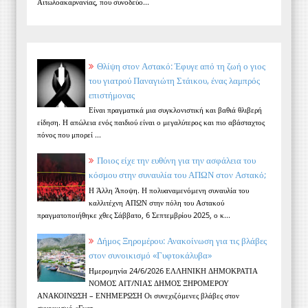
Αιτωλοακαρνανίας, που συνοδεύο...
Θλίψη στον Αστακό: Έφυγε από τη ζωή ο γιος
του γιατρού Παναγιώτη Στάικου, ένας λαμπρός
επιστήμονας
Είναι πραγματικά μια συγκλονιστική και βαθιά θλιβερή
είδηση. Η απώλεια ενός παιδιού είναι ο μεγαλύτερος και πιο αβάσταχτος
πόνος που μπορεί ...
Ποιος είχε την ευθύνη για την ασφάλεια του
κόσμου στην συναυλία του ΑΠΩΝ στον Αστακό;
Η Άλλη Άποψη. Η πολυαναμενόμενη συναυλία του
καλλιτέχνη ΑΠΩΝ στην πόλη του Αστακού
πραγματοποιήθηκε χθες Σάββατο, 6 Σεπτεμβρίου 2025, ο κ...
Δήμος Ξηρομέρου: Ανακοίνωση για τις βλάβες
στον συνοικισμό «Γυφτοκάλυβα»
Ημερομηνία 24/6/2026 ΕΛΛΗΝΙΚΗ ΔΗΜΟΚΡΑΤΙΑ
ΝΟΜΟΣ ΑΙΤ/ΝΙΑΣ ΔΗΜΟΣ ΞΗΡΟΜΕΡΟΥ
ΑΝΑΚΟΙΝΩΣΗ – ΕΝΗΜΕΡΩΣΗ Οι συνεχιζόμενες βλάβες στον
συνοικισμό «Γυφτ...