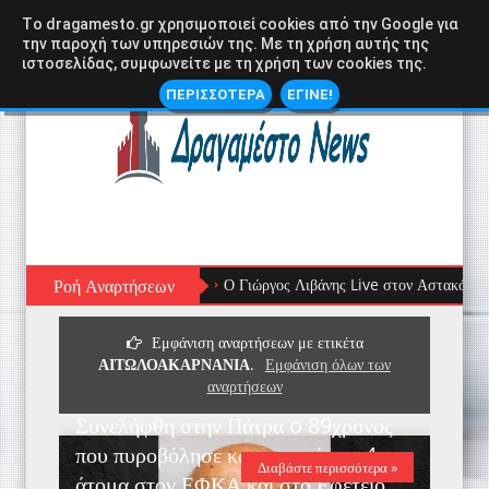
Tο dragamesto.gr χρησιμοποιεί cookies από την Google για
την παροχή των υπηρεσιών της. Με τη χρήση αυτής της
ιστοσελίδας, συμφωνείτε με τη χρήση των cookies της.
ΠΕΡΙΣΣΟΤΕΡΑ
ΕΓΙΝΕ!
Ροή Αναρτήσεων
Ο Γιώργος Λιβάνης Live στον Αστακό: Μια Ξεχωρισ
Εμφάνιση αναρτήσεων με ετικέτα
ΑΙΤΩΛΟΑΚΑΡΝΑΝΙΑ
.
Εμφάνιση όλων των
αναρτήσεων
Συνελήφθη στην Πάτρα o 89χρονος
που πυροβόλησε και τραυμάτισε 4
Διαβάστε περισσότερα »
άτομα στον ΕΦΚΑ και στο Εφετείο