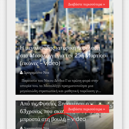
Διαβάστε περισσότερα »
Η μεγαλειώδης ιστορική παρέλαση
στο Μεσολόγγι για την 25η Μαρτίου
(εικόνες – video)
Δραγαμέστο Νέα
Παρουσία του Νίκου Δένδια Για πρώτη φορά στην
ιστορία του, το Μεσολόγγι πραγματοποίησε μια
μεγαλειώδη στρατιωτική και μαθητική παρέλαση γι...
Από τις Φυτείες Ξηρομέρου ο
Διαβάστε περισσότερα »
63χρονος που σκοτώθηκε σε τροχαίο
μπροστά στη βουλή – video
Δραγαμέστο Νέα