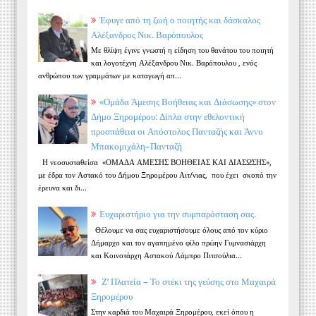
Έφυγε από τη ζωή ο ποιητής και δάσκαλος
Αλέξανδρος Νικ. Βαρόπουλος
Με θλίψη έγινε γνωστή η είδηση του θανάτου του ποιητή
και λογοτέχνη Αλέξανδρου Νικ. Βαρόπουλου , ενός
ανθρώπου των γραμμάτων με καταγωγή απ...
«Ομάδα Άμεσης Βοήθειας και Διάσωσης» στον
Δήμο Ξηρομέρου: Δίπλα στην εθελοντική
προσπάθεια οι Απόστολος Πανταζής και Άννυ
Μπακομιχάλη–Πανταζή
Η νεοσυσταθείσα «ΟΜΑΔΑ ΑΜΕΣΗΣ ΒΟΗΘΕΙΑΣ ΚΑΙ ΔΙΑΣΩΣΗΣ»,
με έδρα τον Αστακό του Δήμου Ξηρομέρου Αιτ/νιας, που έχει σκοπό την
έρευνα και δι...
Ευχαριστήριο για την συμπαράσταση σας.
Θέλουμε να σας ευχαριστήσουμε όλους από τον κύριο
Δήμαρχο και τον αγαπημένο φίλο πρώην Γυμνασιάρχη
και Κοινοτάρχη Αστακού Λάμπρο Πιτσούλια...
Ζ’ Πλατεία – Το στέκι της γεύσης στο Μαχαιρά
Ξηρομέρου
Στην καρδιά του Μαχαιρά Ξηρομέρου, εκεί όπου η