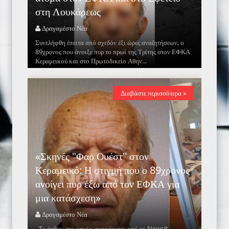
στη Λουκάρεως
Δραγαμέστο Νέα
Συνελήφθη έπειτα από σχεδόν έξι ώρες αναζητήσεων, ο
89χρονος που άνοιξε πυρ το πρωί της Τρίτης στον ΕΦΚΑ
Κεραμεικού και στο Πρωτοδικείο Αθην...
Διαβάστε περισσότερα »
«Σκηνές "Φαρ Ουέστ" στον
Κεραμεικό: Η στιγμή που ο 89χρονος
ανοίγει πυρ έξω από τον ΕΦΚΑ για
μια κατάσχεση»
Δραγαμέστο Νέα
Το άρθρο στο οποίο αναφέρεσαι από το Newsit