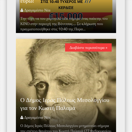
ευρώ!
Δραγαμέστο Νέα
Την τύχη να του χαμογελά είδε σήμερα ένας παίκτης του
ΚΙΝΟ στην περιοχή της Βόνιτσας.... Σε κλήρωση που
πραγματοποιήθηκε στις 10:40 της Παρα...
Διαβάστε περισσότερα »
Ο Δήμος Ιεράς Πόλεως Μεσολογγίου
για τον Κωστή Παλαμά
Δραγαμέστο Νέα
Ο Δήμος Ιεράς Πόλεως Μεσολογγίου μνημονεύει σήμερα
την επέτειο θανάτου του Κωστή Παλαμά (27 Φεβρουαρίου