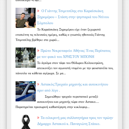
Ο Γιάννης Τσιμιτσέλης στο Καραϊσκάκη
Ξηρομέρου – Στάση στην ψησταριά του Ντίνου
Σόμπολου
Το Καραϊσκάκη Ξηρομέρου είχε έναν ξεχωριστό
επισκέπτη τις τελευταίες ημέρες, καθώς ο γνωστός ηθοποιός Γιάννης
Τσιμιτσέλης βρέθηκε στο χωριό...
Πρώτο Νεκροταφείο Αθήνας: Ένας Περίπατος
με τον φακό του ΧΡΗΣΤΟΥ ΜΠΟΝΗ
Το άγαλμα στον τάφο του Θόδωρου Κολοκοτρώνη,
απεικονίζει τον αγωνιστή ντυμένο με την φουστανέλα του,
πάνοπλο να κάθεται αγέρωχα. Σε μα...
Αστακός:Τροχαίο μηχανής και αυτοκινήτου
πριν από λίγο .
Σημειώθηκε τροχαίο περιστατικό μεταξύ
αυτοκινήτου και μηχανής τώρα στον Αστακο....
Παρατηρείται προσωρινή καθυστέρηση στην κυκλοφορ...
Τα ειλικρινή μας συλλυπητήρια προς τον πρώην
Δήμαρχο Αστακού κ. Παναγιώτη Στάικο.