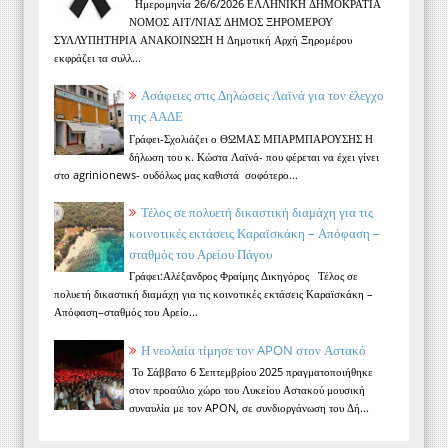
Ημερομηνία 26/6/2026 ΕΛΛΗΝΙΚΗ ΔΗΜΟΚΡΑΤΙΑ
ΝΟΜΟΣ ΑΙΤ/ΝΙΑΣ ΔΗΜΟΣ ΞΗΡΟΜΕΡΟΥ
ΣΥΛΛΥΠΗΤΗΡΙΑ ΑΝΑΚΟΙΝΩΣΗ Η Δημοτική Αρχή Ξηρομέρου
εκφράζει τα συλλ...
Ασάφειες στις Δηλώσεις Λαϊνά για τον έλεγχο
της ΑΑΔΕ
Γράφει-Σχολιάζει ο ΘΩΜΑΣ ΜΠΑΡΜΠΑΡΟΥΣΗΣ Η
δήλωση του κ. Κώστα Λαϊνά- που φέρεται να έχει γίνει
στο agrinionews- ουδόλως μας καθιστά σοφότερο...
Τέλος σε πολυετή δικαστική διαμάχη για τις
κοινοτικές εκτάσεις Καραϊσκάκη – Απόφαση –
σταθμός του Αρείου Πάγου
Γράφει:Αλέξανδρος Φραίμης Δικηγόρος Τέλος σε
πολυετή δικαστική διαμάχη για τις κοινοτικές εκτάσεις Καραϊσκάκη –
Απόφαση–σταθμός του Αρείο...
Η νεολαία τίμησε τον APON στον Αστακό
Το Σάββατο 6 Σεπτεμβρίου 2025 πραγματοποιήθηκε
στον προαύλιο χώρο του Λυκείου Αστακού μουσική
συναυλία με τον APON, σε συνδιοργάνωση του Δή...