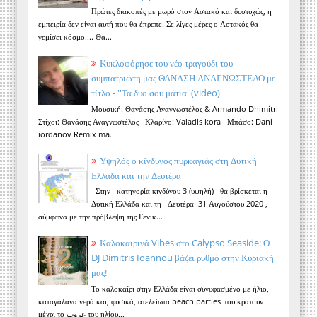
Πρώτες διακοπές με μωρό στον Αστακό και δυστυχώς, η
εμπειρία δεν είναι αυτή που θα έπρεπε. Σε λίγες μέρες ο Αστακός θα
γεμίσει κόσμο.... Θα...
Κυκλοφόρησε του νέο τραγούδι του
συμπατριώτη μας ΘΑΝΑΣΗ ΑΝΑΓΝΩΣΤΕΛΟ με
τίτλο - ''Τα δυο σου μάτια''(video)
Μουσική: Θανάσης Αναγνωστέλος & Armando Dhimitri
Στίχοι: Θανάσης Αναγνωστέλος Κλαρίνο: Valadis kora Μπάσο: Dani
iordanov Remix ma...
Υψηλός ο κίνδυνος πυρκαγιάς στη Δυτική
Ελλάδα και την Δευτέρα
Στην κατηγορία κινδύνου 3 (υψηλή) θα βρίσκεται η
Δυτική Ελλάδα και τη Δευτέρα 31 Αυγούστου 2020 ,
σύμφωνα με την πρόβλεψη της Γενικ...
Καλοκαιρινά Vibes στο Calypso Seaside: Ο
DJ Dimitris Ioannou βάζει ρυθμό στην Κυριακή
μας!
Το καλοκαίρι στην Ελλάδα είναι συνυφασμένο με ήλιο,
καταγάλανα νερά και, φυσικά, ατελείωτα beach parties που κρατούν
μέχρι το غروب του ηλίου...