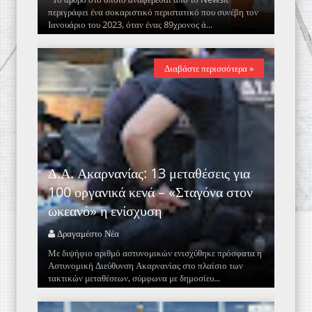
περιγράφει ένα σοκαριστικό περιστατικό που συνέβη τον
Ιανουάριο του 2023, όταν ένας 89χρονος ά...
Διαβάστε περισσότερα »
Δ.Α. Ακαρνανίας: 13 μεταθέσεις για
100 οργανικά κενά – «Σταγόνα στον
ωκεανό» η ενίσχυση
Δραγαμέστο Νέα
Με διψήφιο αριθμό αστυνομικών ενισχύθηκε πρόσφατα η
Αστυνομική Διεύθυνση Ακαρνανίας στο πλαίσιο των
τακτικών μεταθέσεων, σύμφωνα με δημοσίευ...