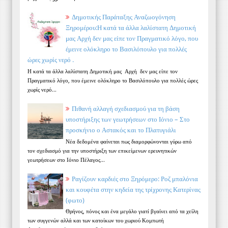
Δημοτικής Παράταξης Αναζωογόνηση
Ξηρομέρου:Η κατά τα άλλα λαλίστατη Δημοτική
μας Αρχή δεν μας είπε τον Πραγματικό λόγο, που
έμεινε ολόκληρο το Βασιλόπουλο για πολλές
ώρες χωρίς νερό .
Η κατά τα άλλα λαλίστατη Δημοτική μας Αρχή δεν μας είπε τον
Πραγματικό λόγο, που έμεινε ολόκληρο το Βασιλόπουλο για πολλές ώρες
χωρίς νερό...
Πιθανή αλλαγή σχεδιασμού για τη βάση
υποστήριξης των γεωτρήσεων στο Ιόνιο – Στο
προσκήνιο ο Αστακός και το Πλατυγιάλι
Νέα δεδομένα φαίνεται πως διαμορφώνονται γύρω από
τον σχεδιασμό για την υποστήριξη των επικείμενων ερευνητικών
γεωτρήσεων στο Ιόνιο Πέλαγος...
Ραγίζουν καρδιές στο Ξηρόμερο: Ροζ μπαλόνια
και κουφέτα στην κηδεία της τρίχρονης Κατερίνας
(φωτο)
Θρήνος, πόνος και ένα μεγάλο γιατί βγαίνει από τα χείλη
των συγγενών αλλά και των κατοίκων του χωριού Κομπωτή