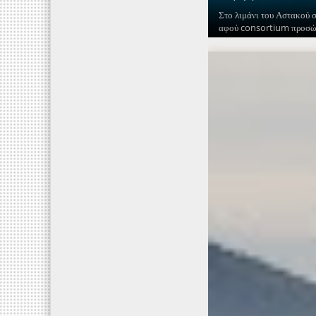
Στο λιμάνι του Αστακού
αφού consortium προσώπ