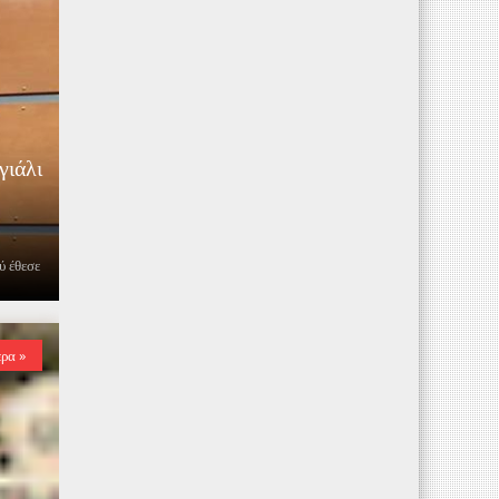
γιάλι
ύ έθεσε
ερα »