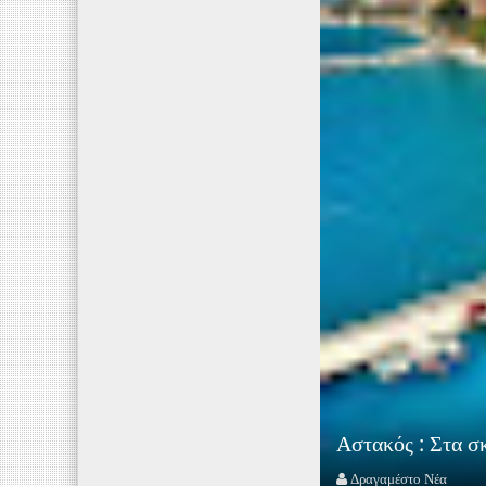
Αστακός : Στα σκ
Δραγαμέστο Νέα