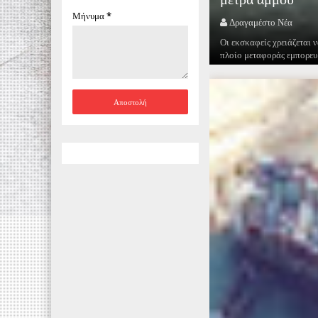
Μήνυμα
*
Δραγαμέστο Νέα
Οι εκσκαφείς χρειάζεται 
πλοίο μεταφοράς εμπορευ