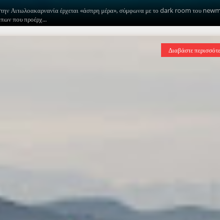
 στην Αιτωλοακαρνανία έρχεται «άσπρη μέρα», σύμφωνα με το dark room του new
ων που προέρχ...
Διαβάστε περισσότ