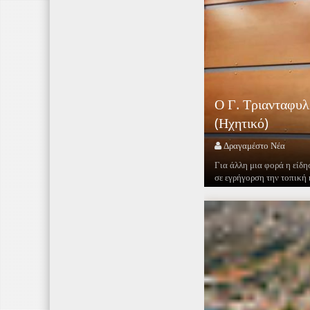
Ο Γ. Τριανταφυλ
(Ηχητικό)
Δραγαμέστο Νέα
Για άλλη μια φορά η είδη
σε εγρήγορση την τοπική 