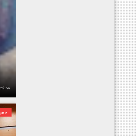
ναλιού
ερα »