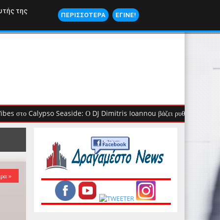
ΝΑΥΤΙΛΙΑ
υτής της
ΠΕΡΙΣΣΟΤΕΡΑ
ΕΓΙΝΕ!
pso Seaside: Ο DJ Dimitris Ioannou βάζει ρυθμό στην Κυριακή μας!
ερα »