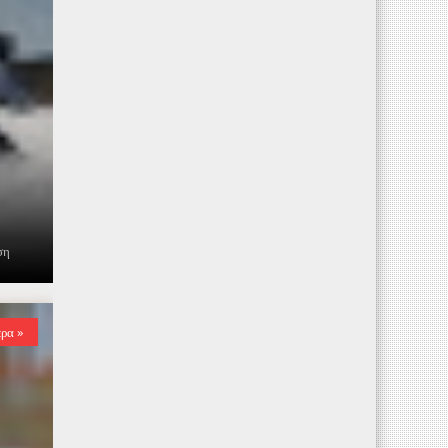
ση
ερα »