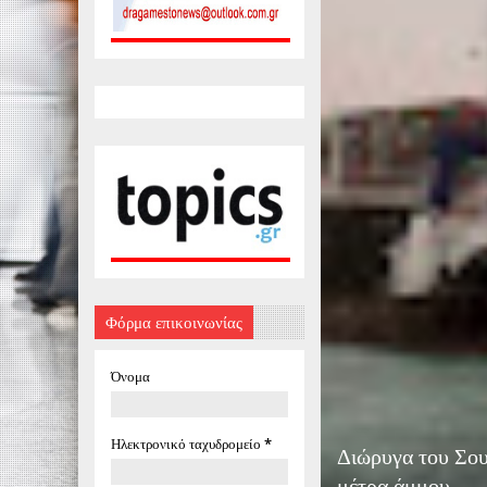
Φόρμα επικοινωνίας
Όνομα
Ηλεκτρονικό ταχυδρομείο
*
Διώρυγα του Σου
μέτρα άμμου