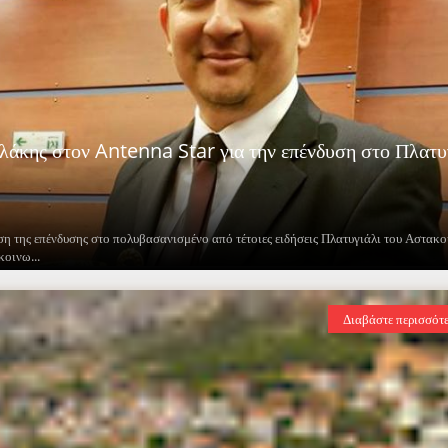
λάκης στον Antenna Star για την επένδυση στο Πλατυ
ση της επένδυσης στο πολυβασανισμένο από τέτοιες ειδήσεις Πλατυγιάλι του Αστακο
κοινω...
Διαβάστε περισσότ