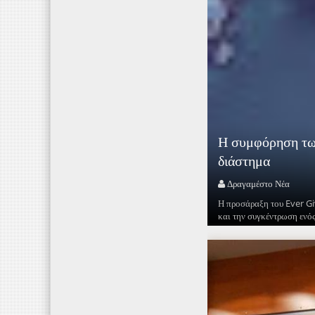
Η συμφόρηση των
διάστημα
Δραγαμέστο Νέα
Η προσάραξη του Ever Giv
και την συγκέντρωση ενός 