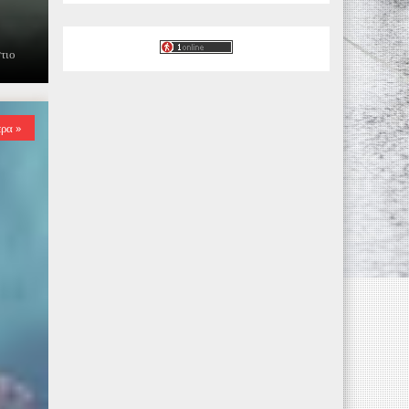
στιο
ερα »