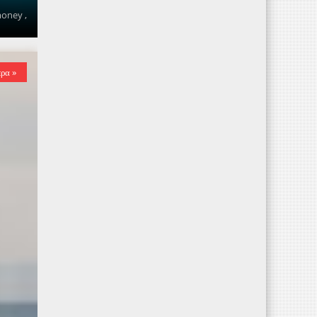
money ,
ερα »