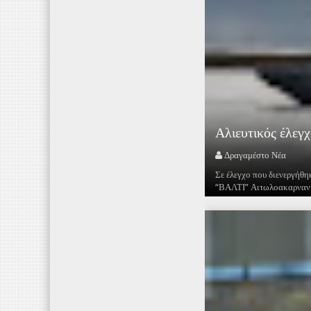
Αλιευτικός έλεγ
Δραγαμέστο Νέα
Σε έλεγχο που διενεργήθη
“ΒΑΛΤΙ” Αιτωλοακαρνανία