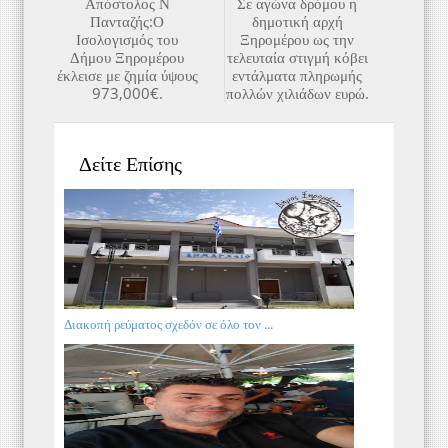
Απόστολος Ν
Σε αγώνα δρόμου η
Πανταζής:Ο
δημοτική αρχή
Ισολογισμός του
Ξηρομέρου ως την
Δήμου Ξηρομέρου
τελευταία στιγμή κόβει
έκλεισε με ζημία ύψους
εντάλματα πληρωμής
973,000€.
πολλών χιλιάδων ευρώ.
Δείτε Επίσης
Διακοπή ρεύματος σχεδόν σε όλο τον ...