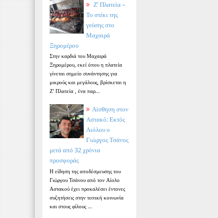
Ζ’ Πλατεία –
Το στέκι της
γεύσης στο
Μαχαιρά
Ξηρομέρου
Στην καρδιά του Μαχαιρά
Ξηρομέρου, εκεί όπου η πλατεία
γίνεται σημείο συνάντησης για
μικρούς και μεγάλους, βρίσκεται η
Ζ’ Πλατεία , ένα παρ...
Αίσθηση στον
Αστακό: Εκτός
Αιόλου ο
Γιώργος Τσάνος
μετά από 32 χρόνια
προσφοράς
Η είδηση της αποδέσμευσης του
Γιώργου Τσάνου από τον Αίολο
Αστακού έχει προκαλέσει έντονες
συζητήσεις στην τοπική κοινωνία
και στους φίλους ...