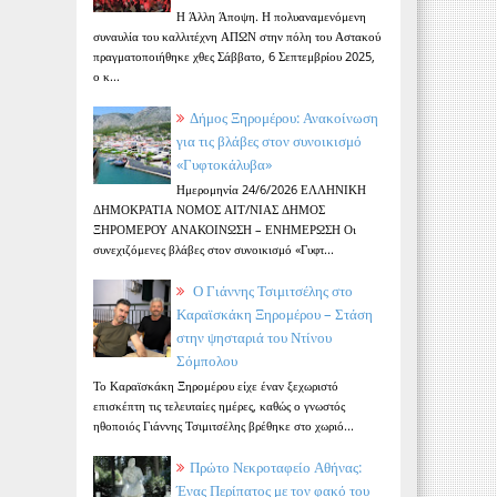
Η Άλλη Άποψη. Η πολυαναμενόμενη
συναυλία του καλλιτέχνη ΑΠΩΝ στην πόλη του Αστακού
πραγματοποιήθηκε χθες Σάββατο, 6 Σεπτεμβρίου 2025,
ο κ...
Δήμος Ξηρομέρου: Ανακοίνωση
για τις βλάβες στον συνοικισμό
«Γυφτοκάλυβα»
Ημερομηνία 24/6/2026 ΕΛΛΗΝΙΚΗ
ΔΗΜΟΚΡΑΤΙΑ ΝΟΜΟΣ ΑΙΤ/ΝΙΑΣ ΔΗΜΟΣ
ΞΗΡΟΜΕΡΟΥ ΑΝΑΚΟΙΝΩΣΗ – ΕΝΗΜΕΡΩΣΗ Οι
συνεχιζόμενες βλάβες στον συνοικισμό «Γυφτ...
Ο Γιάννης Τσιμιτσέλης στο
Καραϊσκάκη Ξηρομέρου – Στάση
στην ψησταριά του Ντίνου
Σόμπολου
Το Καραϊσκάκη Ξηρομέρου είχε έναν ξεχωριστό
επισκέπτη τις τελευταίες ημέρες, καθώς ο γνωστός
ηθοποιός Γιάννης Τσιμιτσέλης βρέθηκε στο χωριό...
Πρώτο Νεκροταφείο Αθήνας:
Ένας Περίπατος με τον φακό του