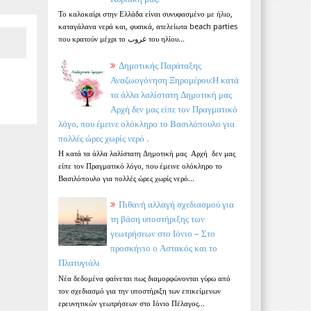
Το καλοκαίρι στην Ελλάδα είναι συνυφασμένο με ήλιο,
καταγάλανα νερά και, φυσικά, ατελείωτα beach parties
που κρατούν μέχρι το غروب του ηλίου...
Δημοτικής Παράταξης
Αναζωογόνηση Ξηρομέρου:Η κατά
τα άλλα λαλίστατη Δημοτική μας
Αρχή δεν μας είπε τον Πραγματικό
λόγο, που έμεινε ολόκληρο το Βασιλόπουλο για
πολλές ώρες χωρίς νερό .
Η κατά τα άλλα λαλίστατη Δημοτική μας Αρχή δεν μας
είπε τον Πραγματικό λόγο, που έμεινε ολόκληρο το
Βασιλόπουλο για πολλές ώρες χωρίς νερό...
Πιθανή αλλαγή σχεδιασμού για
τη βάση υποστήριξης των
γεωτρήσεων στο Ιόνιο – Στο
προσκήνιο ο Αστακός και το
Πλατυγιάλι
Νέα δεδομένα φαίνεται πως διαμορφώνονται γύρω από
τον σχεδιασμό για την υποστήριξη των επικείμενων
ερευνητικών γεωτρήσεων στο Ιόνιο Πέλαγος...