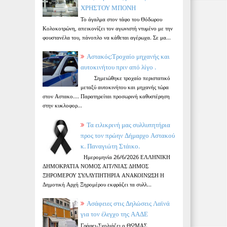
ΧΡΗΣΤΟΥ ΜΠΟΝΗ
Το άγαλμα στον τάφο του Θόδωρου
Κολοκοτρώνη, απεικονίζει τον αγωνιστή ντυμένο με την
φουστανέλα του, πάνοπλο να κάθεται αγέρωχα. Σε μα...
Αστακός:Τροχαίο μηχανής και
αυτοκινήτου πριν από λίγο .
Σημειώθηκε τροχαίο περιστατικό
μεταξύ αυτοκινήτου και μηχανής τώρα
στον Αστακο.... Παρατηρείται προσωρινή καθυστέρηση
στην κυκλοφορ...
Τα ειλικρινή μας συλλυπητήρια
προς τον πρώην Δήμαρχο Αστακού
κ. Παναγιώτη Στάικο.
Ημερομηνία 26/6/2026 ΕΛΛΗΝΙΚΗ
ΔΗΜΟΚΡΑΤΙΑ ΝΟΜΟΣ ΑΙΤ/ΝΙΑΣ ΔΗΜΟΣ
ΞΗΡΟΜΕΡΟΥ ΣΥΛΛΥΠΗΤΗΡΙΑ ΑΝΑΚΟΙΝΩΣΗ Η
Δημοτική Αρχή Ξηρομέρου εκφράζει τα συλλ...
Ασάφειες στις Δηλώσεις Λαϊνά
για τον έλεγχο της ΑΑΔΕ
Γράφει-Σχολιάζει ο ΘΩΜΑΣ