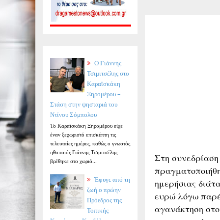
Ο Γιάννης
Τσιμιτσέλης στο
Καραϊσκάκη
Ξηρομέρου –
Στάση στην ψησταριά του
Ντίνου Σόμπολου
Το Καραϊσκάκη Ξηρομέρου είχε
έναν ξεχωριστό επισκέπτη τις
τελευταίες ημέρες, καθώς ο γνωστός
ηθοποιός Γιάννης Τσιμιτσέλης
Στη συνεδρίαση
βρέθηκε στο χωριό...
πραγματοποιήθη
Έφυγε από τη
ημερήσιας διάτ
ζωή ο πρώην
ευρώ λόγω παρέ
Πρόεδρος της
αγανάκτηση στο
Τοπικής