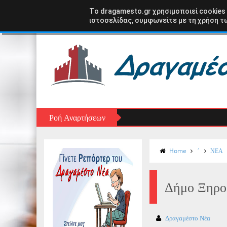
Αρχική σελίδα
ΑΣΤΑΚΟΣ
ΞΗΡΟΜΕΡΟ
ΑΙΤ
Tο dragamesto.gr χρησιμοποιεί cookies
ιστοσελίδας, συμφωνείτε με τη χρήση τω
Ροή Αναρτήσεων
Home
´
ΝΕΑ
Δήμο Ξηρομ
Δραγαμέστο Νέα