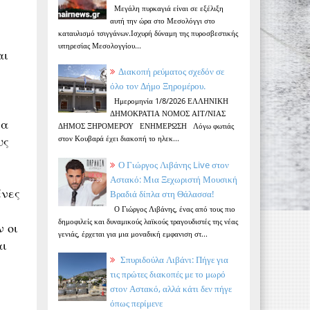
Μεγάλη πυρκαγιά είναι σε εξέλιξη
αυτή την ώρα στο Μεσολόγγι στο
καταυλισμό τσιγγάνων.Ισχυρή δύναμη της πυροσβεστικής
υπηρεσίας Μεσολογγίου...
αι
Διακοπή ρεύματος σχεδόν σε
όλο τον Δήμο Ξηρομέρου.
Ημερομηνία 1/8/2026 ΕΛΛΗΝΙΚΗ
ΔΗΜΟΚΡΑΤΙΑ ΝΟΜΟΣ ΑΙΤ/ΝΙΑΣ
μα
ΔΗΜΟΣ ΞΗΡΟΜΕΡΟΥ ΕΝΗΜΕΡΩΣΗ Λόγω φωτιάς
υς
στον Κουβαρά έχει διακοπή το ηλεκ...
Ο Γιώργος Λιβάνης Live στον
Αστακό: Μια Ξεχωριστή Μουσική
ένες
Βραδιά δίπλα στη Θάλασσα!
Ο Γιώργος Λιβάνης, ένας από τους πιο
δημοφιλείς και δυναμικούς λαϊκούς τραγουδιστές της νέας
 οι
γενιάς, έρχεται για μια μοναδική εμφανιση στ...
αι
Σπυριδούλα Λιβάνι: Πήγε για
τις πρώτες διακοπές με το μωρό
στον Αστακό, αλλά κάτι δεν πήγε
όπως περίμενε