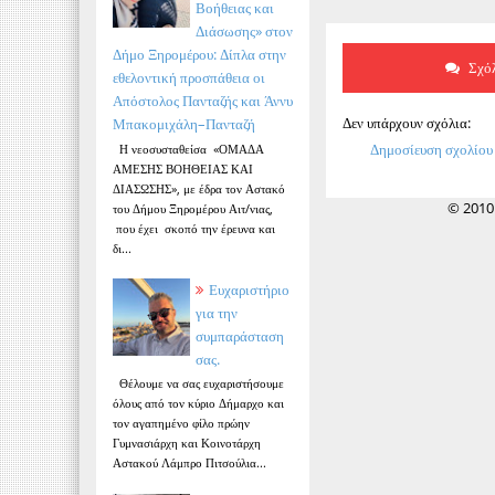
Βοήθειας και
Διάσωσης» στον
Δήμο Ξηρομέρου: Δίπλα στην
Σχόλ
εθελοντική προσπάθεια οι
Απόστολος Πανταζής και Άννυ
Δεν υπάρχουν σχόλια:
Μπακομιχάλη–Πανταζή
Δημοσίευση σχολίου
Η νεοσυσταθείσα «ΟΜΑΔΑ
ΑΜΕΣΗΣ ΒΟΗΘΕΙΑΣ ΚΑΙ
ΔΙΑΣΩΣΗΣ», με έδρα τον Αστακό
© 2010
του Δήμου Ξηρομέρου Αιτ/νιας,
που έχει σκοπό την έρευνα και
δι...
Ευχαριστήριο
για την
συμπαράσταση
σας.
Θέλουμε να σας ευχαριστήσουμε
όλους από τον κύριο Δήμαρχο και
τον αγαπημένο φίλο πρώην
Γυμνασιάρχη και Κοινοτάρχη
Αστακού Λάμπρο Πιτσούλια...