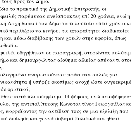
 τους προς τον Δήμο.
διο το πρακτικό της Δημοτικής Επιτροπής, οι
οφειλές παρέμεναν ανείσπρακτες επί 20 χρόνια, ενώ η
κή Αρχή διοικεί τον Δήμο τα τελευταία επτά χρόνια κ
νικό περιθώριο να κινήσει τις απαραίτητες διαδικασίες
η και μέσω διαβίβασης των χρεών στην εφορία, όπως
μοθεσία.
 οφειλές οδηγήθηκαν σε παραγραφή, στερώντας πολύτι
Δήμο και δημιουργώντας αίσθημα αδικίας απέναντι στο
ες.
αιολογημένα αναρωτιούνται: πρόκειται απλώς για
ανικανότητα ή υπήρξε σκοπίμως ανοχή ώστε συγκεκριμ
ύν οριστικά;
ίθηκε κατά πλειοψηφία με 14 ψήφους, ενώ μειοψήφησαν
ουλοι της αντιπολίτευσης Κωνσταντίνος Γεωργούλας κ
, εκφράζοντας την αντίθεσή τους σε μια εξέλιξη που
τική διοίκηση και γεννά σοβαρά πολιτικά και ηθικά