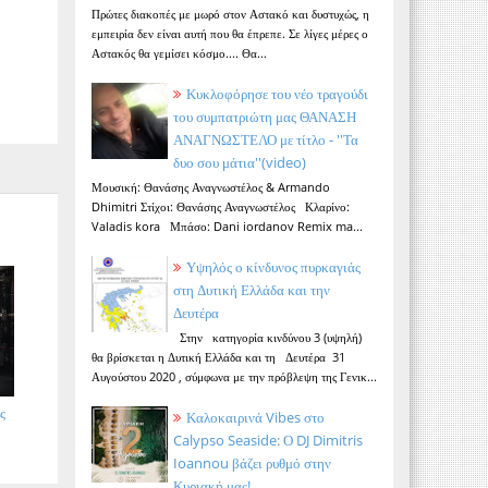
Πρώτες διακοπές με μωρό στον Αστακό και δυστυχώς, η
εμπειρία δεν είναι αυτή που θα έπρεπε. Σε λίγες μέρες ο
Αστακός θα γεμίσει κόσμο.... Θα...
Κυκλοφόρησε του νέο τραγούδι
του συμπατριώτη μας ΘΑΝΑΣΗ
ΑΝΑΓΝΩΣΤΕΛΟ με τίτλο - ''Τα
δυο σου μάτια''(video)
Μουσική: Θανάσης Αναγνωστέλος & Armando
Dhimitri Στίχοι: Θανάσης Αναγνωστέλος Κλαρίνο:
Valadis kora Μπάσο: Dani iordanov Remix ma...
Υψηλός ο κίνδυνος πυρκαγιάς
στη Δυτική Ελλάδα και την
Δευτέρα
Στην κατηγορία κινδύνου 3 (υψηλή)
θα βρίσκεται η Δυτική Ελλάδα και τη Δευτέρα 31
Αυγούστου 2020 , σύμφωνα με την πρόβλεψη της Γενικ...
ς
Καλοκαιρινά Vibes στο
Calypso Seaside: Ο DJ Dimitris
Ioannou βάζει ρυθμό στην
Κυριακή μας!