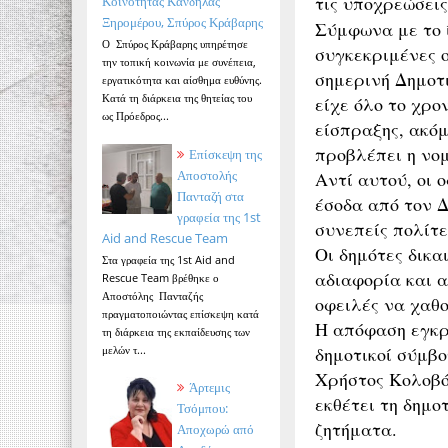
τις υποχρεώσεις
Κοινότητας Κανδήλας
Ξηρομέρου, Σπύρος Κράβαρης
Σύμφωνα με το ί
Ο Σπύρος Κράβαρης υπηρέτησε
συγκεκριμένες 
την τοπική κοινωνία με συνέπεια,
σημερινή Δημοτι
εργατικότητα και αίσθημα ευθύνης.
Κατά τη διάρκεια της θητείας του
είχε όλο το χρο
ως Πρόεδρος...
είσπραξης, ακόμ
προβλέπει η νο
Επίσκεψη της
Αποστολής
Αντί αυτού, οι
Πανταζή στα
έσοδα από τον 
γραφεία της 1st
συνεπείς πολίτ
Aid and Rescue Team
Οι δημότες δικ
Στα γραφεία της 1st Aid and
αδιαφορία και 
Rescue Team βρέθηκε ο
Αποστόλης Πανταζής
οφειλές να χαθο
πραγματοποιώντας επίσκεψη κατά
Η απόφαση εγκρ
τη διάρκεια της εκπαίδευσης των
δημοτικοί σύμβ
μελών τ...
Χρήστος Κολοβός
Άρτεμις
εκθέτει τη δημο
Τσόμπου:
ζητήματα.
Αποχωρώ από