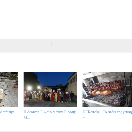
r
Μετά την
Η Δεύτερη Ευκαιρία έγινε Γιορτή:
Ζ’ Πλατεία – Το στέκι της γεύση
Μ...
σ...