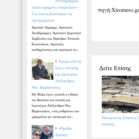
Αντιδήμαρχος,
αλλά παραμένω «παρούσα» –
πηγή:Xiromero.g
Για όσους βιάστηκαν να
πανηγυρίσουν
Αγαπητέ Δήμαρχε, Αγαπητοί
Αντιδήμαρχοι, Αγαπητοί Δημοτικοί
Σύμβουλοι και Πρόεδροι Τοπικών
Κοινοτήτων, Αγαπητές
συνδημότισσες και αγαπητοί συ...
Έφυγε από τη
Δείτε Επίσης
ζωή ο ποιητής
και δάσκαλος
Αλέξανδρος
Νικ. Βαρόπουλος
Με θλίψη έγινε γνωστή η είδηση
του θανάτου του ποιητή και
λογοτέχνη Αλέξανδρου Νικ.
Βαρόπουλου , ενός ανθρώπου των
γραμμάτων με καταγωγή απ...
Παναγιώτης Στάικος: 
κατακρ...
«Ομάδα
Άμεσης