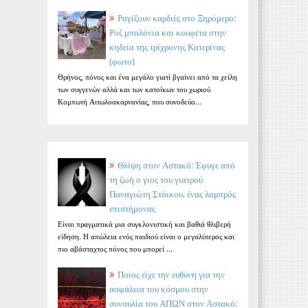
Ραγίζουν καρδιές στο Ξηρόμερο:
Ροζ μπαλόνια και κουφέτα στην
κηδεία της τρίχρονης Κατερίνας
(φωτο)
Θρήνος, πόνος και ένα μεγάλο γιατί βγαίνει από τα χείλη
των συγγενών αλλά και των κατοίκων του χωριού
Κομπωτή Αιτωλοακαρνανίας, που συνοδεύο...
Θλίψη στον Αστακό: Έφυγε από
τη ζωή ο γιος του γιατρού
Παναγιώτη Στάικου, ένας λαμπρός
επιστήμονας
Είναι πραγματικά μια συγκλονιστική και βαθιά θλιβερή
είδηση. Η απώλεια ενός παιδιού είναι ο μεγαλύτερος και
πιο αβάσταχτος πόνος που μπορεί ...
Ποιος είχε την ευθύνη για την
ασφάλεια του κόσμου στην
συναυλία του ΑΠΩΝ στον Αστακό;