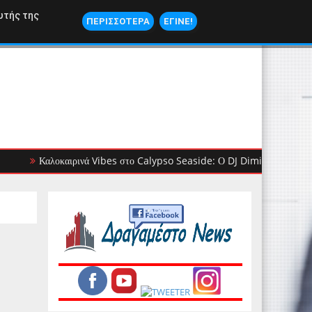
ΝΑΥΤΙΛΙΑ
υτής της
ΠΕΡΙΣΣΟΤΕΡΑ
ΕΓΙΝΕ!
Καλοκαιρινά Vibes στο Calypso Seaside: Ο DJ Dimitris Ioannou βάζει 