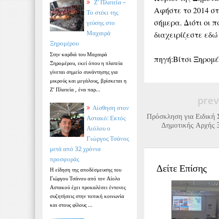
Ζ’ Πλατεία –
Αφήστε το 2014 στ
Το στέκι της
σήμερα. Διότι οι 
γεύσης στο
Μαχαιρά
διαχειρίζεστε εδώ
Ξηρομέρου
Στην καρδιά του Μαχαιρά
πηγή:Βίτσι Ξηρομέ
Ξηρομέρου, εκεί όπου η πλατεία
γίνεται σημείο συνάντησης για
μικρούς και μεγάλους, βρίσκεται η
Ζ’ Πλατεία , ένα παρ...
prev
Αίσθηση στον
Πρόσκληση για Ειδική 
Αστακό: Εκτός
Δημοτικής Αρχής 
Αιόλου ο
Γιώργος Τσάνος
μετά από 32 χρόνια
προσφοράς
Δείτε Επίσης
Η είδηση της αποδέσμευσης του
Γιώργου Τσάνου από τον Αίολο
Αστακού έχει προκαλέσει έντονες
συζητήσεις στην τοπική κοινωνία
και στους φίλους ...