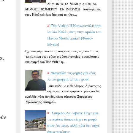
ΔΗΜΟΚΡΑΤΙΑ ΝΟΜΟΣ ΑΙΤ/ΝΙΑΣ
ΔΗΜΟΣ ΞΗΡΟΜΕΡΟΥ ΕΝΗΜΕΡΩΣΗ Λόγω φωτιάς
στον Κουβαρά έχει διακοπή το ηλεκ...
The Voice: Η Κωνωπινιώτισσα
Ιουλία Καλλιμάνη στην ομάδα του
Πάνου Μουζουράκη! (Φωτό-
Βίντεο)
Έχοντας αέρα και πίστη στις φωνητικές της ικανότητες
-ως έμπειρη στον χώρο της δισκογραφίας- εμφανίστηκε
α.
στη σκηνή του The Voice η...
Διαψεύδει τις φήμες για νέος
Αντιδήμαρχος Ξηρομέρου!
Διαψεύδει ο κ Θεόδωρος Λιβανης τις
φήμες που κυκλοφορούν ευρέως ότι θα
αναλάβει νέος αντιδήμαρχος ύδρευσης Ξηρομέρου
δηλώνοντας κατηγο...
Σπυριδούλα Λιβάνι: Πήγε για
ούν
τις πρώτες διακοπές με το μωρό
στον Αστακό, αλλά κάτι δεν πήγε
όπως περίμενε