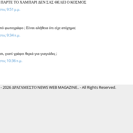
Ε ΠΑΡΤΕ ΤΟ ΧΑΜΠΑΡΙ ΔΕΝ ΣΑΣ ΘΕΛΕΙ Ο ΚΟΣΜΟΣ
τις 9:51 μ.μ.
.
από φωτογράφο ; Είναι αλήθεια ότι είχε ατύχημα;
τις 9:34 π.μ.
.
ι, γιατί γράφει θεριά για γιαγιάδες ;
τις 10:36 π.μ.
 - 2026 ΔΡΑΓΑΜΕΣΤΟ NEWS WEB MAGAZINE.. - All Rights Reserved.