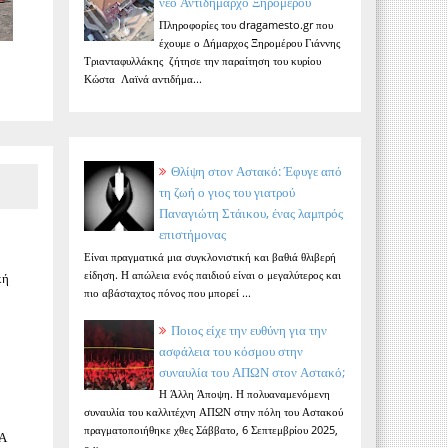
νέο Αντιδήμαρχο Ξηρομέρου
Πληροφορίες του dragamesto.gr που
έχουμε ο Δήμαρχος Ξηρομέρου Γιάννης
Τριανταφυλλάκης ζήτησε την παραίτηση του κυρίου
Κώστα Λαϊνά αντιδήμα...
Θλίψη στον Αστακό: Έφυγε από
τη ζωή ο γιος του γιατρού
Παναγιώτη Στάικου, ένας λαμπρός
επιστήμονας
Είναι πραγματικά μια συγκλονιστική και βαθιά θλιβερή
είδηση. Η απώλεια ενός παιδιού είναι ο μεγαλύτερος και
κή
πιο αβάσταχτος πόνος που μπορεί ...
Ποιος είχε την ευθύνη για την
ασφάλεια του κόσμου στην
συναυλία του ΑΠΩΝ στον Αστακό;
Η Άλλη Άποψη. Η πολυαναμενόμενη
συναυλία του καλλιτέχνη ΑΠΩΝ στην πόλη του Αστακού
πραγματοποιήθηκε χθες Σάββατο, 6 Σεπτεμβρίου 2025,
ΤΑ
ο κ...