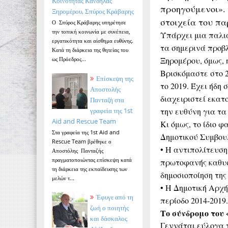
Κοινότητας Κανδήλας
προηγούμενοι».
Ξηρομέρου, Σπύρος Κράβαρης
στοιχεία του πα
Ο Σπύρος Κράβαρης υπηρέτησε
την τοπική κοινωνία με συνέπεια,
Υπάρχει μια παλιά
εργατικότητα και αίσθημα ευθύνης.
τα σημερινά προβ
Κατά τη διάρκεια της θητείας του
Ξηρομέρου, όμως, 
ως Πρόεδρος...
Βρισκόμαστε στο 2
Επίσκεψη της
το 2019. Έχει ήδη
Αποστολής
διαχειριστεί εκα
Πανταζή στα
γραφεία της 1st
την ευθύνη για τα
Aid and Rescue Team
Κι όμως, το ίδιο 
Στα γραφεία της 1st Aid and
Δημοτικού Συμβου
Rescue Team βρέθηκε ο
• Η αντιπολίτευση
Αποστόλης Πανταζής
πραγματοποιώντας επίσκεψη κατά
πρωτοφανής καθυσ
τη διάρκεια της εκπαίδευσης των
δημοσιοποίηση τη
μελών τ...
• Η Δημοτική Αρχή
Έφυγε από τη
περίοδο 2014-2019
ζωή ο ποιητής
Το σύνδρομο του 
και δάσκαλος
Γεννάται εύλογα 