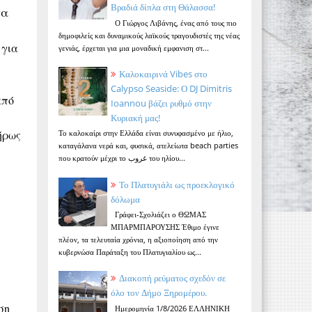
Βραδιά δίπλα στη Θάλασσα!
τα
Ο Γιώργος Λιβάνης, ένας από τους πιο
δημοφιλείς και δυναμικούς λαϊκούς τραγουδιστές της νέας
 για
γενιάς, έρχεται για μια μοναδική εμφανιση στ...
Καλοκαιρινά Vibes στο
Calypso Seaside: Ο DJ Dimitris
από
Ioannou βάζει ρυθμό στην
Κυριακή μας!
ήρως
Το καλοκαίρι στην Ελλάδα είναι συνυφασμένο με ήλιο,
καταγάλανα νερά και, φυσικά, ατελείωτα beach parties
που κρατούν μέχρι το غروب του ηλίου...
Το Πλατυγιάλι ως προεκλογικό
δόλωμα
Γράφει-Σχολιάζει ο ΘΩΜΑΣ
ΜΠΑΡΜΠΑΡΟΥΣΗΣ Έθιμο έγινε
πλέον, τα τελευταία χρόνια, η αξιοποίηση από την
κυβερνώσα Παράταξη του Πλατυγιαλίου ως...
Διακοπή ρεύματος σχεδόν σε
όλο τον Δήμο Ξηρομέρου.
ση
Ημερομηνία 1/8/2026 ΕΛΛΗΝΙΚΗ