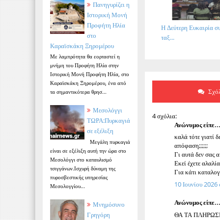
Πανηγυρίζει η
Ιστορική Μονή
Προφήτη Ηλία
Η Δεύτερη Ευκαιρία συ
στο
ταξ...
Καραϊσκάκη Ξηρομέρου
Με λαμπρότητα θα εορταστεί η
μνήμη του Προφήτη Ηλία στην
Ιστορική Μονή Προφήτη Ηλία, στο
Καραϊσκάκη Ξηρομέρου, ένα από
Σχόλ
τα σημαντικότερα θρησ...
Μεσολόγγι
4 σχόλια:
ΤΩΡΑ:Πυρκαγιά
Ανώνυμος είπε..
σε εξέλιξη
καλά τότε γιατί 
Μεγάλη πυρκαγιά
απόφαση;;;;;;
είναι σε εξέλιξη αυτή την ώρα στο
Γι αυτά δεν σας 
Μεσολόγγι στο καταυλισμό
Εκεί έχετε αλαλία
τσιγγάνων.Ισχυρή δύναμη της
Για κάτι καταλογ
πυροσβεστικής υπηρεσίας
10 Ιουνίου 2026 σ
Μεσολογγίου...
Ανώνυμος είπε..
Μνημόσυνο
ΘΑ ΤΑ ΠΛΗΡΩΣΕ
Γρηγόρη