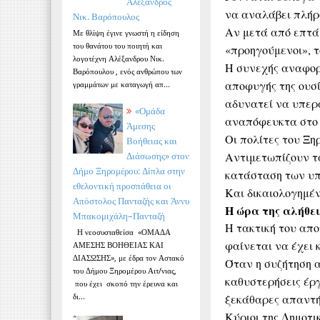
Αλέξανδρος
να αναλάβει πλήρ
Νικ. Βαρόπουλος
Αν μετά από επτά
Με θλίψη έγινε γνωστή η είδηση
του θανάτου του ποιητή και
«προηγούμενοι», τ
λογοτέχνη Αλέξανδρου Νικ.
Η συνεχής αναφορ
Βαρόπουλου , ενός ανθρώπου των
αποφυγής της ουσί
γραμμάτων με καταγωγή απ...
αδυνατεί να υπερα
«Ομάδα
αναπόφευκτα στο
Άμεσης
Οι πολίτες του Ξη
Βοήθειας και
Αντιμετωπίζουν τ
Διάσωσης» στον
Δήμο Ξηρομέρου: Δίπλα στην
κατάσταση των υπ
εθελοντική προσπάθεια οι
Και δικαιολογημέν
Απόστολος Πανταζής και Άννυ
Η ώρα της αλήθε
Μπακομιχάλη–Πανταζή
Η τακτική του απο
Η νεοσυσταθείσα «ΟΜΑΔΑ
φαίνεται να έχει 
ΑΜΕΣΗΣ ΒΟΗΘΕΙΑΣ ΚΑΙ
ΔΙΑΣΩΣΗΣ», με έδρα τον Αστακό
Όταν η συζήτηση α
του Δήμου Ξηρομέρου Αιτ/νιας,
καθυστερήσεις έργ
που έχει σκοπό την έρευνα και
δι...
ξεκάθαρες απαντήσ
Κύριοι της Δημοτι