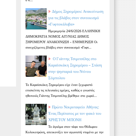
Δήμος Ξηρομέρου: Ανακοίνωση
για τις βλάβες στον συνοικισμό
«Γυφτοκάλυβα»
Ημερομηνία 24/6/2026 ΕΛΛΗΝΙΚΗ
ΔΗΜΟΚΡΑΤΙΑ ΝΟΜΟΣ ΑΙΤ/ΝΙΑΣ ΔΗΜΟΣ
ΞΗΡΟΜΕΡΟΥ ΑΝΑΚΟΙΝΩΣΗ – ΕΝΗΜΕΡΩΣΗ Οι
συνεχιζόμενες βλάβες στον συνοικισμό «Γυφτ...
Ο Γιάννης Τσιμιτσέλης στο
Καραϊσκάκη Ξηρομέρου – Στάση
στην ψησταριά του Ντίνου
Σόμπολου
Το Καραϊσκάκη Ξηρομέρου είχε έναν ξεχωριστό
επισκέπτη τις τελευταίες ημέρες, καθώς ο γνωστός
ηθοποιός Γιάννης Τσιμιτσέλης βρέθηκε στο χωριό...
Πρώτο Νεκροταφείο Αθήνας:
Ένας Περίπατος με τον φακό του
ΧΡΗΣΤΟΥ ΜΠΟΝΗ
Το άγαλμα στον τάφο του Θόδωρου
Κολοκοτρώνη, απεικονίζει τον αγωνιστή ντυμένο με την