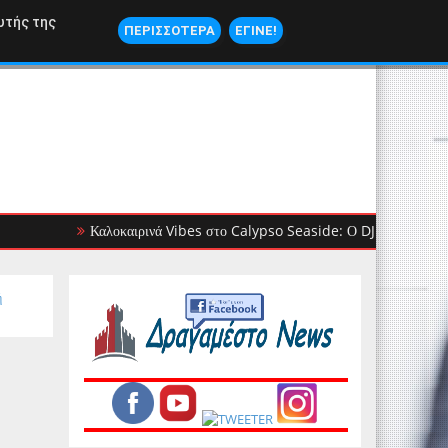
ΝΑΥΤΙΛΙΑ
υτής της
ΠΕΡΙΣΣΟΤΕΡΑ
ΕΓΙΝΕ!
Καλοκαιρινά Vibes στο Calypso Seaside: Ο DJ Dimitris Ioannou β
ή
ο