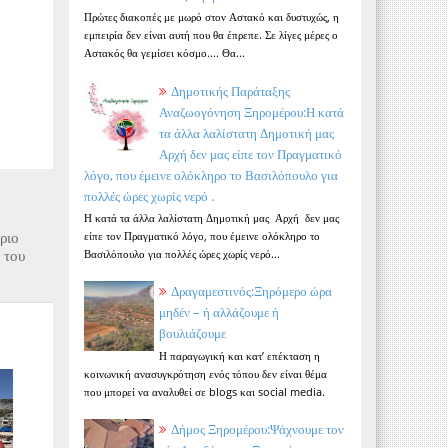
Πρώτες διακοπές με μωρό στον Αστακό και δυστυχώς, η
εμπειρία δεν είναι αυτή που θα έπρεπε. Σε λίγες μέρες ο
Αστακός θα γεμίσει κόσμο.... Θα...
Δημοτικής Παράταξης
Αναζωογόνηση Ξηρομέρου:Η κατά
τα άλλα λαλίστατη Δημοτική μας
Αρχή δεν μας είπε τον Πραγματικό
λόγο, που έμεινε ολόκληρο το Βασιλόπουλο για
πολλές ώρες χωρίς νερό .
Η κατά τα άλλα λαλίστατη Δημοτική μας Αρχή δεν μας
ριο
είπε τον Πραγματικό λόγο, που έμεινε ολόκληρο το
 του
Βασιλόπουλο για πολλές ώρες χωρίς νερό...
Δραγαμεστινός:Ξηρόμερο ώρα
μηδέν – ή αλλάζουμε ή
βουλιάζουμε
Η παραγωγική και κατ’ επέκταση η
κοινωνική ανασυγκρότηση ενός τόπου δεν είναι θέμα
που μπορεί να αναλυθεί σε blogs και social media.
Δήμος Ξηρομέρου:Ψάχνουμε τον