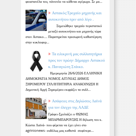
φουστανέλα του, πάνοπλο να κάθεται αγέρωχα. Σε μα...
Αστακός:Τροχαίο μηχανής και
αυτοκινήτου πριν από λίγο .
Σημειώθηκε τροχαίο περιστατικό
μεταξύ αυτοκινήτου και μηχανής τώρα
στον Αστακο.... Παρατηρείται προσωρινή καθυστέρηση
στην κυκλοφορ...
Τα ειλικρινή μας συλλυπητήρια
προς τον πρώην Δήμαρχο Αστακού
κ. Παναγιώτη Στάικο.
Ημερομηνία 26/6/2026 ΕΛΛΗΝΙΚΗ
ΔΗΜΟΚΡΑΤΙΑ ΝΟΜΟΣ ΑΙΤ/ΝΙΑΣ ΔΗΜΟΣ
ΞΗΡΟΜΕΡΟΥ ΣΥΛΛΥΠΗΤΗΡΙΑ ΑΝΑΚΟΙΝΩΣΗ Η
Δημοτική Αρχή Ξηρομέρου εκφράζει τα συλλ...
Ασάφειες στις Δηλώσεις Λαϊνά
για τον έλεγχο της ΑΑΔΕ
Γράφει-Σχολιάζει ο ΘΩΜΑΣ
ΜΠΑΡΜΠΑΡΟΥΣΗΣ Η δήλωση του κ.
Κώστα Λαϊνά- που φέρεται να έχει γίνει στο
agrinionews- ουδόλως μας καθιστά σοφότερο...