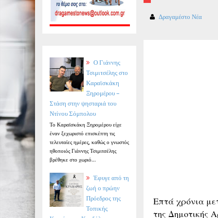
Δραγαμέστο Νέα
Ο Γιάννης
Τσιμιτσέλης στο
Καραϊσκάκη
Ξηρομέρου –
Στάση στην ψησταριά του
Ντίνου Σόμπολου
Το Καραϊσκάκη Ξηρομέρου είχε
έναν ξεχωριστό επισκέπτη τις
τελευταίες ημέρες, καθώς ο γνωστός
ηθοποιός Γιάννης Τσιμιτσέλης
βρέθηκε στο χωριό...
Έφυγε από τη
ζωή ο πρώην
Πρόεδρος της
Επτά χρόνια μετ
Τοπικής
της Δημοτικής Α