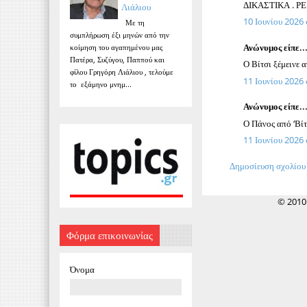
ΔΙΚΑΣΤΙΚΑ . Ρ
Λιάλιου
10 Ιουνίου 2026 σ
Με τη
συμπλήρωση έξι μηνών από την
Ανώνυμος είπε..
κοίμηση του αγαπημένου μας
Πατέρα, Συζύγου, Παππού και
Ο Βίτσι ξέμεινε 
φίλου Γρηγόρη Λιάλιου , τελούμε
11 Ιουνίου 2026 σ
το εξάμηνο μνημ...
Ανώνυμος είπε..
Ο Πάνος από ‘Βίτσ
11 Ιουνίου 2026 σ
Δημοσίευση σχολίου
© 2010
Φόρμα επικοινωνίας
Όνομα