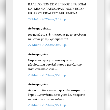
ΒΑΛΕ ΛΟΙΠΟΝ ΣΕ ΜΕΓΕΘΟΣ ΕΝΑ ΒΟΙΔΙ
ΚΑΙ ΜΙΑ ΦΑΛΑΙΝΑ...ΦΑΝΤΑΣΟΥ ΠΟΣΟ
ΠΙΟ ΠΟΛΥ ΕΙΣΑΙ ΕΣΥ ΑΠΟ ΕΜΕΝΑ.....
27 Μαΐου 2020 στις 2:48 μ.μ.
Ανώνυμος είπε...
εσύ μετράς τα είδη της φύσης με το μέγεθος η
τα μετράς με την χρησιμότητα ;
27 Μαΐου 2020 στις 3:49 μ.μ.
Ανώνυμος είπε...
Στην προκειμενη περιπτωση με το
μέγεθος.....να σου δειξω ποσο μεγαλυτερο
εισαι εσυ απο εμενα.....
28 Μαΐου 2020 στις 9:20 μ.μ.
Ανώνυμος είπε...
Ανενσοτοι δεν ειστε για ην καθαριοτητα του
δημου ....ανενδοτοι εισυε γιατι δεν παορνετε
τα ποσοστα που σας ταξανε.....
28 Μαΐου 2020 στις 9:21 μ.μ.