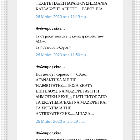
...ΕΧΕΤΕ ΠΑΘΕΙ ΠΑΡΑΚΡΟΥΣΗ...ΜΑΝΙΑ
ΚΑΤΑΔΙΩΞΗΣ ΛΕΓΕΤΕ.....ΕΛΕΟΣ ΠΙΑ.....
26 Μαΐου 2020 στις 11:13 π.μ.
Ανώνυμος είπε...
Τι σε μέλει εσένανε τι κάνει η καρδϊα των
άλλων.
Τι ήσε καρδιολόγος ?
26 Μαΐου 2020 στις 11:50 π.μ.
Ανώνυμος είπε...
Παντως όχι κοροιδο ή ήλιθιος.
ΆΓΑΝΑΚΤΗΣΑ ΜΕ ΤΙΣ
ΉΛΙΘΙΟΤΗΤΕΣ.....ΠΟΣΑ ΣΚΑΤΑ
ΈΠΙΤΕΛΟΥΣ ΝΑ ΜΑΖΕΨΕΙ ΆΥΤΗ Ή
ΔΗΜΟΤΙΚΗ ΆΡΧΗ;;;; ΓΙΑΤΙ ΈΚΤΟΣ ΆΠΟ
ΤΑ ΣΚΟΥΠΙΔΙΑ ΈΧΕΙ ΝΑ ΜΑΖΕΨΕΙ ΚΑΙ
ΤΑ ΣΚΟΥΠΙΔΙΑ ΤΗΣ
ΆΝΤΙΠΟΛΙΤΕΥΣΗΣ......ΜΠΑΖΑ....
26 Μαΐου 2020 στις 6:29 μ.μ.
Ανώνυμος είπε...