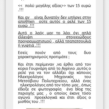
<< πολύ μεγάλης αξίας>> των 15 ευρώ
.!!!
Και αν είναι δυνατόν δεν υπήρχε στην
αποθήκη ούτε αυτός ο ρελέ των 15
ευρώ .!!!
Αυτό ο λαός μας το λέει όχι απλά
έλλειψη στοιχειώδους
προγραμματισμού , αλλά τσαπατσουλιά
ή γυφτιά .!!!
Εσείς ποιόν από τους δυο
χαρακτηρισμούς προτιμάτε ;
Και έτσι περίμεναν ,να έρθει από τον
κύριο Γουρνάρη από το Αγρίνιο ,αυτός ο
ρελέ για να τον αλλάξει όχι κάποιος
Ηλεκτρολόγος Μηχανικός του
Μετσόβιου Πολυτεχνείου, αλλά ένας
ηλεκτρολόγος από τον τόπο μας , όπως
έδειξε σε φωτογραφία ένα
blog
της
περιοχής μας , ο οποίος έκανε τόσο
αγώνα προεκλογικά και έτσι άξιος ο
μισθός του .!!!