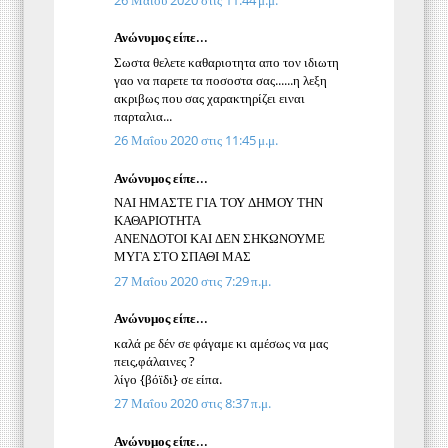
Ανώνυμος είπε...
Σωστα θελετε καθαριοτητα απο τον ιδιωτη
γαο να παρετε τα ποσοστα σας......η λεξη
ακριβως που σας χαρακτηρίζει ειναι
παρταλια...
26 Μαΐου 2020 στις 11:45 μ.μ.
Ανώνυμος είπε...
ΝΑΙ ΗΜΑΣΤΕ ΓΙΑ ΤΟΥ ΔΗΜΟΥ ΤΗΝ
ΚΑΘΑΡΙΟΤΗΤΑ
ΑΝΕΝΔΟΤΟΙ ΚΑΙ ΔΕΝ ΣΗΚΩΝΟΥΜΕ
ΜΥΓΑ ΣΤΟ ΣΠΑΘΙ ΜΑΣ
27 Μαΐου 2020 στις 7:29 π.μ.
Ανώνυμος είπε...
καλά ρε δέν σε φάγαμε κι αμέσως να μας
πεις,φάλαινες ?
λίγο {βόϊδι} σε είπα.
27 Μαΐου 2020 στις 8:37 π.μ.
Ανώνυμος είπε...