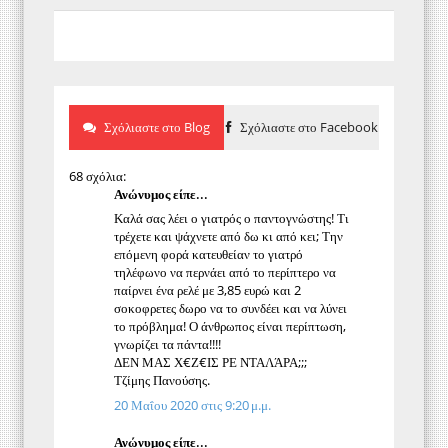
Σχόλιαστε στο Blog
Σχόλιαστε στο Facebook
68 σχόλια:
Ανώνυμος είπε...
Καλά σας λέει ο γιατρός ο παντογνώστης! Τι
τρέχετε και ψάχνετε από δω κι από κει; Την
επόμενη φορά κατευθείαν το γιατρό
τηλέφωνο να περνάει από το περίπτερο να
παίρνει ένα ρελέ με 3,85 ευρώ και 2
σοκοφρετες δωρο να το συνδέει και να λύνει
το πρόβλημα! Ο άνθρωπος είναι περίπτωση,
γνωρίζει τα πάντα!!!!
ΔΕΝ ΜΑΣ Χ€Ζ€ΙΣ ΡΕ ΝΤΑΛΆΡΑ;;;
Τζίμης Πανούσης.
20 Μαΐου 2020 στις 9:20 μ.μ.
Ανώνυμος είπε...