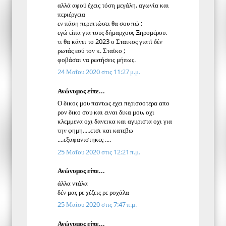
αλλά αφού έχεις τόση μεγάλη, αγωνία και
περιέργεια
εν πάση περιπτώσει θα σου πώ :
εγώ είπα για τους δήμαρχους Ξηρομέρου.
τι θα κάνει το 2023 ο Σταικος γιατϊ δέν
ρωτάς εσύ τον κ. Σταϊκο ;
φοβάσαι να ρωτήσεις μήπως.
24 Μαΐου 2020 στις 11:27 μ.μ.
Ανώνυμος είπε...
Ο δικος μου παντως εχει περισσοτερα απο
ρον δικο σου και ειναι δικα μου, οχι
κλεμμενα οχι δανεικα και αγυριστα οχι για
την φημη.....ετσι και κατεβω
....εξαφανιστηκες ....
25 Μαΐου 2020 στις 12:21 π.μ.
Ανώνυμος είπε...
άλλα ντάλα
δέν μας ρε χέζεις ρε ροχάλα
25 Μαΐου 2020 στις 7:47 π.μ.
Ανώνυμος είπε...