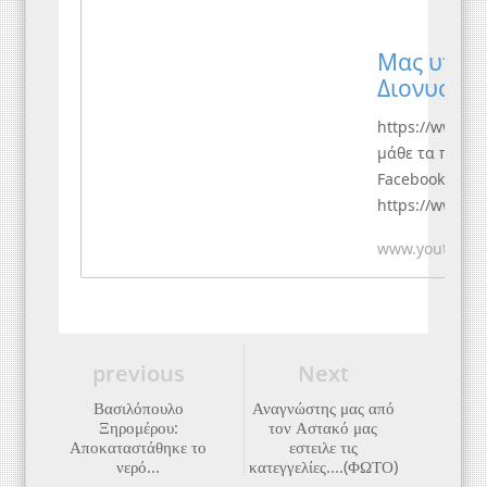
Μας υποχρ
Διονυσίο
https://www.ge
μάθε τα πάντα 
Facebook:
https://www.f
Twitter: https:
www.youtube.
YouTube:
http://www.you
?add_user=Get
Διονυσίου - Μας
previous
Next
Βασιλόπουλο
Αναγνώστης μας από
Ξηρομέρου:
τον Αστακό μας
Αποκαταστάθηκε το
εστειλε τις
νερό...
κατεγγελίες....(ΦΩΤΟ)