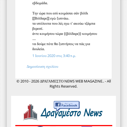
εβδομάδα.
Την ώρα που εσύ κοιμάσαι σάν βόϊδι
[[Βόϊδαρε]] εγώ ξυπνάω.
τα υπόλοιπα που λές εγω τ' ακούω τζάμπα
βερεσέ.
άντε κοιμήσου τώρα {{βόϊδαρε}} κοιμήσου
....
να δούμε πότε θα ξυπνήσεις να πάς για
δουλεία.
1 Ιουνίου 2020 στις 3:40 π.μ.
Δημοσίευση σχολίου
© 2010 - 2026 ΔΡΑΓΑΜΕΣΤΟ NEWS WEB MAGAZINE.. - All
Rights Reserved.