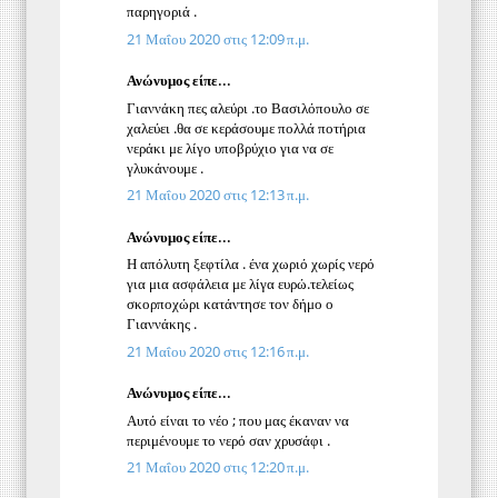
παρηγοριά .
21 Μαΐου 2020 στις 12:09 π.μ.
Ανώνυμος είπε...
Γιαννάκη πες αλεύρι .το Βασιλόπουλο σε
χαλεύει .θα σε κεράσουμε πολλά ποτήρια
νεράκι με λίγο υποβρύχιο για να σε
γλυκάνουμε .
21 Μαΐου 2020 στις 12:13 π.μ.
Ανώνυμος είπε...
Η απόλυτη ξεφτίλα . ένα χωριό χωρίς νερό
για μια ασφάλεια με λίγα ευρώ.τελείως
σκορποχώρι κατάντησε τον δήμο ο
Γιαννάκης .
21 Μαΐου 2020 στις 12:16 π.μ.
Ανώνυμος είπε...
Αυτό είναι το νέο ; που μας έκαναν να
περιμένουμε το νερό σαν χρυσάφι .
21 Μαΐου 2020 στις 12:20 π.μ.