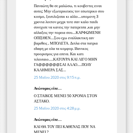
Παναώτη θα σε μαλώσω, τι κουβεντες ειναι
αυτες; Μην εξωτερικευεις τον εσωτερικο σου
κοσμο, ξευτιλιζεσαι κι αλλο....υπομονη 3
χρονια λοιπον.μεχρι τοτε σαν καλο παιδι
συνεχισε να κανεις την πατεριτσα ,και μην
αλλαξεις την πορεια σου....ΚΑΡΦΩΜΕΝΗ
ΟΠΙΣΘΕΝ....Σου εχω εναλλακτικη εαν
βαρεθεις , ΜΠΟΛΕΤΑ. Διπλα στα πατρια
εδαφη με ολα τα κομφορ. Ιδανικος
προορισμος για εσενα. Και κατι
τελευταιο.....ΚΑΤΟΥΡΑ ΚΑΙ ΛΙΓΟ ΜΗΝ
ΓΑ@@@@@@ΣΑΙ ΑΛΛΟ.....ΠΟΛΥ
ΚΑΛΗΜΕΡΑ ΣΑΣ...
25 Μαΐου 2020 στις 9:15 π.μ.
Ανώνυμος είπε...
Ο ΣΤΑΙΚΟΣ ΜΕΝΕΙ 50 ΧΡΟΝΙΑ ΣΤΟΝ
ΑΣΤΑΚΟ.
25 Μαΐου 2020 στις 4:28 μ.μ.
Ανώνυμος είπε...
ΚΑΙ ΘΑ ΤΟΥ ΠΕΙ ΚΑΘΕΝΑΣ ΠΟΥ ΝΑ
ΜΕΝΕΙ ?