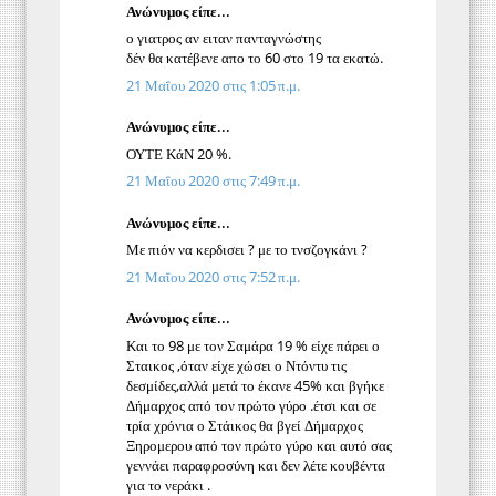
Ανώνυμος είπε...
ο γιατρος αν ειταν πανταγνώστης
δέν θα κατέβενε απο το 60 στο 19 τα εκατώ.
21 Μαΐου 2020 στις 1:05 π.μ.
Ανώνυμος είπε...
ΟΥΤΕ ΚάΝ 20 %.
21 Μαΐου 2020 στις 7:49 π.μ.
Ανώνυμος είπε...
Με πιόν να κερδισει ? με το τνσζογκάνι ?
21 Μαΐου 2020 στις 7:52 π.μ.
Ανώνυμος είπε...
Και το 98 με τον Σαμάρα 19 % είχε πάρει ο
Σταικος ,όταν είχε χώσει ο Ντόντυ τις
δεσμίδες,αλλά μετά το έκανε 45% και βγήκε
Δήμαρχος από τον πρώτο γύρο .έτσι και σε
τρία χρόνια ο Στάικος θα βγεί Δήμαρχος
Ξηρομερου από τον πρώτο γύρο και αυτό σας
γεννάει παραφροσύνη και δεν λέτε κουβέντα
για το νεράκι .