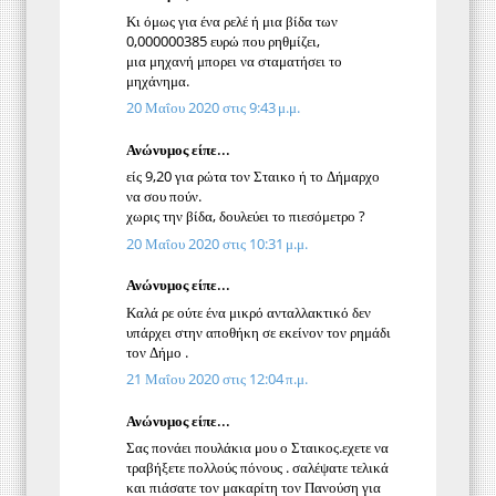
Κι όμως για ένα ρελέ ή μια βίδα των
0,000000385 ευρώ που ρηθμίζει,
μια μηχανή μπορει να σταματήσει το
μηχάνημα.
20 Μαΐου 2020 στις 9:43 μ.μ.
Ανώνυμος είπε...
είς 9,20 για ρώτα τον Σταικο ή το Δήμαρχο
να σου πούν.
χωρις την βίδα, δουλεύει το πιεσόμετρο ?
20 Μαΐου 2020 στις 10:31 μ.μ.
Ανώνυμος είπε...
Καλά ρε ούτε ένα μικρό ανταλλακτικό δεν
υπάρχει στην αποθήκη σε εκείνον τον ρημάδι
τον Δήμο .
21 Μαΐου 2020 στις 12:04 π.μ.
Ανώνυμος είπε...
Σας πονάει πουλάκια μου ο Σταικος.εχετε να
τραβήξετε πολλούς πόνους . σαλέψατε τελικά
και πιάσατε τον μακαρίτη τον Πανούση για