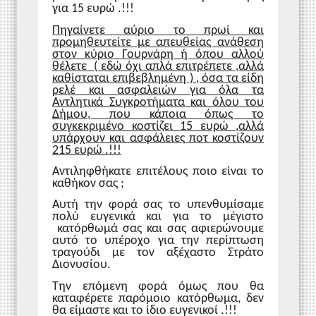
για 15 ευρώ .!!!
Πηγαίνετε αύριο το πρωί και
προμηθευτείτε με απευθείας ανάθεση
στον κύριο Γουρνάρη ή όπου αλλού
θέλετε ( εδώ όχι απλά επιτρέπετε ,αλλά
καθίσταται επιβεβλημένη ) , όσα τα είδη
ρελέ και ασφαλειών για όλα τα
Αντλητικά Συγκροτήματα και όλου του
Δήμου, που κάποια όπως το
συγκεκριμένο κοστίζει 15 ευρώ ,αλλά
υπάρχουν και ασφάλειες ποτ κοστίζουν
215 ευρώ .!!!
Αντιληφθήκατε επιτέλους ποιο είναι το
καθήκον σας ;
Αυτή την φορά σας το υπενθυμίσαμε
πολύ ευγενικά και για το μέγιστο
κατόρθωμά σας και σας αφιερώνουμε
αυτό το υπέροχο για την περίπτωση
τραγούδι με τον αξέχαστο Στράτο
Διονυσίου.
Την επόμενη φορά όμως που θα
καταφέρετε παρόμοιο κατόρθωμα, δεν
θα είμαστε και το ίδιο ευγενικοί .!!!