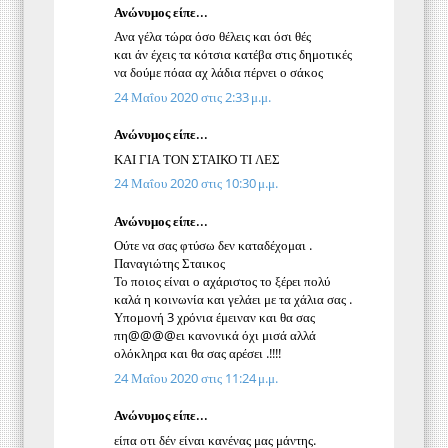
Ανώνυμος είπε...
Ανα γέλα τώρα όσο θέλεις και όσι θές
και άν έχεις τα κότσια κατέβα στις δημοτικές
να δούμε πόαα αχ λάδια πέρνει ο σάκος
24 Μαΐου 2020 στις 2:33 μ.μ.
Ανώνυμος είπε...
ΚΑΙ ΓΙΑ ΤΟΝ ΣΤΑΙΚΟ ΤΙ ΛΕΣ
24 Μαΐου 2020 στις 10:30 μ.μ.
Ανώνυμος είπε...
Ούτε να σας φτύσω δεν καταδέχομαι .
Παναγιώτης Σταικος
Το ποιος είναι ο αχάριστος το ξέρει πολύ
καλά η κοινωνία και γελάει με τα χάλια σας .
Υπομονή 3 χρόνια έμειναν και θα σας
πη@@@@ει κανονικά όχι μισά αλλά
ολόκληρα και θα σας αρέσει .!!!!
24 Μαΐου 2020 στις 11:24 μ.μ.
Ανώνυμος είπε...
είπα οτι δέν είναι κανένας μας μάντης.