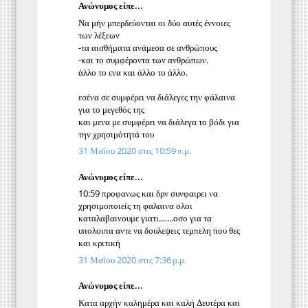
Ανώνυμος είπε...
Να μήν μπερδεύονται οι δύο αυτές έννοιες
των λέξεων
-τα αισθήματα ανάμεσα σε ανθρώπους
-και το συμφέροντα των ανθρώπων.
άλλο το ενα και άλλο το άλλο.
εσένα σε συμφέρει να διάλεγες την φάλαινα
για το μεγεθός της
και μενα με συμφέρει να διάλεγα το βόδι για
την χρησιμότητά του
31 Μαΐου 2020 στις 10:59 π.μ.
Ανώνυμος είπε...
10:59 προφανως και δρν συνφαιρει να
χρησιμοποιείς τη φαλαινα ολοι
καταλαβαινουμε γιατι.......οσο για τα
υπολοιπα αντε να δουλεψεις τεμπελη που θες
και κριτική
31 Μαΐου 2020 στις 7:36 μ.μ.
Ανώνυμος είπε...
Κατα αρχήν καλημέρα και καλή Δευτέρα και