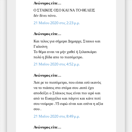
Ανώνυμος είπε...
Ο ΣΤΑΙΚΟΣ ΟΣΟ ΚΑΙ ΝΑ ΤΟ ΘΕΛΕΙΣ
δέν δίνει πόνο.
21 Μαΐου 2020 στις 2:23 μ.μ.
Ανώνυμος είπε...
Και τελος για σήμερα Δημαρχε, Σταικο και
Γαλούνη
Το θέμα ειναι να μήν χαθεί ή ξελασκάρει
πολύ η βίδα απο το πιεσόμετρο.
21 Μαΐου 2020 στις 4:52 μ.μ.
Ανώνυμος είπε...
Άσε ρε το πιεσόμετρο, που είσαι εσύ ικανός
να το πιάσεις στο στόμα σου .αυτό έχει
αποδείξει ο Στάικος πως είναι πιο ιερό και
από το Ευαγγέλιο και πάγενε και κάνε πιπί
σου νούμερο .15 ευρώ είναι και εσένα η αξία
σου .
21 Μαΐου 2020 στις 8:49 μ.μ.
Ανώνυμος είπε...