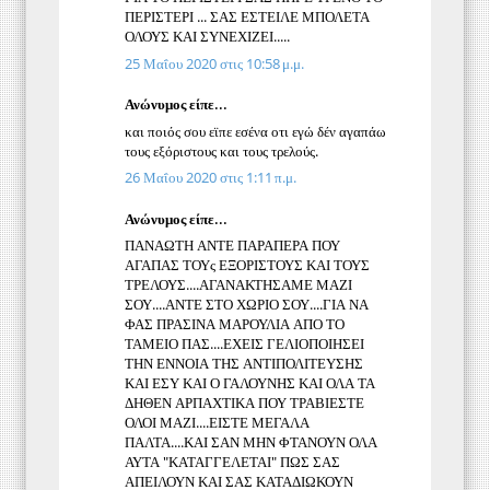
ΠΕΡΙΣΤΕΡΙ ... ΣΑΣ ΕΣΤΕΙΛΕ ΜΠΟΛΕΤΑ
ΟΛΟΥΣ ΚΑΙ ΣΥΝΕΧΙΖΕΙ.....
25 Μαΐου 2020 στις 10:58 μ.μ.
Ανώνυμος είπε...
και ποιός σου εϊπε εσένα οτι εγώ δέν αγαπάω
τους εξόριστους και τους τρελούς.
26 Μαΐου 2020 στις 1:11 π.μ.
Ανώνυμος είπε...
ΠΑΝΑΩΤΗ ΑΝΤΕ ΠΑΡΑΠΕΡΑ ΠΟΥ
ΑΓΑΠΑΣ ΤΟΥς ΕΞΟΡΙΣΤΟΥΣ ΚΑΙ ΤΟΥΣ
ΤΡΕΛΟΥΣ....ΑΓΑΝΑΚΤΗΣΑΜΕ ΜΑΖΙ
ΣΟΥ....ΑΝΤΕ ΣΤΟ ΧΩΡΙΟ ΣΟΥ....ΓΙΑ ΝΑ
ΦΑΣ ΠΡΑΣΙΝΑ ΜΑΡΟΥΛΙΑ ΑΠΟ ΤΟ
ΤΑΜΕΙΟ ΠΑΣ....ΕΧΕΙΣ ΓΕΛΙΟΠΟΙΗΣΕΙ
ΤΗΝ ΕΝΝΟΙΑ ΤΗΣ ΑΝΤΙΠΟΛΙΤΕΥΣΗΣ
ΚΑΙ ΕΣΥ ΚΑΙ Ο ΓΑΛΟΥΝΗΣ ΚΑΙ ΟΛΑ ΤΑ
ΔΗΘΕΝ ΑΡΠΑΧΤΙΚΑ ΠΟΥ ΤΡΑΒΙΕΣΤΕ
ΟΛΟΙ ΜΑΖΙ....ΕΙΣΤΕ ΜΕΓΑΛΑ
ΠΑΛΤΑ....ΚΑΙ ΣΑΝ ΜΗΝ ΦΤΑΝΟΥΝ ΟΛΑ
ΑΥΤΑ "ΚΑΤΑΓΓΕΛΕΤΑΙ" ΠΩΣ ΣΑΣ
ΑΠΕΙΛΟΥΝ ΚΑΙ ΣΑΣ ΚΑΤΑΔΙΩΚΟΥΝ