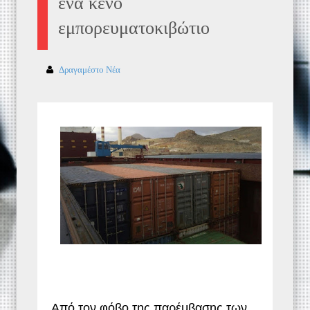
ένα κενό
εμπορευματοκιβώτιο
Δραγαμέστο Νέα
Από τον φόβο της παρέμβασης των