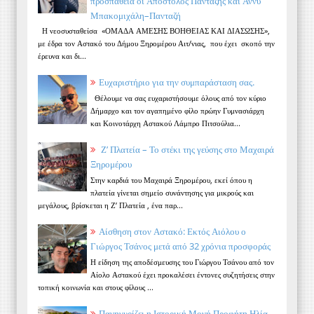
προσπάθεια οι Απόστολος Πανταζής και Άννυ
Μπακομιχάλη–Πανταζή
Η νεοσυσταθείσα «ΟΜΑΔΑ ΑΜΕΣΗΣ ΒΟΗΘΕΙΑΣ ΚΑΙ ΔΙΑΣΩΣΗΣ»,
με έδρα τον Αστακό του Δήμου Ξηρομέρου Αιτ/νιας, που έχει σκοπό την
έρευνα και δι...
Ευχαριστήριο για την συμπαράσταση σας.
Θέλουμε να σας ευχαριστήσουμε όλους από τον κύριο
Δήμαρχο και τον αγαπημένο φίλο πρώην Γυμνασιάρχη
και Κοινοτάρχη Αστακού Λάμπρο Πιτσούλια...
Ζ’ Πλατεία – Το στέκι της γεύσης στο Μαχαιρά
Ξηρομέρου
Στην καρδιά του Μαχαιρά Ξηρομέρου, εκεί όπου η
πλατεία γίνεται σημείο συνάντησης για μικρούς και
μεγάλους, βρίσκεται η Ζ’ Πλατεία , ένα παρ...
Αίσθηση στον Αστακό: Εκτός Αιόλου ο
Γιώργος Τσάνος μετά από 32 χρόνια προσφοράς
Η είδηση της αποδέσμευσης του Γιώργου Τσάνου από τον
Αίολο Αστακού έχει προκαλέσει έντονες συζητήσεις στην
τοπική κοινωνία και στους φίλους ...
Πανηγυρίζει η Ιστορική Μονή Προφήτη Ηλία