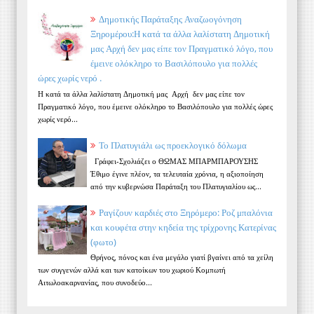
Δημοτικής Παράταξης Αναζωογόνηση
Ξηρομέρου:Η κατά τα άλλα λαλίστατη Δημοτική
μας Αρχή δεν μας είπε τον Πραγματικό λόγο, που
έμεινε ολόκληρο το Βασιλόπουλο για πολλές
ώρες χωρίς νερό .
Η κατά τα άλλα λαλίστατη Δημοτική μας Αρχή δεν μας είπε τον
Πραγματικό λόγο, που έμεινε ολόκληρο το Βασιλόπουλο για πολλές ώρες
χωρίς νερό...
Το Πλατυγιάλι ως προεκλογικό δόλωμα
Γράφει-Σχολιάζει ο ΘΩΜΑΣ ΜΠΑΡΜΠΑΡΟΥΣΗΣ
Έθιμο έγινε πλέον, τα τελευταία χρόνια, η αξιοποίηση
από την κυβερνώσα Παράταξη του Πλατυγιαλίου ως...
Ραγίζουν καρδιές στο Ξηρόμερο: Ροζ μπαλόνια
και κουφέτα στην κηδεία της τρίχρονης Κατερίνας
(φωτο)
Θρήνος, πόνος και ένα μεγάλο γιατί βγαίνει από τα χείλη
των συγγενών αλλά και των κατοίκων του χωριού Κομπωτή
Αιτωλοακαρνανίας, που συνοδεύο...