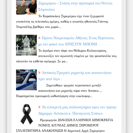
Ξηρομέρου – Στάση στην ψησταριά του Ντίνου
Σόμπολου
Το Καραϊσκάκη Ξηρομέρου είχε έναν ξεχωριστό
επισκέπτη τις τελευταίες ημέρες, καθώς ο γνωστός ηθοποιός Γιάννης
Τσιμιτσέλης βρέθηκε στο χωριό...
Πρώτο Νεκροταφείο Αθήνας: Ένας Περίπατος
με τον φακό του ΧΡΗΣΤΟΥ ΜΠΟΝΗ
Το άγαλμα στον τάφο του Θόδωρου Κολοκοτρώνη,
απεικονίζει τον αγωνιστή ντυμένο με την φουστανέλα του,
πάνοπλο να κάθεται αγέρωχα. Σε μα...
Αστακός:Τροχαίο μηχανής και αυτοκινήτου
πριν από λίγο .
Σημειώθηκε τροχαίο περιστατικό μεταξύ
αυτοκινήτου και μηχανής τώρα στον Αστακο....
Παρατηρείται προσωρινή καθυστέρηση στην κυκλοφορ...
Τα ειλικρινή μας συλλυπητήρια προς τον πρώην
Δήμαρχο Αστακού κ. Παναγιώτη Στάικο.
Ημερομηνία 26/6/2026 ΕΛΛΗΝΙΚΗ ΔΗΜΟΚΡΑΤΙΑ
ΝΟΜΟΣ ΑΙΤ/ΝΙΑΣ ΔΗΜΟΣ ΞΗΡΟΜΕΡΟΥ
ΣΥΛΛΥΠΗΤΗΡΙΑ ΑΝΑΚΟΙΝΩΣΗ Η Δημοτική Αρχή Ξηρομέρου