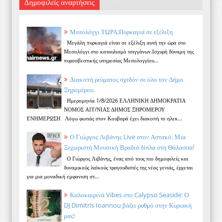
Δημοφιλείς αναρτήσεις
Μεσολόγγι ΤΩΡΑ:Πυρκαγιά σε εξέλιξη
Μεγάλη πυρκαγιά είναι σε εξέλιξη αυτή την ώρα στο
Μεσολόγγι στο καταυλισμό τσιγγάνων.Ισχυρή δύναμη της
πυροσβεστικής υπηρεσίας Μεσολογγίου...
Διακοπή ρεύματος σχεδόν σε όλο τον Δήμο
Ξηρομέρου.
Ημερομηνία 1/8/2026 ΕΛΛΗΝΙΚΗ ΔΗΜΟΚΡΑΤΙΑ
ΝΟΜΟΣ ΑΙΤ/ΝΙΑΣ ΔΗΜΟΣ ΞΗΡΟΜΕΡΟΥ
ΕΝΗΜΕΡΩΣΗ Λόγω φωτιάς στον Κουβαρά έχει διακοπή το ηλεκ...
Ο Γιώργος Λιβάνης Live στον Αστακό: Μια
Ξεχωριστή Μουσική Βραδιά δίπλα στη Θάλασσα!
Ο Γιώργος Λιβάνης, ένας από τους πιο δημοφιλείς και
δυναμικούς λαϊκούς τραγουδιστές της νέας γενιάς, έρχεται
για μια μοναδική εμφανιση στ...
Καλοκαιρινά Vibes στο Calypso Seaside: Ο
DJ Dimitris Ioannou βάζει ρυθμό στην Κυριακή
μας!