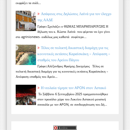
εκφράζει τα συλλ...
Ασάφειες στις Δηλώσεις Λαϊνά για τον έλεγχο
της ΑΑΔΕ
Γράφει-Σχολιάζει ο ΘΩΜΑΣ ΜΠΑΡΜΠΑΡΟΥΣΗΣ Η
δήλωση του κ. Κώστα Λαϊνά- που φέρεται να έχει γίνει
στο agrinionews- ουδόλως μας καθιστά σοφότερο...
Τέλος σε πολυετή δικαστική διαμάχη για τις
κοινοτικές εκτάσεις Καραϊσκάκη – Απόφαση –
σταθμός του Αρείου Πάγου
Γράφει:Αλέξανδρος Φραίμης Δικηγόρος Τέλος σε
πολυετή δικαστική διαμάχη για τις κοινοτικές εκτάσεις Καραϊσκάκη –
Απόφαση–σταθμός του Αρείο...
Η νεολαία τίμησε τον APON στον Αστακό
Το Σάββατο 6 Σεπτεμβρίου 2025 πραγματοποιήθηκε
στον προαύλιο χώρο του Λυκείου Αστακού μουσική
συναυλία με τον APON, σε συνδιοργάνωση του Δή...