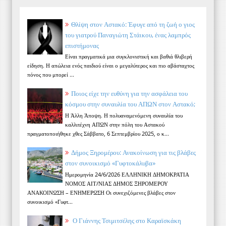
Θλίψη στον Αστακό: Έφυγε από τη ζωή ο γιος
του γιατρού Παναγιώτη Στάικου, ένας λαμπρός
επιστήμονας
Είναι πραγματικά μια συγκλονιστική και βαθιά θλιβερή
είδηση. Η απώλεια ενός παιδιού είναι ο μεγαλύτερος και πιο αβάσταχτος
πόνος που μπορεί ...
Ποιος είχε την ευθύνη για την ασφάλεια του
κόσμου στην συναυλία του ΑΠΩΝ στον Αστακό;
Η Άλλη Άποψη. Η πολυαναμενόμενη συναυλία του
καλλιτέχνη ΑΠΩΝ στην πόλη του Αστακού
πραγματοποιήθηκε χθες Σάββατο, 6 Σεπτεμβρίου 2025, ο κ...
Δήμος Ξηρομέρου: Ανακοίνωση για τις βλάβες
στον συνοικισμό «Γυφτοκάλυβα»
Ημερομηνία 24/6/2026 ΕΛΛΗΝΙΚΗ ΔΗΜΟΚΡΑΤΙΑ
ΝΟΜΟΣ ΑΙΤ/ΝΙΑΣ ΔΗΜΟΣ ΞΗΡΟΜΕΡΟΥ
ΑΝΑΚΟΙΝΩΣΗ – ΕΝΗΜΕΡΩΣΗ Οι συνεχιζόμενες βλάβες στον
συνοικισμό «Γυφτ...
Ο Γιάννης Τσιμιτσέλης στο Καραϊσκάκη