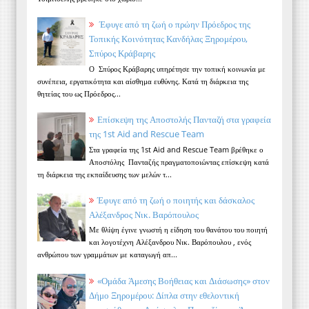
Έφυγε από τη ζωή ο πρώην Πρόεδρος της
Τοπικής Κοινότητας Κανδήλας Ξηρομέρου,
Σπύρος Κράβαρης
Ο Σπύρος Κράβαρης υπηρέτησε την τοπική κοινωνία με
συνέπεια, εργατικότητα και αίσθημα ευθύνης. Κατά τη διάρκεια της
θητείας του ως Πρόεδρος...
Επίσκεψη της Αποστολής Πανταζή στα γραφεία
της 1st Aid and Rescue Team
Στα γραφεία της 1st Aid and Rescue Team βρέθηκε ο
Αποστόλης Πανταζής πραγματοποιώντας επίσκεψη κατά
τη διάρκεια της εκπαίδευσης των μελών τ...
Έφυγε από τη ζωή ο ποιητής και δάσκαλος
Αλέξανδρος Νικ. Βαρόπουλος
Με θλίψη έγινε γνωστή η είδηση του θανάτου του ποιητή
και λογοτέχνη Αλέξανδρου Νικ. Βαρόπουλου , ενός
ανθρώπου των γραμμάτων με καταγωγή απ...
«Ομάδα Άμεσης Βοήθειας και Διάσωσης» στον
Δήμο Ξηρομέρου: Δίπλα στην εθελοντική