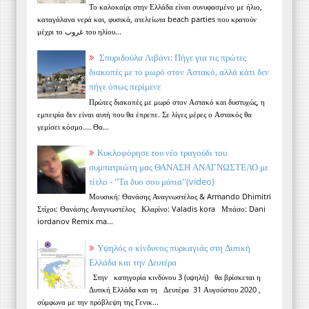
Το καλοκαίρι στην Ελλάδα είναι συνυφασμένο με ήλιο,
καταγάλανα νερά και, φυσικά, ατελείωτα beach parties που κρατούν
μέχρι το غروب του ηλίου...
Σπυριδούλα Λιβάνι: Πήγε για τις πρώτες
διακοπές με το μωρό στον Αστακό, αλλά κάτι δεν
πήγε όπως περίμενε
Πρώτες διακοπές με μωρό στον Αστακό και δυστυχώς, η
εμπειρία δεν είναι αυτή που θα έπρεπε. Σε λίγες μέρες ο Αστακός θα
γεμίσει κόσμο.... Θα...
Κυκλοφόρησε του νέο τραγούδι του
συμπατριώτη μας ΘΑΝΑΣΗ ΑΝΑΓΝΩΣΤΕΛΟ με
τίτλο - ''Τα δυο σου μάτια''(video)
Μουσική: Θανάσης Αναγνωστέλος & Armando Dhimitri
Στίχοι: Θανάσης Αναγνωστέλος Κλαρίνο: Valadis kora Μπάσο: Dani
iordanov Remix ma...
Υψηλός ο κίνδυνος πυρκαγιάς στη Δυτική
Ελλάδα και την Δευτέρα
Στην κατηγορία κινδύνου 3 (υψηλή) θα βρίσκεται η
Δυτική Ελλάδα και τη Δευτέρα 31 Αυγούστου 2020 ,
σύμφωνα με την πρόβλεψη της Γενικ...