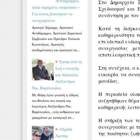
Αντιδήμαρχος,
Στο Δημαρχείο Ξ
αλλά παραμένω «παρούσα» –
Σχεδιασμού και Ε
Για όσους βιάστηκαν να
συνάντηση με τον
πανηγυρίσουν
Κατά τη διάρκε
Αγαπητέ Δήμαρχε, Αγαπητοί
Αντιδήμαρχοι, Αγαπητοί Δημοτικοί
καθημερινότητα τ
Σύμβουλοι και Πρόεδροι Τοπικών
επενδυτικό ενδια
Κοινοτήτων, Αγαπητές
συνεργασίας μετ
συνδημότισσες και αγαπητοί συ...
αποτελεσματική π
Έφυγε από τη
Στη συνέχεια, ο 
ζωή ο ποιητής
ευκαιρία να συνο
και δάσκαλος
μονάδας.
Αλέξανδρος
Νικ. Βαρόπουλος
Η περιοδεία ολο
Με θλίψη έγινε γνωστή η είδηση
συζητήθηκαν θέματ
του θανάτου του ποιητή και
λογοτέχνη Αλέξανδρου Νικ.
καθημερινής λειτο
Βαρόπουλου , ενός ανθρώπου των
γραμμάτων με καταγωγή απ...
Η στήριξη των το
συνεργασίας με τη
«Ομάδα
της ποιότητας ζωή
Άμεσης