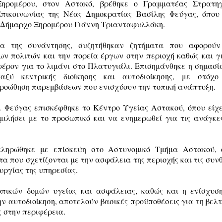
ηρομέρου, στον Αστακό, βρέθηκε ο Γραμματέας Στρατηγ
πικοινωνίας της Νέας Δημοκρατίας Βασίλης Φεύγας, όπου
 Δήμαρχο Ξηρομέρου Γιάννη Τριανταφυλλάκη.
ια της συνάντησης, συζητήθηκαν ζητήματα που αφορούν
ων πολιτών και την πορεία έργων στην περιοχή καθώς και γ
φέρον για το λιμάνι στο Πλατυγιάλι. Επισημάνθηκε η σημασί
αξύ κεντρικής διοίκησης και αυτοδιοίκησης, με στόχο
ροώθηση παρεμβάσεων που ενισχύουν την τοπική ανάπτυξη.
κ. Φεύγας επισκέφθηκε το Κέντρο Υγείας Αστακού, όπου είχ
μιλήσει με το προσωπικό και να ενημερωθεί για τις ανάγκε
κληρώθηκε με επίσκεψη στο Αστυνομικό Τμήμα Αστακού, 
α που σχετίζονται με την ασφάλεια της περιοχής και τις συν
υργίας της υπηρεσίας.
πικών δομών υγείας και ασφάλειας, καθώς και η ενίσχυσ
ν αυτοδιοίκηση, αποτελούν βασικές προϋποθέσεις για τη βελ
ς στην περιφέρεια.