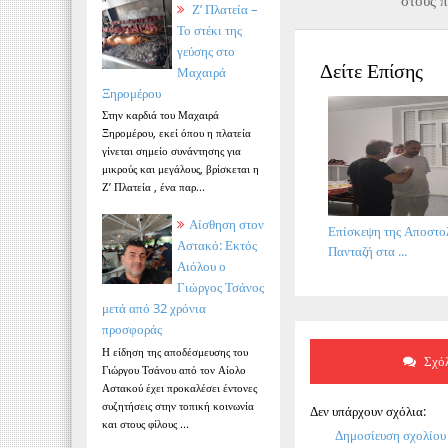
στους π
Ζ’ Πλατεία –
Το στέκι της
γεύσης στο
Δείτε Επίσης
Μαχαιρά
Ξηρομέρου
Στην καρδιά του Μαχαιρά
Ξηρομέρου, εκεί όπου η πλατεία
γίνεται σημείο συνάντησης για
μικρούς και μεγάλους, βρίσκεται η
Ζ’ Πλατεία , ένα παρ...
Αίσθηση στον
Επίσκεψη της Αποστο
Αστακό: Εκτός
Πανταζή στα ...
Αιόλου ο
Γιώργος Τσάνος
μετά από 32 χρόνια
προσφοράς
Η είδηση της αποδέσμευσης του
Σχόλ
Γιώργου Τσάνου από τον Αίολο
Αστακού έχει προκαλέσει έντονες
συζητήσεις στην τοπική κοινωνία
Δεν υπάρχουν σχόλια:
και στους φίλους ...
Δημοσίευση σχολίου