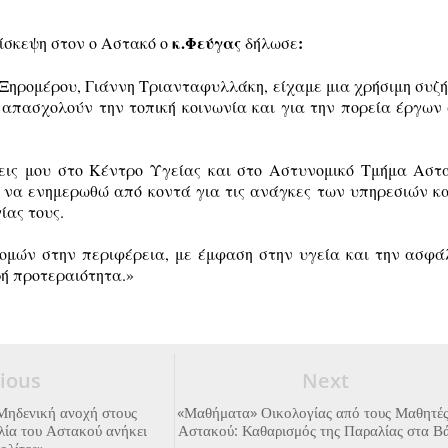
κ.Φεύγας
:
ίσκεψη στον ο Αστακό ο
δήλωσε
Ξηρομέρου, Γιάννη Τριανταφυλλάκη, είχαμε μια χρήσιμη συζ
 απασχολούν την τοπική κοινωνία και για την πορεία έργων
εις μου στο Κέντρο Υγείας και στο Αστυνομικό Τμήμα Αστ
α να ενημερωθώ από κοντά για τις ανάγκες των υπηρεσιών κα
ίας τους.
ομών στην περιφέρεια, με έμφαση στην υγεία και την ασφά
ή προτεραιότητα.»
ious
Next
Μηδενική ανοχή στους
«Μαθήματα» Οικολογίας από τους Μαθητές
λία του Αστακού ανήκει
Αστακού: Καθαρισμός της Παραλίας στα Β