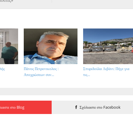
ολίτες»
λής
Πάνος Πετρονικολος :
Σπυριδούλα Λιβάνι: Πήγε για
Αποχρώσεων συν...
τις...
ιαστε στο Blog
Σχόλιαστε στο Facebook