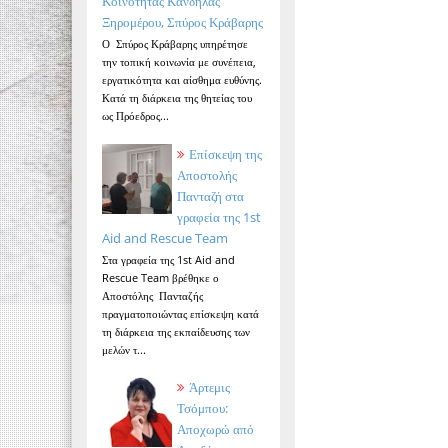
Κοινότητας Κανδήλας
Ξηρομέρου, Σπύρος Κράβαρης
Ο Σπύρος Κράβαρης υπηρέτησε
την τοπική κοινωνία με συνέπεια,
εργατικότητα και αίσθημα ευθύνης.
Κατά τη διάρκεια της θητείας του
ως Πρόεδρος...
Επίσκεψη της
Αποστολής
Πανταζή στα
γραφεία της 1st
Aid and Rescue Team
Στα γραφεία της 1st Aid and
Rescue Team βρέθηκε ο
Αποστόλης Πανταζής
πραγματοποιώντας επίσκεψη κατά
τη διάρκεια της εκπαίδευσης των
μελών τ...
Άρτεμις
Τσόμπου:
Αποχωρώ από