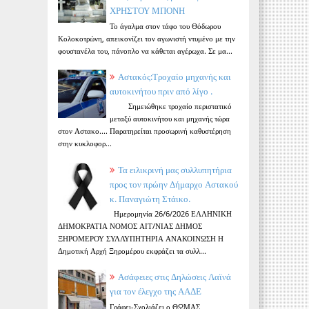
ΧΡΗΣΤΟΥ ΜΠΟΝΗ
Το άγαλμα στον τάφο του Θόδωρου
Κολοκοτρώνη, απεικονίζει τον αγωνιστή ντυμένο με την
φουστανέλα του, πάνοπλο να κάθεται αγέρωχα. Σε μα...
Αστακός:Τροχαίο μηχανής και
αυτοκινήτου πριν από λίγο .
Σημειώθηκε τροχαίο περιστατικό
μεταξύ αυτοκινήτου και μηχανής τώρα
στον Αστακο.... Παρατηρείται προσωρινή καθυστέρηση
στην κυκλοφορ...
Τα ειλικρινή μας συλλυπητήρια
προς τον πρώην Δήμαρχο Αστακού
κ. Παναγιώτη Στάικο.
Ημερομηνία 26/6/2026 ΕΛΛΗΝΙΚΗ
ΔΗΜΟΚΡΑΤΙΑ ΝΟΜΟΣ ΑΙΤ/ΝΙΑΣ ΔΗΜΟΣ
ΞΗΡΟΜΕΡΟΥ ΣΥΛΛΥΠΗΤΗΡΙΑ ΑΝΑΚΟΙΝΩΣΗ Η
Δημοτική Αρχή Ξηρομέρου εκφράζει τα συλλ...
Ασάφειες στις Δηλώσεις Λαϊνά
για τον έλεγχο της ΑΑΔΕ
Γράφει-Σχολιάζει ο ΘΩΜΑΣ