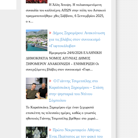
Η Άλλη Άποψη. Η πολυαναμενόμενη
συναυλία του καλλιτέχνη ΑΠΩΝ στην πόλη του Αστακού
πραγματοποιήθηκε χθες Σάββατο, 6 Σεπτεμβρίου 2025,
ο κ...
Δήμος Ξηρομέρου: Ανακοίνωση
για τις βλάβες στον συνοικισμό
«Γυφτοκάλυβα»
Ημερομηνία 24/6/2026 ΕΛΛΗΝΙΚΗ
ΔΗΜΟΚΡΑΤΙΑ ΝΟΜΟΣ ΑΙΤ/ΝΙΑΣ ΔΗΜΟΣ
ΞΗΡΟΜΕΡΟΥ ΑΝΑΚΟΙΝΩΣΗ – ΕΝΗΜΕΡΩΣΗ Οι
συνεχιζόμενες βλάβες στον συνοικισμό «Γυφτ...
Ο Γιάννης Τσιμιτσέλης στο
Καραϊσκάκη Ξηρομέρου – Στάση
στην ψησταριά του Ντίνου
Σόμπολου
Το Καραϊσκάκη Ξηρομέρου είχε έναν ξεχωριστό
επισκέπτη τις τελευταίες ημέρες, καθώς ο γνωστός
ηθοποιός Γιάννης Τσιμιτσέλης βρέθηκε στο χωριό...
Πρώτο Νεκροταφείο Αθήνας:
Ένας Περίπατος με τον φακό του