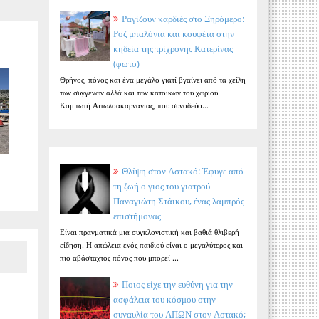
Ραγίζουν καρδιές στο Ξηρόμερο:
Ροζ μπαλόνια και κουφέτα στην
κηδεία της τρίχρονης Κατερίνας
(φωτο)
Θρήνος, πόνος και ένα μεγάλο γιατί βγαίνει από τα χείλη
των συγγενών αλλά και των κατοίκων του χωριού
Κομπωτή Αιτωλοακαρνανίας, που συνοδεύο...
Θλίψη στον Αστακό: Έφυγε από
τη ζωή ο γιος του γιατρού
Παναγιώτη Στάικου, ένας λαμπρός
επιστήμονας
Είναι πραγματικά μια συγκλονιστική και βαθιά θλιβερή
είδηση. Η απώλεια ενός παιδιού είναι ο μεγαλύτερος και
πιο αβάσταχτος πόνος που μπορεί ...
Ποιος είχε την ευθύνη για την
ασφάλεια του κόσμου στην
συναυλία του ΑΠΩΝ στον Αστακό;