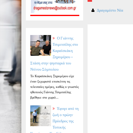
Δραγαμέστο Νέα
Ο Γιάννης
Τσιμιτσέλης στο
Καραϊσκάκη
Ξηρομέρου –
Στάση στην ψησταριά του
Ντίνου Σόμπολου
Το Καραϊσκάκη Ξηρομέρου είχε
έναν ξεχωριστό επισκέπτη τις
τελευταίες ημέρες, καθώς ο γνωστός
ηθοποιός Γιάννης Τσιμιτσέλης
βρέθηκε στο χωριό...
Έφυγε από τη
ζωή ο πρώην
Πρόεδρος της
Τοπικής