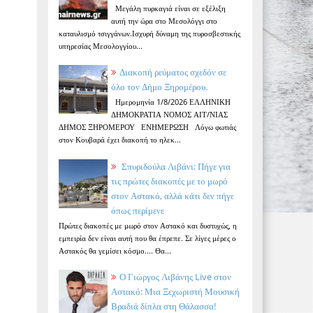
Μεγάλη πυρκαγιά είναι σε εξέλιξη
αυτή την ώρα στο Μεσολόγγι στο
καταυλισμό τσιγγάνων.Ισχυρή δύναμη της πυροσβεστικής
υπηρεσίας Μεσολογγίου...
Διακοπή ρεύματος σχεδόν σε
όλο τον Δήμο Ξηρομέρου.
Ημερομηνία 1/8/2026 ΕΛΛΗΝΙΚΗ
ΔΗΜΟΚΡΑΤΙΑ ΝΟΜΟΣ ΑΙΤ/ΝΙΑΣ
ΔΗΜΟΣ ΞΗΡΟΜΕΡΟΥ ΕΝΗΜΕΡΩΣΗ Λόγω φωτιάς
στον Κουβαρά έχει διακοπή το ηλεκ...
Σπυριδούλα Λιβάνι: Πήγε για
τις πρώτες διακοπές με το μωρό
στον Αστακό, αλλά κάτι δεν πήγε
όπως περίμενε
Πρώτες διακοπές με μωρό στον Αστακό και δυστυχώς, η
εμπειρία δεν είναι αυτή που θα έπρεπε. Σε λίγες μέρες ο
Αστακός θα γεμίσει κόσμο.... Θα...
Ο Γιώργος Λιβάνης Live στον
Αστακό: Μια Ξεχωριστή Μουσική
Βραδιά δίπλα στη Θάλασσα!