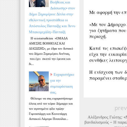
Βοήθειας και
Διάσωσης» στον
Με αφορμή την επ
Δήμο Ξηρομέρου: Δίπλα στην
εθελοντική προσπάθεια οι
«Με τον Δήμαρχο 
Απόστολος Πανταζής και Άννυ
για ζητήματα που
Μπακομιχάλη–Πανταζή
περιοχή.
Η νεοσυσταθείσα «ΟΜΑΔΑ
ΑΜΕΣΗΣ ΒΟΗΘΕΙΑΣ ΚΑΙ
Κατά τις επισκέψ
ΔΙΑΣΩΣΗΣ», με έδρα τον Αστακό
είχα την ευκαιρί
του Δήμου Ξηρομέρου Αιτ/νιας,
που έχει σκοπό την έρευνα και
συνθήκες λειτουργ
δι...
Η ενίσχυση των δ
Ευχαριστήριο
παραμένει σταθερ
για την
συμπαράσταση
σας.
Θέλουμε να σας ευχαριστήσουμε
όλους από τον κύριο Δήμαρχο και
prev
τον αγαπημένο φίλο πρώην
Γυμνασιάρχη και Κοινοτάρχη
Αλέξανδρος Γιώτης: «
Αστακού Λάμπρο Πιτσούλια...
βανδαλισμούς – Η παρα