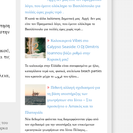
λόγο, που έμεινε ολόκληρο το Βασιλόπουλο για
πολλές ώρες χωρίς νερό .
Η κατά τα άλλα λαλίστατη Δημοτική μας Αρχή δεν μας
είπε τον Πραγματικό λόγο, που έμεινε ολόκληρο το
ήτηση
Βασιλόπουλο για πολλές ώρες χωρίς νερό...
 στην
Καλοκαιρινά Vibes στο
Calypso Seaside: Ο DJ Dimitris
ακού,
Ioannou βάζει ρυθμό στην
ι τις
Κυριακή μας!
Το καλοκαίρι στην Ελλάδα είναι συνυφασμένο με ήλιο,
καταγάλανα νερά και, φυσικά, ατελείωτα beach parties
λεια,
που κρατούν μέχρι το غروب του ηλίου...
Πιθανή αλλαγή σχεδιασμού για
τη βάση υποστήριξης των
γεωτρήσεων στο Ιόνιο – Στο
προσκήνιο ο Αστακός και το
Πλατυγιάλι
Νέα δεδομένα φαίνεται πως διαμορφώνονται γύρω από
 του
τον σχεδιασμό για την υποστήριξη των επικείμενων
άρκα
ερευνητικών γεωτρήσεων στο Ιόνιο Πέλαγος...