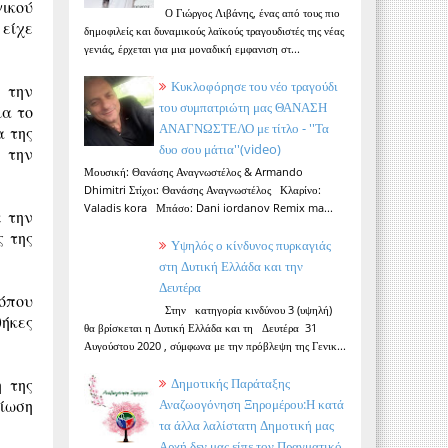
ικού
Ο Γιώργος Λιβάνης, ένας από τους πιο
 είχε
δημοφιλείς και δυναμικούς λαϊκούς τραγουδιστές της νέας
γενιάς, έρχεται για μια μοναδική εμφανιση στ...
Κυκλοφόρησε του νέο τραγούδι
 την
του συμπατριώτη μας ΘΑΝΑΣΗ
ια το
ΑΝΑΓΝΩΣΤΕΛΟ με τίτλο - ''Τα
α της
δυο σου μάτια''(video)
 την
Μουσική: Θανάσης Αναγνωστέλος & Armando
Dhimitri Στίχοι: Θανάσης Αναγνωστέλος Κλαρίνο:
Valadis kora Μπάσο: Dani iordanov Remix ma...
ε την
ς της
Υψηλός ο κίνδυνος πυρκαγιάς
στη Δυτική Ελλάδα και την
Δευτέρα
όπου
Στην κατηγορία κινδύνου 3 (υψηλή)
θήκες
θα βρίσκεται η Δυτική Ελλάδα και τη Δευτέρα 31
Αυγούστου 2020 , σύμφωνα με την πρόβλεψη της Γενικ...
Δημοτικής Παράταξης
η της
Αναζωογόνηση Ξηρομέρου:Η κατά
τίωση
τα άλλα λαλίστατη Δημοτική μας
Αρχή δεν μας είπε τον Πραγματικό