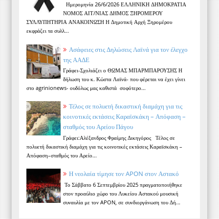
Ημερομηνία 26/6/2026 ΕΛΛΗΝΙΚΗ ΔΗΜΟΚΡΑΤΙΑ
ΝΟΜΟΣ ΑΙΤ/ΝΙΑΣ ΔΗΜΟΣ ΞΗΡΟΜΕΡΟΥ
ΣΥΛΛΥΠΗΤΗΡΙΑ ΑΝΑΚΟΙΝΩΣΗ Η Δημοτική Αρχή Ξηρομέρου
εκφράζει τα συλλ...
Ασάφειες στις Δηλώσεις Λαϊνά για τον έλεγχο
της ΑΑΔΕ
Γράφει-Σχολιάζει ο ΘΩΜΑΣ ΜΠΑΡΜΠΑΡΟΥΣΗΣ Η
δήλωση του κ. Κώστα Λαϊνά- που φέρεται να έχει γίνει
στο agrinionews- ουδόλως μας καθιστά σοφότερο...
Τέλος σε πολυετή δικαστική διαμάχη για τις
κοινοτικές εκτάσεις Καραϊσκάκη – Απόφαση –
σταθμός του Αρείου Πάγου
Γράφει:Αλέξανδρος Φραίμης Δικηγόρος Τέλος σε
πολυετή δικαστική διαμάχη για τις κοινοτικές εκτάσεις Καραϊσκάκη –
Απόφαση–σταθμός του Αρείο...
Η νεολαία τίμησε τον APON στον Αστακό
Το Σάββατο 6 Σεπτεμβρίου 2025 πραγματοποιήθηκε
στον προαύλιο χώρο του Λυκείου Αστακού μουσική
συναυλία με τον APON, σε συνδιοργάνωση του Δή...