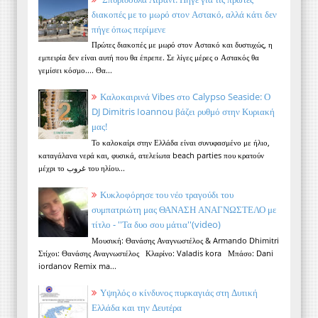
διακοπές με το μωρό στον Αστακό, αλλά κάτι δεν
πήγε όπως περίμενε
Πρώτες διακοπές με μωρό στον Αστακό και δυστυχώς, η
εμπειρία δεν είναι αυτή που θα έπρεπε. Σε λίγες μέρες ο Αστακός θα
γεμίσει κόσμο.... Θα...
Καλοκαιρινά Vibes στο Calypso Seaside: Ο
DJ Dimitris Ioannou βάζει ρυθμό στην Κυριακή
μας!
Το καλοκαίρι στην Ελλάδα είναι συνυφασμένο με ήλιο,
καταγάλανα νερά και, φυσικά, ατελείωτα beach parties που κρατούν
μέχρι το غروب του ηλίου...
Κυκλοφόρησε του νέο τραγούδι του
συμπατριώτη μας ΘΑΝΑΣΗ ΑΝΑΓΝΩΣΤΕΛΟ με
τίτλο - ''Τα δυο σου μάτια''(video)
Μουσική: Θανάσης Αναγνωστέλος & Armando Dhimitri
Στίχοι: Θανάσης Αναγνωστέλος Κλαρίνο: Valadis kora Μπάσο: Dani
iordanov Remix ma...
Υψηλός ο κίνδυνος πυρκαγιάς στη Δυτική
Ελλάδα και την Δευτέρα