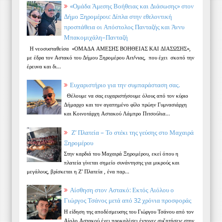
«Ομάδα Άμεσης Βοήθειας και Διάσωσης» στον
Δήμο Ξηρομέρου: Δίπλα στην εθελοντική
προσπάθεια οι Απόστολος Πανταζής και Άννυ
Μπακομιχάλη–Πανταζή
Η νεοσυσταθείσα «ΟΜΑΔΑ ΑΜΕΣΗΣ ΒΟΗΘΕΙΑΣ ΚΑΙ ΔΙΑΣΩΣΗΣ»,
με έδρα τον Αστακό του Δήμου Ξηρομέρου Αιτ/νιας, που έχει σκοπό την
έρευνα και δι...
Ευχαριστήριο για την συμπαράσταση σας.
Θέλουμε να σας ευχαριστήσουμε όλους από τον κύριο
Δήμαρχο και τον αγαπημένο φίλο πρώην Γυμνασιάρχη
και Κοινοτάρχη Αστακού Λάμπρο Πιτσούλια...
Ζ’ Πλατεία – Το στέκι της γεύσης στο Μαχαιρά
Ξηρομέρου
Στην καρδιά του Μαχαιρά Ξηρομέρου, εκεί όπου η
πλατεία γίνεται σημείο συνάντησης για μικρούς και
μεγάλους, βρίσκεται η Ζ’ Πλατεία , ένα παρ...
Αίσθηση στον Αστακό: Εκτός Αιόλου ο
Γιώργος Τσάνος μετά από 32 χρόνια προσφοράς
Η είδηση της αποδέσμευσης του Γιώργου Τσάνου από τον
Αίολο Αστακού έχει προκαλέσει έντονες συζητήσεις στην