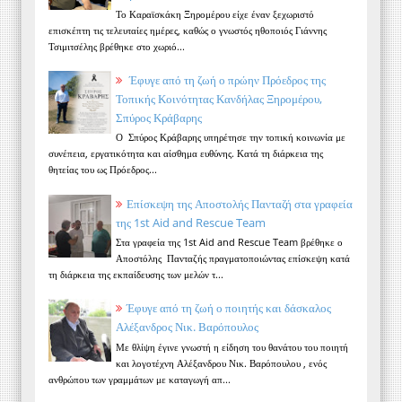
Το Καραϊσκάκη Ξηρομέρου είχε έναν ξεχωριστό
επισκέπτη τις τελευταίες ημέρες, καθώς ο γνωστός ηθοποιός Γιάννης
Τσιμιτσέλης βρέθηκε στο χωριό...
Έφυγε από τη ζωή ο πρώην Πρόεδρος της
Τοπικής Κοινότητας Κανδήλας Ξηρομέρου,
Σπύρος Κράβαρης
Ο Σπύρος Κράβαρης υπηρέτησε την τοπική κοινωνία με
συνέπεια, εργατικότητα και αίσθημα ευθύνης. Κατά τη διάρκεια της
θητείας του ως Πρόεδρος...
Επίσκεψη της Αποστολής Πανταζή στα γραφεία
της 1st Aid and Rescue Team
Στα γραφεία της 1st Aid and Rescue Team βρέθηκε ο
Αποστόλης Πανταζής πραγματοποιώντας επίσκεψη κατά
τη διάρκεια της εκπαίδευσης των μελών τ...
Έφυγε από τη ζωή ο ποιητής και δάσκαλος
Αλέξανδρος Νικ. Βαρόπουλος
Με θλίψη έγινε γνωστή η είδηση του θανάτου του ποιητή
και λογοτέχνη Αλέξανδρου Νικ. Βαρόπουλου , ενός
ανθρώπου των γραμμάτων με καταγωγή απ...