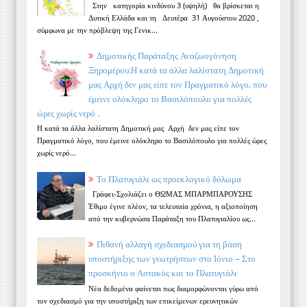
Στην κατηγορία κινδύνου 3 (υψηλή) θα βρίσκεται η
Δυτική Ελλάδα και τη Δευτέρα 31 Αυγούστου 2020 ,
σύμφωνα με την πρόβλεψη της Γενικ...
Δημοτικής Παράταξης Αναζωογόνηση
Ξηρομέρου:Η κατά τα άλλα λαλίστατη Δημοτική
μας Αρχή δεν μας είπε τον Πραγματικό λόγο, που
έμεινε ολόκληρο το Βασιλόπουλο για πολλές
ώρες χωρίς νερό .
Η κατά τα άλλα λαλίστατη Δημοτική μας Αρχή δεν μας είπε τον
Πραγματικό λόγο, που έμεινε ολόκληρο το Βασιλόπουλο για πολλές ώρες
χωρίς νερό...
Το Πλατυγιάλι ως προεκλογικό δόλωμα
Γράφει-Σχολιάζει ο ΘΩΜΑΣ ΜΠΑΡΜΠΑΡΟΥΣΗΣ
Έθιμο έγινε πλέον, τα τελευταία χρόνια, η αξιοποίηση
από την κυβερνώσα Παράταξη του Πλατυγιαλίου ως...
Πιθανή αλλαγή σχεδιασμού για τη βάση
υποστήριξης των γεωτρήσεων στο Ιόνιο – Στο
προσκήνιο ο Αστακός και το Πλατυγιάλι
Νέα δεδομένα φαίνεται πως διαμορφώνονται γύρω από
τον σχεδιασμό για την υποστήριξη των επικείμενων ερευνητικών