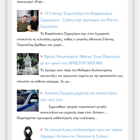
συνοικισμό «Γυφτ...
Ο Γιάννης Τσιμιτσέλης στο Καραϊσκάκη
Ξηρομέρου – Στάση στην ψησταριά του Ντίνου
Σόμπολου
Το Καραϊσκάκη Ξηρομέρου είχε έναν ξεχωριστό
επισκέπτη τις τελευταίες ημέρες, καθώς ο γνωστός ηθοποιός Γιάννης
Τσιμιτσέλης βρέθηκε στο χωριό...
Πρώτο Νεκροταφείο Αθήνας: Ένας Περίπατος
με τον φακό του ΧΡΗΣΤΟΥ ΜΠΟΝΗ
Το άγαλμα στον τάφο του Θόδωρου Κολοκοτρώνη,
απεικονίζει τον αγωνιστή ντυμένο με την φουστανέλα του,
πάνοπλο να κάθεται αγέρωχα. Σε μα...
Αστακός:Τροχαίο μηχανής και αυτοκινήτου
πριν από λίγο .
Σημειώθηκε τροχαίο περιστατικό μεταξύ
αυτοκινήτου και μηχανής τώρα στον Αστακο....
Παρατηρείται προσωρινή καθυστέρηση στην κυκλοφορ...
Τα ειλικρινή μας συλλυπητήρια προς τον πρώην
Δήμαρχο Αστακού κ. Παναγιώτη Στάικο.