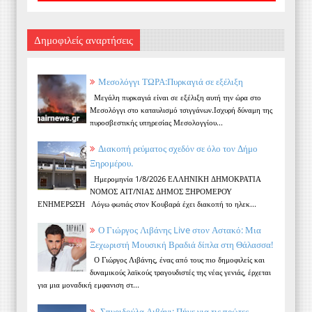
Δημοφιλείς αναρτήσεις
Μεσολόγγι ΤΩΡΑ:Πυρκαγιά σε εξέλιξη
Μεγάλη πυρκαγιά είναι σε εξέλιξη αυτή την ώρα στο
Μεσολόγγι στο καταυλισμό τσιγγάνων.Ισχυρή δύναμη της
πυροσβεστικής υπηρεσίας Μεσολογγίου...
Διακοπή ρεύματος σχεδόν σε όλο τον Δήμο
Ξηρομέρου.
Ημερομηνία 1/8/2026 ΕΛΛΗΝΙΚΗ ΔΗΜΟΚΡΑΤΙΑ
ΝΟΜΟΣ ΑΙΤ/ΝΙΑΣ ΔΗΜΟΣ ΞΗΡΟΜΕΡΟΥ
ΕΝΗΜΕΡΩΣΗ Λόγω φωτιάς στον Κουβαρά έχει διακοπή το ηλεκ...
Ο Γιώργος Λιβάνης Live στον Αστακό: Μια
Ξεχωριστή Μουσική Βραδιά δίπλα στη Θάλασσα!
Ο Γιώργος Λιβάνης, ένας από τους πιο δημοφιλείς και
δυναμικούς λαϊκούς τραγουδιστές της νέας γενιάς, έρχεται
για μια μοναδική εμφανιση στ...
Σπυριδούλα Λιβάνι: Πήγε για τις πρώτες