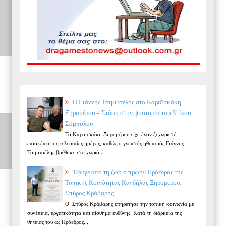
Ο Γιάννης Τσιμιτσέλης στο Καραϊσκάκη
Ξηρομέρου – Στάση στην ψησταριά του Ντίνου
Σόμπολου
Το Καραϊσκάκη Ξηρομέρου είχε έναν ξεχωριστό
επισκέπτη τις τελευταίες ημέρες, καθώς ο γνωστός ηθοποιός Γιάννης
Τσιμιτσέλης βρέθηκε στο χωριό...
Έφυγε από τη ζωή ο πρώην Πρόεδρος της
Τοπικής Κοινότητας Κανδήλας Ξηρομέρου,
Σπύρος Κράβαρης
Ο Σπύρος Κράβαρης υπηρέτησε την τοπική κοινωνία με
συνέπεια, εργατικότητα και αίσθημα ευθύνης. Κατά τη διάρκεια της
θητείας του ως Πρόεδρος...