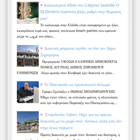
Καλοκαιρινά Vibes στο Calypso Seaside: Ο
DJ Dimitris Ioannou βάζει ρυθμό στην Κυριακή
μας!
Το καλοκαίρι στην Ελλάδα είναι συνυφασμένο με ήλιο,
καταγάλανα νερά και, φυσικά, ατελείωτα beach parties που κρατούν
μέχρι το غروب του ηλίου...
Διακοπή ρεύματος σχεδόν σε όλο τον Δήμο
Ξηρομέρου.
Ημερομηνία 1/8/2026 ΕΛΛΗΝΙΚΗ ΔΗΜΟΚΡΑΤΙΑ
ΝΟΜΟΣ ΑΙΤ/ΝΙΑΣ ΔΗΜΟΣ ΞΗΡΟΜΕΡΟΥ
ΕΝΗΜΕΡΩΣΗ Λόγω φωτιάς στον Κουβαρά έχει διακοπή το ηλεκ...
Το Πλατυγιάλι ως προεκλογικό δόλωμα
Γράφει-Σχολιάζει ο ΘΩΜΑΣ ΜΠΑΡΜΠΑΡΟΥΣΗΣ
Έθιμο έγινε πλέον, τα τελευταία χρόνια, η αξιοποίηση
από την κυβερνώσα Παράταξη του Πλατυγιαλίου ως...
Σπυριδούλα Λιβάνι: Πήγε για τις πρώτες
διακοπές με το μωρό στον Αστακό, αλλά κάτι δεν
πήγε όπως περίμενε
Πρώτες διακοπές με μωρό στον Αστακό και δυστυχώς, η