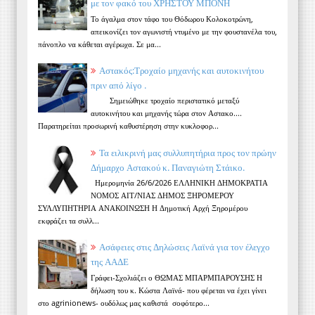
με τον φακό του ΧΡΗΣΤΟΥ ΜΠΟΝΗ
Το άγαλμα στον τάφο του Θόδωρου Κολοκοτρώνη,
απεικονίζει τον αγωνιστή ντυμένο με την φουστανέλα του,
πάνοπλο να κάθεται αγέρωχα. Σε μα...
Αστακός:Τροχαίο μηχανής και αυτοκινήτου
πριν από λίγο .
Σημειώθηκε τροχαίο περιστατικό μεταξύ
αυτοκινήτου και μηχανής τώρα στον Αστακο....
Παρατηρείται προσωρινή καθυστέρηση στην κυκλοφορ...
Τα ειλικρινή μας συλλυπητήρια προς τον πρώην
Δήμαρχο Αστακού κ. Παναγιώτη Στάικο.
Ημερομηνία 26/6/2026 ΕΛΛΗΝΙΚΗ ΔΗΜΟΚΡΑΤΙΑ
ΝΟΜΟΣ ΑΙΤ/ΝΙΑΣ ΔΗΜΟΣ ΞΗΡΟΜΕΡΟΥ
ΣΥΛΛΥΠΗΤΗΡΙΑ ΑΝΑΚΟΙΝΩΣΗ Η Δημοτική Αρχή Ξηρομέρου
εκφράζει τα συλλ...
Ασάφειες στις Δηλώσεις Λαϊνά για τον έλεγχο
της ΑΑΔΕ
Γράφει-Σχολιάζει ο ΘΩΜΑΣ ΜΠΑΡΜΠΑΡΟΥΣΗΣ Η
δήλωση του κ. Κώστα Λαϊνά- που φέρεται να έχει γίνει
στο agrinionews- ουδόλως μας καθιστά σοφότερο...