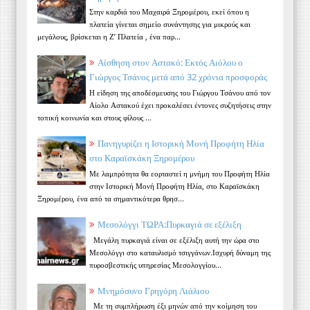
Στην καρδιά του Μαχαιρά Ξηρομέρου, εκεί όπου η
πλατεία γίνεται σημείο συνάντησης για μικρούς και
μεγάλους, βρίσκεται η Ζ’ Πλατεία , ένα παρ...
Αίσθηση στον Αστακό: Εκτός Αιόλου ο
Γιώργος Τσάνος μετά από 32 χρόνια προσφοράς
Η είδηση της αποδέσμευσης του Γιώργου Τσάνου από τον
Αίολο Αστακού έχει προκαλέσει έντονες συζητήσεις στην
τοπική κοινωνία και στους φίλους ...
Πανηγυρίζει η Ιστορική Μονή Προφήτη Ηλία
στο Καραϊσκάκη Ξηρομέρου
Με λαμπρότητα θα εορταστεί η μνήμη του Προφήτη Ηλία
στην Ιστορική Μονή Προφήτη Ηλία, στο Καραϊσκάκη
Ξηρομέρου, ένα από τα σημαντικότερα θρησ...
Μεσολόγγι ΤΩΡΑ:Πυρκαγιά σε εξέλιξη
Μεγάλη πυρκαγιά είναι σε εξέλιξη αυτή την ώρα στο
Μεσολόγγι στο καταυλισμό τσιγγάνων.Ισχυρή δύναμη της
πυροσβεστικής υπηρεσίας Μεσολογγίου...
Μνημόσυνο Γρηγόρη Λιάλιου
Με τη συμπλήρωση έξι μηνών από την κοίμηση του