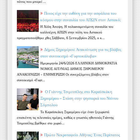
πόνος που μπορεί ...
Ποιος είχε την ευθύνη για την ασφάλεια του
κόσμου στην συναυλία του ΑΠΩΝ στον Αστακό;
Η Άλλη Άποψη. Η πολυαναμενόμενη συναυλία του
καλλιτέχνη ΑΠΩΝ στην πόλη του Αστακού
πραγματοποιήθηκε χθες Σάββατο, 6 Σεπτεμβρίου 2025, ο κ...
Δήμος Ξηρομέρου: Ανακοίνωση για τις βλάβες
στον συνοικισμό «Γυφτοκάλυβα»
Ημερομηνία 24/6/2026 ΕΛΛΗΝΙΚΗ ΔΗΜΟΚΡΑΤΙΑ
ΝΟΜΟΣ ΑΙΤ/ΝΙΑΣ ΔΗΜΟΣ ΞΗΡΟΜΕΡΟΥ
ΑΝΑΚΟΙΝΩΣΗ – ΕΝΗΜΕΡΩΣΗ Οι συνεχιζόμενες βλάβες στον
συνοικισμό «Γυφτ...
Ο Γιάννης Τσιμιτσέλης στο Καραϊσκάκη
Ξηρομέρου – Στάση στην ψησταριά του Ντίνου
Σόμπολου
Το Καραϊσκάκη Ξηρομέρου είχε έναν ξεχωριστό
επισκέπτη τις τελευταίες ημέρες, καθώς ο γνωστός ηθοποιός Γιάννης
Τσιμιτσέλης βρέθηκε στο χωριό...
Πρώτο Νεκροταφείο Αθήνας: Ένας Περίπατος