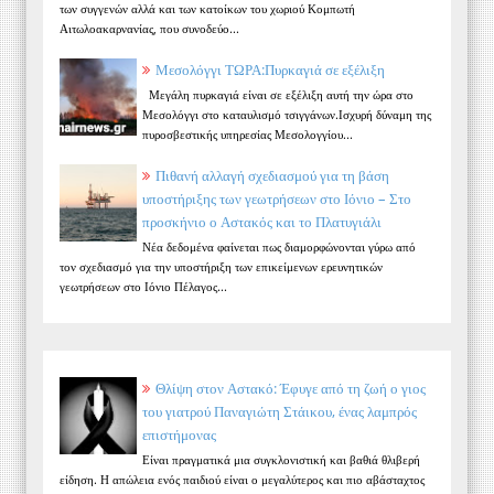
των συγγενών αλλά και των κατοίκων του χωριού Κομπωτή
Αιτωλοακαρνανίας, που συνοδεύο...
Μεσολόγγι ΤΩΡΑ:Πυρκαγιά σε εξέλιξη
Μεγάλη πυρκαγιά είναι σε εξέλιξη αυτή την ώρα στο
Μεσολόγγι στο καταυλισμό τσιγγάνων.Ισχυρή δύναμη της
πυροσβεστικής υπηρεσίας Μεσολογγίου...
Πιθανή αλλαγή σχεδιασμού για τη βάση
υποστήριξης των γεωτρήσεων στο Ιόνιο – Στο
προσκήνιο ο Αστακός και το Πλατυγιάλι
Νέα δεδομένα φαίνεται πως διαμορφώνονται γύρω από
τον σχεδιασμό για την υποστήριξη των επικείμενων ερευνητικών
γεωτρήσεων στο Ιόνιο Πέλαγος...
Θλίψη στον Αστακό: Έφυγε από τη ζωή ο γιος
του γιατρού Παναγιώτη Στάικου, ένας λαμπρός
επιστήμονας
Είναι πραγματικά μια συγκλονιστική και βαθιά θλιβερή
είδηση. Η απώλεια ενός παιδιού είναι ο μεγαλύτερος και πιο αβάσταχτος