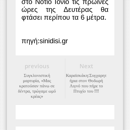
στο Νότιο Ιόνιο τις πρωινές
ώρες της Δευτέρας θα
φτάσει περίπου τα 6 μέτρα.
πηγή:sinidisi.gr
previous
Next
Συγκλονιστική
Καραϊσκάκη:Συγχαρητ
μαρτυρία, «Μας
ήρια στον Θοδωρή
κρατούσαν πάνω σε
Λιγνό που πήρε το
δέντρα, τρώγαμε ωμό
Πτυχίο του !!!!
κρέας»