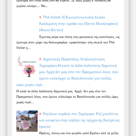
εμπειρία δεν είναι αυτή που θα έπρεπε. Σε λίγες μέρες ο Αστακός θα
γεμίσει κόσμο.... Θα...
The Voice: Η Κωνωπινιώτισσα Ιουλία
Καλλιμάνη στην ομάδα του Πάνου Μουζουράκη!
(Φωτό-Βίντεο)
Έχοντας αέρα και πίστη στις φωνητικές της ικανότητες -ως
έμπειρη στον χώρο της δισκογραφίας- εμφανίστηκε στη σκηνή του The
Voice η...
Δημοτικής Παράταξης Αναζωογόνηση
Ξηρομέρου:Η κατά τα άλλα λαλίστατη Δημοτική
μας Αρχή δεν μας είπε τον Πραγματικό λόγο, που
έμεινε ολόκληρο το Βασιλόπουλο για πολλές
ώρες χωρίς νερό .
Η κατά τα άλλα λαλίστατη Δημοτική μας Αρχή δεν μας είπε τον
Πραγματικό λόγο, που έμεινε ολόκληρο το Βασιλόπουλο για πολλές ώρες
χωρίς νερό...
Ραγίζουν καρδιές στο Ξηρόμερο: Ροζ μπαλόνια
και κουφέτα στην κηδεία της τρίχρονης Κατερίνας
(φωτο)
Θρήνος, πόνος και ένα μεγάλο γιατί βγαίνει από τα χείλη