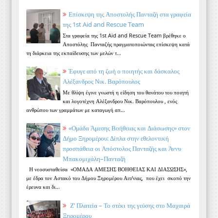
Επίσκεψη της Αποστολής Πανταζή στα γραφεία
της 1st Aid and Rescue Team
Στα γραφεία της 1st Aid and Rescue Team βρέθηκε ο
Αποστόλης Πανταζής πραγματοποιώντας επίσκεψη κατά
τη διάρκεια της εκπαίδευσης των μελών τ...
Έφυγε από τη ζωή ο ποιητής και δάσκαλος
Αλέξανδρος Νικ. Βαρόπουλος
Με θλίψη έγινε γνωστή η είδηση του θανάτου του ποιητή
και λογοτέχνη Αλέξανδρου Νικ. Βαρόπουλου , ενός
ανθρώπου των γραμμάτων με καταγωγή απ...
«Ομάδα Άμεσης Βοήθειας και Διάσωσης» στον
Δήμο Ξηρομέρου: Δίπλα στην εθελοντική
προσπάθεια οι Απόστολος Πανταζής και Άννυ
Μπακομιχάλη–Πανταζή
Η νεοσυσταθείσα «ΟΜΑΔΑ ΑΜΕΣΗΣ ΒΟΗΘΕΙΑΣ ΚΑΙ ΔΙΑΣΩΣΗΣ»,
με έδρα τον Αστακό του Δήμου Ξηρομέρου Αιτ/νιας, που έχει σκοπό την
έρευνα και δι...
Ζ’ Πλατεία – Το στέκι της γεύσης στο Μαχαιρά
Ξηρομέρου