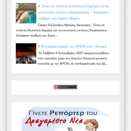
Τέλος σε πολυετή δικαστική διαμάχη για τις
κοινοτικές εκτάσεις Καραϊσκάκη – Απόφαση –
σταθμός του Αρείου Πάγου
Γράφει:Αλέξανδρος Φραίμης Δικηγόρος Τέλος σε
πολυετή δικαστική διαμάχη για τις κοινοτικές εκτάσεις Καραϊσκάκη –
Απόφαση–σταθμός του Αρείο...
Η νεολαία τίμησε τον APON στον Αστακό
Το Σάββατο 6 Σεπτεμβρίου 2025 πραγματοποιήθηκε
στον προαύλιο χώρο του Λυκείου Αστακού μουσική
συναυλία με τον APON, σε συνδιοργάνωση του Δή...