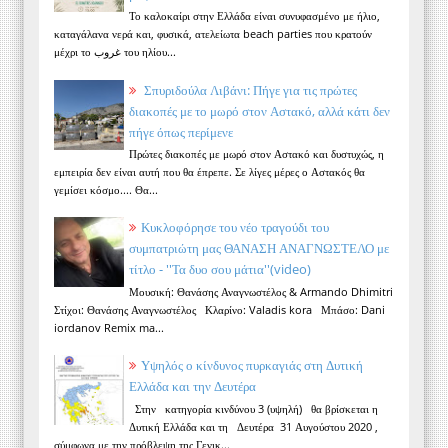
Το καλοκαίρι στην Ελλάδα είναι συνυφασμένο με ήλιο,
καταγάλανα νερά και, φυσικά, ατελείωτα beach parties που κρατούν
μέχρι το غروب του ηλίου...
Σπυριδούλα Λιβάνι: Πήγε για τις πρώτες
διακοπές με το μωρό στον Αστακό, αλλά κάτι δεν
πήγε όπως περίμενε
Πρώτες διακοπές με μωρό στον Αστακό και δυστυχώς, η
εμπειρία δεν είναι αυτή που θα έπρεπε. Σε λίγες μέρες ο Αστακός θα
γεμίσει κόσμο.... Θα...
Κυκλοφόρησε του νέο τραγούδι του
συμπατριώτη μας ΘΑΝΑΣΗ ΑΝΑΓΝΩΣΤΕΛΟ με
τίτλο - ''Τα δυο σου μάτια''(video)
Μουσική: Θανάσης Αναγνωστέλος & Armando Dhimitri
Στίχοι: Θανάσης Αναγνωστέλος Κλαρίνο: Valadis kora Μπάσο: Dani
iordanov Remix ma...
Υψηλός ο κίνδυνος πυρκαγιάς στη Δυτική
Ελλάδα και την Δευτέρα
Στην κατηγορία κινδύνου 3 (υψηλή) θα βρίσκεται η
Δυτική Ελλάδα και τη Δευτέρα 31 Αυγούστου 2020 ,
σύμφωνα με την πρόβλεψη της Γενικ...