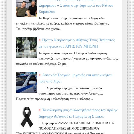
Ξηρομέρου – Στάση στην ψησταριά του Ντίνου
Σόμπολου
Το Καραϊσκάκη Ξηρομέρου είχε έναν ξεχωριστό
επισκέπτη τις τελευταίες ημέρες, καθώς ο γνωστός ηθοποιός Γιάννης
Τσιμιτσέλης βρέθηκε στο χωριό...
Πρώτο Νεκροταφείο Αθήνας: Ένας Περίπατος
με τον φακό του ΧΡΗΣΤΟΥ ΜΠΟΝΗ
Το άγαλμα στον τάφο του Θόδωρου Κολοκοτρώνη,
απεικονίζει τον αγωνιστή ντυμένο με την φουστανέλα του,
πάνοπλο να κάθεται αγέρωχα. Σε μα...
Αστακός:Τροχαίο μηχανής και αυτοκινήτου
πριν από λίγο .
Σημειώθηκε τροχαίο περιστατικό μεταξύ
αυτοκινήτου και μηχανής τώρα στον Αστακο....
Παρατηρείται προσωρινή καθυστέρηση στην κυκλοφορ...
Τα ειλικρινή μας συλλυπητήρια προς τον πρώην
Δήμαρχο Αστακού κ. Παναγιώτη Στάικο.
Ημερομηνία 26/6/2026 ΕΛΛΗΝΙΚΗ ΔΗΜΟΚΡΑΤΙΑ
ΝΟΜΟΣ ΑΙΤ/ΝΙΑΣ ΔΗΜΟΣ ΞΗΡΟΜΕΡΟΥ
ΣΥΛΛΥΠΗΤΗΡΙΑ ΑΝΑΚΟΙΝΩΣΗ Η Δημοτική Αρχή Ξηρομέρου