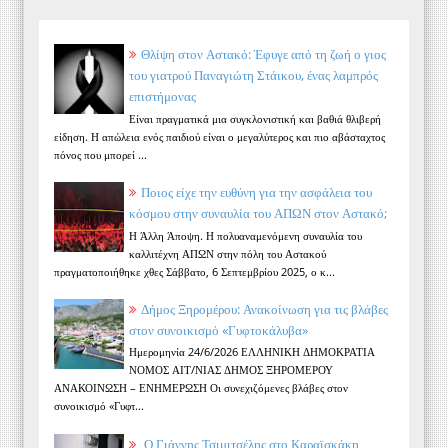
Θλίψη στον Αστακό: Έφυγε από τη ζωή ο γιος
του γιατρού Παναγιώτη Στάικου, ένας λαμπρός
επιστήμονας
Είναι πραγματικά μια συγκλονιστική και βαθιά θλιβερή
είδηση. Η απώλεια ενός παιδιού είναι ο μεγαλύτερος και πιο αβάσταχτος
πόνος που μπορεί ...
Ποιος είχε την ευθύνη για την ασφάλεια του
κόσμου στην συναυλία του ΑΠΩΝ στον Αστακό;
Η Άλλη Άποψη. Η πολυαναμενόμενη συναυλία του
καλλιτέχνη ΑΠΩΝ στην πόλη του Αστακού
πραγματοποιήθηκε χθες Σάββατο, 6 Σεπτεμβρίου 2025, ο κ...
Δήμος Ξηρομέρου: Ανακοίνωση για τις βλάβες
στον συνοικισμό «Γυφτοκάλυβα»
Ημερομηνία 24/6/2026 ΕΛΛΗΝΙΚΗ ΔΗΜΟΚΡΑΤΙΑ
ΝΟΜΟΣ ΑΙΤ/ΝΙΑΣ ΔΗΜΟΣ ΞΗΡΟΜΕΡΟΥ
ΑΝΑΚΟΙΝΩΣΗ – ΕΝΗΜΕΡΩΣΗ Οι συνεχιζόμενες βλάβες στον
συνοικισμό «Γυφτ...
Ο Γιάννης Τσιμιτσέλης στο Καραϊσκάκη