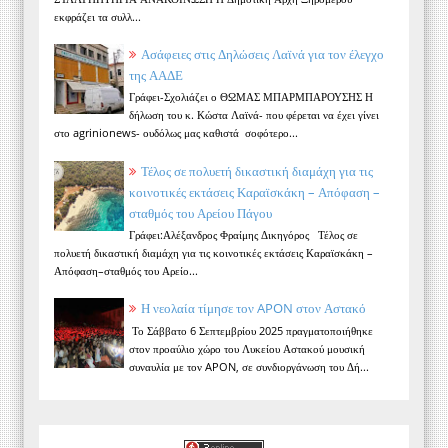
εκφράζει τα συλλ...
Ασάφειες στις Δηλώσεις Λαϊνά για τον έλεγχο
της ΑΑΔΕ
Γράφει-Σχολιάζει ο ΘΩΜΑΣ ΜΠΑΡΜΠΑΡΟΥΣΗΣ Η
δήλωση του κ. Κώστα Λαϊνά- που φέρεται να έχει γίνει
στο agrinionews- ουδόλως μας καθιστά σοφότερο...
Τέλος σε πολυετή δικαστική διαμάχη για τις
κοινοτικές εκτάσεις Καραϊσκάκη – Απόφαση –
σταθμός του Αρείου Πάγου
Γράφει:Αλέξανδρος Φραίμης Δικηγόρος Τέλος σε
πολυετή δικαστική διαμάχη για τις κοινοτικές εκτάσεις Καραϊσκάκη –
Απόφαση–σταθμός του Αρείο...
Η νεολαία τίμησε τον APON στον Αστακό
Το Σάββατο 6 Σεπτεμβρίου 2025 πραγματοποιήθηκε
στον προαύλιο χώρο του Λυκείου Αστακού μουσική
συναυλία με τον APON, σε συνδιοργάνωση του Δή...