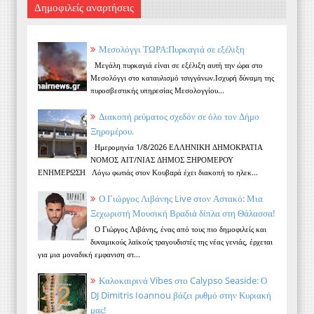
Δημοφιλείς αναρτήσεις
Μεσολόγγι ΤΩΡΑ:Πυρκαγιά σε εξέλιξη
Μεγάλη πυρκαγιά είναι σε εξέλιξη αυτή την ώρα στο
Μεσολόγγι στο καταυλισμό τσιγγάνων.Ισχυρή δύναμη της
πυροσβεστικής υπηρεσίας Μεσολογγίου...
Διακοπή ρεύματος σχεδόν σε όλο τον Δήμο
Ξηρομέρου.
Ημερομηνία 1/8/2026 ΕΛΛΗΝΙΚΗ ΔΗΜΟΚΡΑΤΙΑ
ΝΟΜΟΣ ΑΙΤ/ΝΙΑΣ ΔΗΜΟΣ ΞΗΡΟΜΕΡΟΥ
ΕΝΗΜΕΡΩΣΗ Λόγω φωτιάς στον Κουβαρά έχει διακοπή το ηλεκ...
Ο Γιώργος Λιβάνης Live στον Αστακό: Μια
Ξεχωριστή Μουσική Βραδιά δίπλα στη Θάλασσα!
Ο Γιώργος Λιβάνης, ένας από τους πιο δημοφιλείς και
δυναμικούς λαϊκούς τραγουδιστές της νέας γενιάς, έρχεται
για μια μοναδική εμφανιση στ...
Καλοκαιρινά Vibes στο Calypso Seaside: Ο
DJ Dimitris Ioannou βάζει ρυθμό στην Κυριακή
μας!