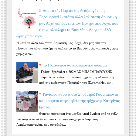
Δημοτικής Παράταξης Αναζωογόνηση
Ξηρομέρου:Η κατά τα άλλα λαλίστατη Δημοτική
μας Αρχή δεν μας είπε τον Πραγματικό λόγο, που
έμεινε ολόκληρο το Βασιλόπουλο για πολλές
ώρες χωρίς νερό .
Η κατά τα άλλα λαλίστατη Δημοτική μας Αρχή δεν μας είπε τον
Πραγματικό λόγο, που έμεινε ολόκληρο το Βασιλόπουλο για πολλές ώρες
χωρίς νερό...
Το Πλατυγιάλι ως προεκλογικό δόλωμα
Γράφει-Σχολιάζει ο ΘΩΜΑΣ ΜΠΑΡΜΠΑΡΟΥΣΗΣ
Έθιμο έγινε πλέον, τα τελευταία χρόνια, η αξιοποίηση
από την κυβερνώσα Παράταξη του Πλατυγιαλίου ως...
Ραγίζουν καρδιές στο Ξηρόμερο: Ροζ μπαλόνια
και κουφέτα στην κηδεία της τρίχρονης Κατερίνας
(φωτο)
Θρήνος, πόνος και ένα μεγάλο γιατί βγαίνει από τα χείλη
των συγγενών αλλά και των κατοίκων του χωριού Κομπωτή
Αιτωλοακαρνανίας, που συνοδεύο...