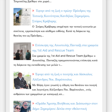
Τσιμιτσέλης βρέθηκε στο χωριό...
Έφυγε από τη ζωή ο πρώην Πρόεδρος της
Τοπικής Κοινότητας Κανδήλας Ξηρομέρου,
Σπύρος Κράβαρης
Ο Σπύρος Κράβαρης υπηρέτησε την τοπική κοινωνία με
συνέπεια, εργατικότητα και αίσθημα ευθύνης. Κατά τη διάρκεια της
θητείας του ως Πρόεδρος...
Επίσκεψη της Αποστολής Πανταζή στα γραφεία
της 1st Aid and Rescue Team
Στα γραφεία της 1st Aid and Rescue Team βρέθηκε ο
Αποστόλης Πανταζής πραγματοποιώντας επίσκεψη κατά
τη διάρκεια της εκπαίδευσης των μελών τ...
Έφυγε από τη ζωή ο ποιητής και δάσκαλος
Αλέξανδρος Νικ. Βαρόπουλος
Με θλίψη έγινε γνωστή η είδηση του θανάτου του ποιητή
και λογοτέχνη Αλέξανδρου Νικ. Βαρόπουλου , ενός
ανθρώπου των γραμμάτων με καταγωγή απ...
«Ομάδα Άμεσης Βοήθειας και Διάσωσης» στον
Δήμο Ξηρομέρου: Δίπλα στην εθελοντική