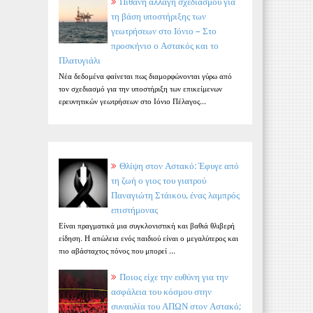
Πιθανή αλλαγή σχεδιασμού για
τη βάση υποστήριξης των
γεωτρήσεων στο Ιόνιο – Στο
προσκήνιο ο Αστακός και το
Πλατυγιάλι
Νέα δεδομένα φαίνεται πως διαμορφώνονται γύρω από
τον σχεδιασμό για την υποστήριξη των επικείμενων
ερευνητικών γεωτρήσεων στο Ιόνιο Πέλαγος...
Θλίψη στον Αστακό: Έφυγε από
τη ζωή ο γιος του γιατρού
Παναγιώτη Στάικου, ένας λαμπρός
επιστήμονας
Είναι πραγματικά μια συγκλονιστική και βαθιά θλιβερή
είδηση. Η απώλεια ενός παιδιού είναι ο μεγαλύτερος και
πιο αβάσταχτος πόνος που μπορεί ...
Ποιος είχε την ευθύνη για την
ασφάλεια του κόσμου στην
συναυλία του ΑΠΩΝ στον Αστακό;