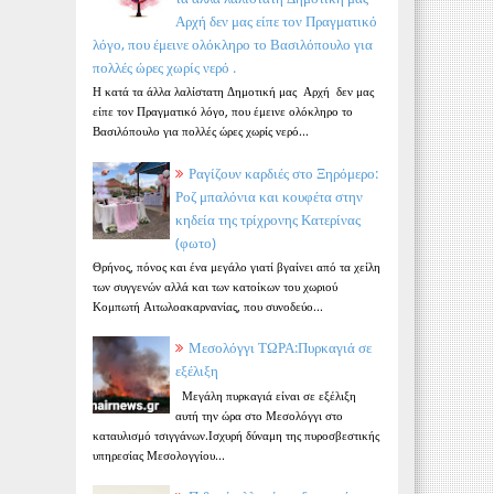
Αρχή δεν μας είπε τον Πραγματικό
λόγο, που έμεινε ολόκληρο το Βασιλόπουλο για
πολλές ώρες χωρίς νερό .
Η κατά τα άλλα λαλίστατη Δημοτική μας Αρχή δεν μας
είπε τον Πραγματικό λόγο, που έμεινε ολόκληρο το
Βασιλόπουλο για πολλές ώρες χωρίς νερό...
Ραγίζουν καρδιές στο Ξηρόμερο:
Ροζ μπαλόνια και κουφέτα στην
κηδεία της τρίχρονης Κατερίνας
(φωτο)
Θρήνος, πόνος και ένα μεγάλο γιατί βγαίνει από τα χείλη
των συγγενών αλλά και των κατοίκων του χωριού
Κομπωτή Αιτωλοακαρνανίας, που συνοδεύο...
Μεσολόγγι ΤΩΡΑ:Πυρκαγιά σε
εξέλιξη
Μεγάλη πυρκαγιά είναι σε εξέλιξη
αυτή την ώρα στο Μεσολόγγι στο
καταυλισμό τσιγγάνων.Ισχυρή δύναμη της πυροσβεστικής
υπηρεσίας Μεσολογγίου...