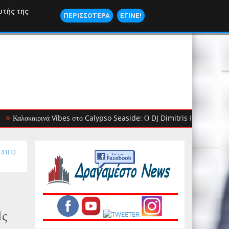
ΝΑΥΤΙΛΙΑ
υτής της
ΠΕΡΙΣΣΟΤΕΡΑ
ΕΓΙΝΕ!
οκαιρινά Vibes στο Calypso Seaside: Ο DJ Dimitris Ioannou βάζει ρυθμό
ας ΛΊΓΟ
Ης