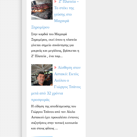
Ζ’ Πλατεία –
Το στέκι της
γεύσης στο
Μαχαιρά
Ξηρομέρου
Στην καρδιά του Μαχαιρά
Ξηρομέρου, εκεί όπου η πλατεία
γίνεται σημείο συνάντησης για
μικρούς και μεγάλους, βρίσκεται η
Ζ’ Πλατεία , ένα παρ...
Αίσθηση στον
Αστακό: Εκτός
Αιόλου ο
Γιώργος Τσάνος
μετά από 32 χρόνια
προσφοράς
Η είδηση της αποδέσμευσης του
Γιώργου Τσάνου από τον Αίολο
Αστακού έχει προκαλέσει έντονες
συζητήσεις στην τοπική κοινωνία
και στους φίλους ...