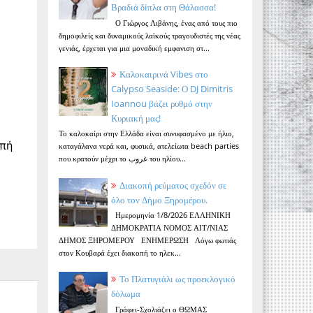
Βραδιά δίπλα στη Θάλασσα!
Ο Γιώργος Λιβάνης, ένας από τους πιο
δημοφιλείς και δυναμικούς λαϊκούς τραγουδιστές της νέας
γενιάς, έρχεται για μια μοναδική εμφανιση στ...
Καλοκαιρινά Vibes στο
Calypso Seaside: Ο DJ Dimitris
Ioannou βάζει ρυθμό στην
Κυριακή μας!
Το καλοκαίρι στην Ελλάδα είναι συνυφασμένο με ήλιο,
οπή
καταγάλανα νερά και, φυσικά, ατελείωτα beach parties
που κρατούν μέχρι το غروب του ηλίου...
Διακοπή ρεύματος σχεδόν σε
όλο τον Δήμο Ξηρομέρου.
Ημερομηνία 1/8/2026 ΕΛΛΗΝΙΚΗ
ΔΗΜΟΚΡΑΤΙΑ ΝΟΜΟΣ ΑΙΤ/ΝΙΑΣ
ΔΗΜΟΣ ΞΗΡΟΜΕΡΟΥ ΕΝΗΜΕΡΩΣΗ Λόγω φωτιάς
στον Κουβαρά έχει διακοπή το ηλεκ...
Το Πλατυγιάλι ως προεκλογικό
δόλωμα
Γράφει-Σχολιάζει ο ΘΩΜΑΣ