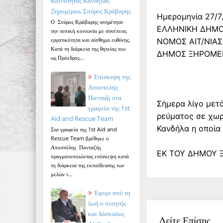
Κοινότητας Κανδήλας
Ξηρομέρου, Σπύρος Κράβαρης
Ημερομηνία 27/7
Ο Σπύρος Κράβαρης υπηρέτησε
ΕΛΛΗΝΙΚΗ ΔΗΜΟ
την τοπική κοινωνία με συνέπεια,
εργατικότητα και αίσθημα ευθύνης.
ΝΟΜΟΣ ΑΙΤ/ΝΙΑΣ
Κατά τη διάρκεια της θητείας του
ΔΗΜΟΣ ΞΗΡΟΜΕ
ως Πρόεδρος...
Επίσκεψη της
Αποστολής
Πανταζή στα
Σήμερα λίγο μετ
γραφεία της 1st
ρεύματος σε χωρ
Aid and Rescue Team
Κανδήλα η οποία
Στα γραφεία της 1st Aid and
Rescue Team βρέθηκε ο
Αποστόλης Πανταζής
ΕΚ ΤΟΥ ΔΗΜΟΥ
πραγματοποιώντας επίσκεψη κατά
τη διάρκεια της εκπαίδευσης των
μελών τ...
Έφυγε από τη
ζωή ο ποιητής
και δάσκαλος
Δείτε Επίσης