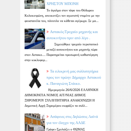
ΧΡΗΣΤΟΥ ΜΠΟΝΗ
Το άγαλμα στον τάφο του Θόδωρου
Κολοκοτρώνη, απεικονίζει τον αγωνιστή ντυμένο με την
φουστανέλα του, πάνοπλο να κάθεται αγέρωχα. Σε μα...
Αστακός:Τροχαίο μηχανής και
αυτοκινήτου πριν από λίγο .
Σημειώθηκε τροχαίο περιστατικό
μεταξύ αυτοκινήτου και μηχανής τώρα
στον Αστακο.... Παρατηρείται προσωρινή καθυστέρηση
στην κυκλοφορ...
Τα ειλικρινή μας συλλυπητήρια
προς τον πρώην Δήμαρχο Αστακού
κ. Παναγιώτη Στάικο.
Ημερομηνία 26/6/2026 ΕΛΛΗΝΙΚΗ
ΔΗΜΟΚΡΑΤΙΑ ΝΟΜΟΣ ΑΙΤ/ΝΙΑΣ ΔΗΜΟΣ
ΞΗΡΟΜΕΡΟΥ ΣΥΛΛΥΠΗΤΗΡΙΑ ΑΝΑΚΟΙΝΩΣΗ Η
Δημοτική Αρχή Ξηρομέρου εκφράζει τα συλλ...
Ασάφειες στις Δηλώσεις Λαϊνά
για τον έλεγχο της ΑΑΔΕ
Γράφει-Σχολιάζει ο ΘΩΜΑΣ