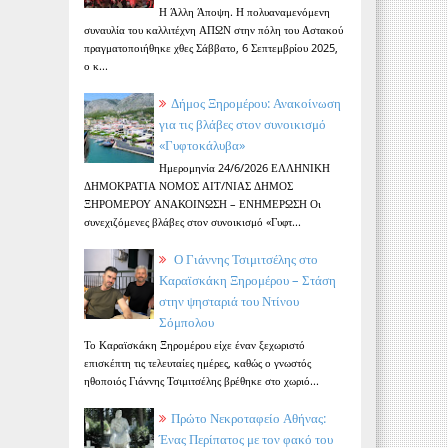
Η Άλλη Άποψη. Η πολυαναμενόμενη
συναυλία του καλλιτέχνη ΑΠΩΝ στην πόλη του Αστακού
πραγματοποιήθηκε χθες Σάββατο, 6 Σεπτεμβρίου 2025,
ο κ...
Δήμος Ξηρομέρου: Ανακοίνωση
για τις βλάβες στον συνοικισμό
«Γυφτοκάλυβα»
Ημερομηνία 24/6/2026 ΕΛΛΗΝΙΚΗ
ΔΗΜΟΚΡΑΤΙΑ ΝΟΜΟΣ ΑΙΤ/ΝΙΑΣ ΔΗΜΟΣ
ΞΗΡΟΜΕΡΟΥ ΑΝΑΚΟΙΝΩΣΗ – ΕΝΗΜΕΡΩΣΗ Οι
συνεχιζόμενες βλάβες στον συνοικισμό «Γυφτ...
Ο Γιάννης Τσιμιτσέλης στο
Καραϊσκάκη Ξηρομέρου – Στάση
στην ψησταριά του Ντίνου
Σόμπολου
Το Καραϊσκάκη Ξηρομέρου είχε έναν ξεχωριστό
επισκέπτη τις τελευταίες ημέρες, καθώς ο γνωστός
ηθοποιός Γιάννης Τσιμιτσέλης βρέθηκε στο χωριό...
Πρώτο Νεκροταφείο Αθήνας:
Ένας Περίπατος με τον φακό του