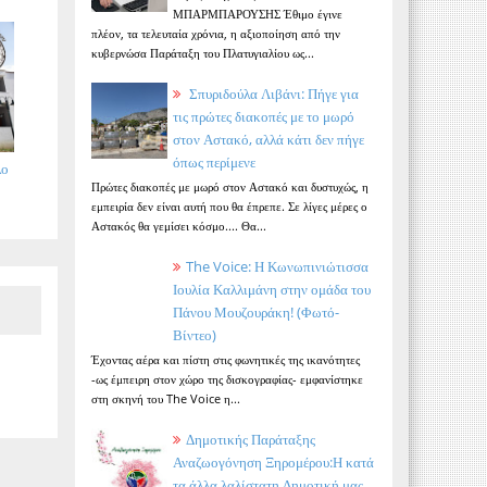
ΜΠΑΡΜΠΑΡΟΥΣΗΣ Έθιμο έγινε
πλέον, τα τελευταία χρόνια, η αξιοποίηση από την
κυβερνώσα Παράταξη του Πλατυγιαλίου ως...
Σπυριδούλα Λιβάνι: Πήγε για
τις πρώτες διακοπές με το μωρό
στον Αστακό, αλλά κάτι δεν πήγε
όπως περίμενε
λο
Πρώτες διακοπές με μωρό στον Αστακό και δυστυχώς, η
εμπειρία δεν είναι αυτή που θα έπρεπε. Σε λίγες μέρες ο
Αστακός θα γεμίσει κόσμο.... Θα...
The Voice: Η Κωνωπινιώτισσα
Ιουλία Καλλιμάνη στην ομάδα του
Πάνου Μουζουράκη! (Φωτό-
Βίντεο)
Έχοντας αέρα και πίστη στις φωνητικές της ικανότητες
-ως έμπειρη στον χώρο της δισκογραφίας- εμφανίστηκε
στη σκηνή του The Voice η...
Δημοτικής Παράταξης
Αναζωογόνηση Ξηρομέρου:Η κατά
τα άλλα λαλίστατη Δημοτική μας