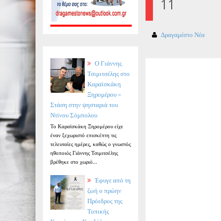
11
Δραγαμέστο Νέα
Ο Γιάννης
Τσιμιτσέλης στο
Καραϊσκάκη
Ξηρομέρου –
Στάση στην ψησταριά του
Ντίνου Σόμπολου
Το Καραϊσκάκη Ξηρομέρου είχε
έναν ξεχωριστό επισκέπτη τις
τελευταίες ημέρες, καθώς ο γνωστός
ηθοποιός Γιάννης Τσιμιτσέλης
βρέθηκε στο χωριό...
Έφυγε από τη
ζωή ο πρώην
Πρόεδρος της
Τοπικής