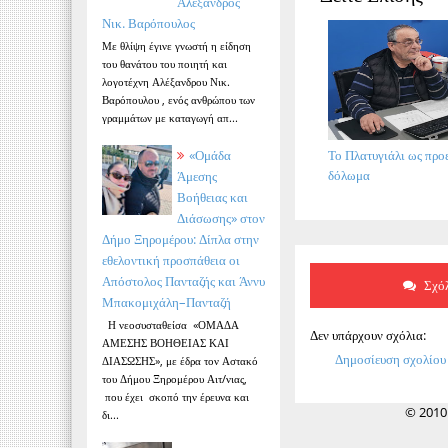
Αλέξανδρος
Νικ. Βαρόπουλος
Με θλίψη έγινε γνωστή η είδηση
του θανάτου του ποιητή και
λογοτέχνη Αλέξανδρου Νικ.
Βαρόπουλου , ενός ανθρώπου των
γραμμάτων με καταγωγή απ...
Το Πλατυγιάλι ως προ
«Ομάδα
δόλωμα
Άμεσης
Βοήθειας και
Διάσωσης» στον
Δήμο Ξηρομέρου: Δίπλα στην
εθελοντική προσπάθεια οι
Απόστολος Πανταζής και Άννυ
Σχόλ
Μπακομιχάλη–Πανταζή
Η νεοσυσταθείσα «ΟΜΑΔΑ
Δεν υπάρχουν σχόλια:
ΑΜΕΣΗΣ ΒΟΗΘΕΙΑΣ ΚΑΙ
Δημοσίευση σχολίου
ΔΙΑΣΩΣΗΣ», με έδρα τον Αστακό
του Δήμου Ξηρομέρου Αιτ/νιας,
που έχει σκοπό την έρευνα και
© 2010
δι...