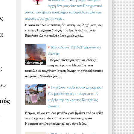
Αρχή δεν μας είπε τον Πραγματικό
λόγο, που έμεινε ολόκληρο το Βασιλόπουλο για
ς
πολλές ώρες χωρίς νερό .
Η κατά τα άλλα λαλίστατη Δημοτική μας Αρχή δεν μας
είπε τον Πραγματικό λόγο, που έμεινε ολόκληρο το
α
Βασιλόπουλο για πολλές ώρες χωρίς νερό...
Μεσολόγγι ΤΩΡΑ:Πυρκαγιά σε
εξέλιξη
Μεγάλη πυρκαγιά είναι σε εξέλιξη
αυτή την ώρα στο Μεσολόγγι στο
ς
καταυλισμό τσιγγάνων.Ισχυρή δύναμη της πυροσβεστικής
υπηρεσίας Μεσολογγίου...
ου
Ραγίζουν καρδιές στο Ξηρόμερο:
Ροζ μπαλόνια και κουφέτα στην
κηδεία της τρίχρονης Κατερίνας
μούς
(φωτο)
Θρήνος, πόνος και ένα μεγάλο γιατί βγαίνει από τα χείλη
α
των συγγενών αλλά και των κατοίκων του χωριού
Κομπωτή Αιτωλοακαρνανίας, που συνοδεύο...