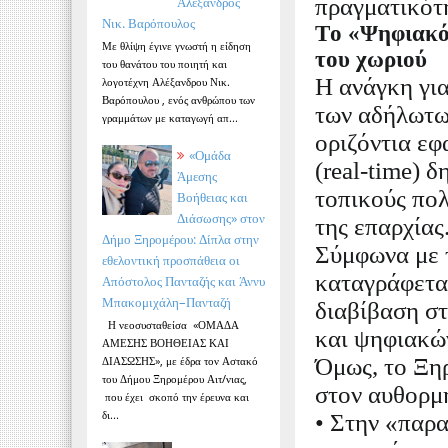
πραγματικότ
Αλέξανδρος
Νικ. Βαρόπουλος
Το «Ψηφιακό
Με θλίψη έγινε γνωστή η είδηση
του χωριού
του θανάτου του ποιητή και
Η ανάγκη γι
λογοτέχνη Αλέξανδρου Νικ.
Βαρόπουλου , ενός ανθρώπου των
των αδήλωτω
γραμμάτων με καταγωγή απ...
οριζόντια ε
«Ομάδα
(real-time) 
Άμεσης
τοπικούς πολ
Βοήθειας και
Διάσωσης» στον
της επαρχίας
Δήμο Ξηρομέρου: Δίπλα στην
Σύμφωνα με τ
εθελοντική προσπάθεια οι
καταγράφεται
Απόστολος Πανταζής και Άννυ
Μπακομιχάλη–Πανταζή
διαβίβαση σ
Η νεοσυσταθείσα «ΟΜΑΔΑ
και ψηφιακώ
ΑΜΕΣΗΣ ΒΟΗΘΕΙΑΣ ΚΑΙ
ΔΙΑΣΩΣΗΣ», με έδρα τον Αστακό
Όμως, το Ξηρ
του Δήμου Ξηρομέρου Αιτ/νιας,
στον αυθορμ
που έχει σκοπό την έρευνα και
δι...
• Στην «παρα