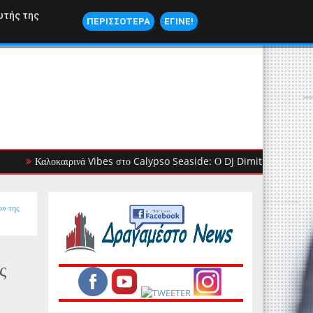
ΝΑΥΤΙΛΙΑ
υτής της
ΠΕΡΙΣΣΟΤΕΡΑ
ΕΓΙΝΕ!
Καλοκαιρινά Vibes στο Calypso Seaside: Ο DJ Dimitris Ioannou βάζει ρ
ο» της
ς