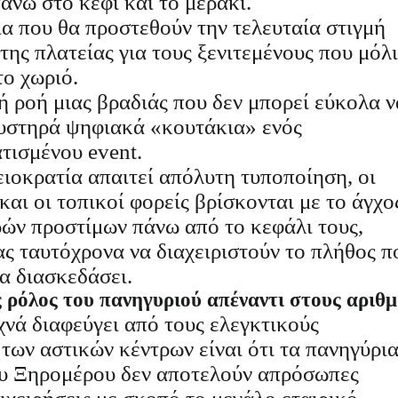
πάνω στο κέφι και το μεράκι.
ια που θα προστεθούν την τελευταία στιγμή
της πλατείας για τους ξενιτεμένους που μόλι
το χωριό.
ή ροή μιας βραδιάς που δεν μπορεί εύκολα ν
αυστηρά ψηφιακά «κουτάκια» ενός
τισμένου event.
ιοκρατία απαιτεί απόλυτη τυποποίηση, οι
και οι τοπικοί φορείς βρίσκονται με το άγχο
ών προστίμων πάνω από το κεφάλι τους,
ς ταυτόχρονα να διαχειριστούν το πλήθος π
να διασκεδάσει.
 ρόλος του πανηγυριού απέναντι στους αριθ
νά διαφεύγει από τους ελεγκτικούς
των αστικών κέντρων είναι ότι τα πανηγύρι
ου Ξηρομέρου δεν αποτελούν απρόσωπες