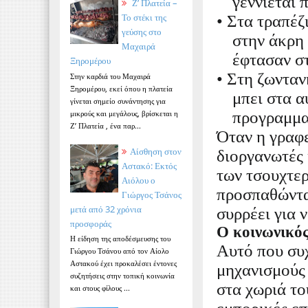
γεννιέται 
Ζ’ Πλατεία –
Το στέκι της
• Στα τραπέζ
γεύσης στο
στην άκρη 
Μαχαιρά
έφτασαν σ
Ξηρομέρου
• Στη ζωνταν
Στην καρδιά του Μαχαιρά
Ξηρομέρου, εκεί όπου η πλατεία
μπει στα 
γίνεται σημείο συνάντησης για
μικρούς και μεγάλους, βρίσκεται η
προγραμμα
Ζ’ Πλατεία , ένα παρ...
Όταν η γραφε
Αίσθηση στον
διοργανωτές 
Αστακό: Εκτός
των τσουχτερ
Αιόλου ο
προσπαθώντα
Γιώργος Τσάνος
μετά από 32 χρόνια
συρρέει για 
προσφοράς
Ο κοινωνικός
Η είδηση της αποδέσμευσης του
Αυτό που συχ
Γιώργου Τσάνου από τον Αίολο
Αστακού έχει προκαλέσει έντονες
μηχανισμούς 
συζητήσεις στην τοπική κοινωνία
στα χωριά τ
και στους φίλους ...