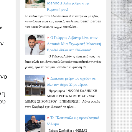
Ioannou βάζει ρυθμό στην
Κυριακή μας!
Το καλοκαίρι στην Ελλάδα είναι συνυφασμένο με ήλιο,
καταγάλανα νερά και, φυσικά, ατελείωτα beach parties
ν
που κρατούν μέχρι το غروب του ηλίου...
Ο Γιώργος Λιβάνης Live στον
ων
Αστακό: Μια Ξεχωριστή Μουσική
Βραδιά δίπλα στη Θάλασσα!
Ο Γιώργος Λιβάνης, ένας από τους πιο
δημοφιλείς και δυναμικούς λαϊκούς τραγουδιστές της νέας
γενιάς, έρχεται για μια μοναδική εμφανιση στ...
όνο
Διακοπή ρεύματος σχεδόν σε
όλο τον Δήμο Ξηρομέρου.
Ημερομηνία 1/8/2026 ΕΛΛΗΝΙΚΗ
ση
ΔΗΜΟΚΡΑΤΙΑ ΝΟΜΟΣ ΑΙΤ/ΝΙΑΣ
ου
ΔΗΜΟΣ ΞΗΡΟΜΕΡΟΥ ΕΝΗΜΕΡΩΣΗ Λόγω φωτιάς
στον Κουβαρά έχει διακοπή το ηλεκ...
Το Πλατυγιάλι ως προεκλογικό
δόλωμα
Γράφει-Σχολιάζει ο ΘΩΜΑΣ