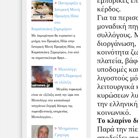
εμπορικές επ
Πανηγυρίζει η
κέρδος.
Ιστορική Μονή
Προφήτη Ηλία
Για τα περισ
στο
μοναδική πηγ
Καραϊσκάκη Ξηρομέρου
συλλόγους. 
Με λαμπρότητα θα εορταστεί η
μνήμη του Προφήτη Ηλία στην
διοργάνωση,
Ιστορική Μονή Προφήτη Ηλία, στο
κοινότητα ζω
Καραϊσκάκη Ξηρομέρου, ένα από
τα σημαντικότερα θρησ...
πλατεία, βάφ
υποδομές και
Μεσολόγγι
ΤΩΡΑ:Πυρκαγιά
λιγοστούς μό
σε εξέλιξη
λειτουργικά 
Μεγάλη πυρκαγιά
κυρώσεων λυγ
είναι σε εξέλιξη αυτή την ώρα στο
Μεσολόγγι στο καταυλισμό
την ελληνική
τσιγγάνων.Ισχυρή δύναμη της
κοινωνικό.
πυροσβεστικής υπηρεσίας
Μεσολογγίου...
Το κλαρίνο δ
Παρά την πίε
Μνημόσυνο
Γρηγόρη
αποδείξει ανά