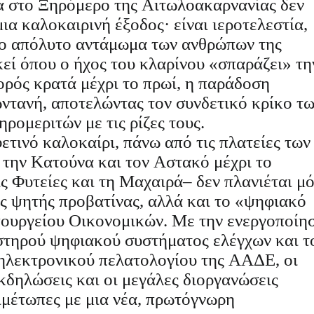
α στο Ξηρόμερο της Αιτωλοακαρνανίας δεν
μια καλοκαιρινή έξοδος· είναι ιεροτελεστία,
 το απόλυτο αντάμωμα των ανθρώπων της
εί όπου ο ήχος του κλαρίνου «σπαράζει» τη
ορός κρατά μέχρι το πρωί, η παράδοση
ντανή, αποτελώντας τον συνδετικό κρίκο τ
ρομεριτών με τις ρίζες τους.
ετινό καλοκαίρι, πάνω από τις πλατείες των
 την Κατούνα και τον Αστακό μέχρι το
ς Φυτείες και τη Μαχαιρά– δεν πλανιέται μ
ς ψητής προβατίνας, αλλά και το «ψηφιακό
πουργείου Οικονομικών. Με την ενεργοποίη
υστηρού ψηφιακού συστήματος ελέγχων και τ
ηλεκτρονικού πελατολογίου της ΑΑΔΕ, οι
κδηλώσεις και οι μεγάλες διοργανώσεις
ιμέτωπες με μια νέα, πρωτόγνωρη