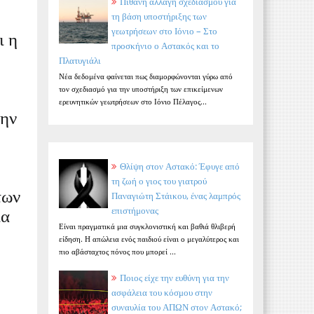
Πιθανή αλλαγή σχεδιασμού για
τη βάση υποστήριξης των
γεωτρήσεων στο Ιόνιο – Στο
ι η
προσκήνιο ο Αστακός και το
Πλατυγιάλι
Νέα δεδομένα φαίνεται πως διαμορφώνονται γύρω από
τον σχεδιασμό για την υποστήριξη των επικείμενων
ερευνητικών γεωτρήσεων στο Ιόνιο Πέλαγος...
την
Θλίψη στον Αστακό: Έφυγε από
τη ζωή ο γιος του γιατρού
των
Παναγιώτη Στάικου, ένας λαμπρός
επιστήμονας
ια
Είναι πραγματικά μια συγκλονιστική και βαθιά θλιβερή
είδηση. Η απώλεια ενός παιδιού είναι ο μεγαλύτερος και
πιο αβάσταχτος πόνος που μπορεί ...
Ποιος είχε την ευθύνη για την
ασφάλεια του κόσμου στην
συναυλία του ΑΠΩΝ στον Αστακό;