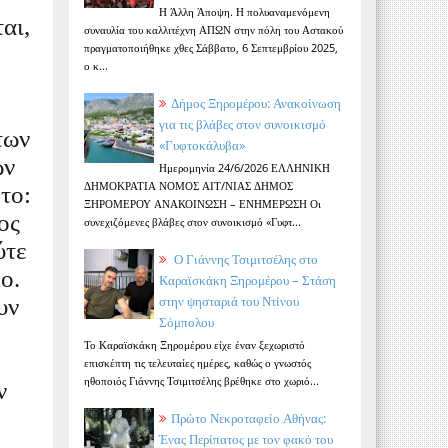
Η Άλλη Άποψη. Η πολυαναμενόμενη
αι,
συναυλία του καλλιτέχνη ΑΠΩΝ στην πόλη του Αστακού
πραγματοποιήθηκε χθες Σάββατο, 6 Σεπτεμβρίου 2025,
ο κ...
Δήμος Ξηρομέρου: Ανακοίνωση
για τις βλάβες στον συνοικισμό
των
«Γυφτοκάλυβα»
ων
Ημερομηνία 24/6/2026 ΕΛΛΗΝΙΚΗ
ΔΗΜΟΚΡΑΤΙΑ ΝΟΜΟΣ ΑΙΤ/ΝΙΑΣ ΔΗΜΟΣ
το:
ΞΗΡΟΜΕΡΟΥ ΑΝΑΚΟΙΝΩΣΗ – ΕΝΗΜΕΡΩΣΗ Οι
ος
συνεχιζόμενες βλάβες στον συνοικισμό «Γυφτ...
ύτε
Ο Γιάννης Τσιμιτσέλης στο
ο.
Καραϊσκάκη Ξηρομέρου – Στάση
στην ψησταριά του Ντίνου
υν
Σόμπολου
Το Καραϊσκάκη Ξηρομέρου είχε έναν ξεχωριστό
επισκέπτη τις τελευταίες ημέρες, καθώς ο γνωστός
ηθοποιός Γιάννης Τσιμιτσέλης βρέθηκε στο χωριό...
ν
Πρώτο Νεκροταφείο Αθήνας:
Ένας Περίπατος με τον φακό του