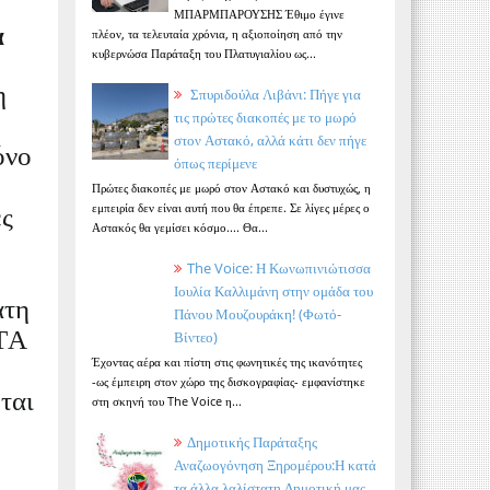
ΜΠΑΡΜΠΑΡΟΥΣΗΣ Έθιμο έγινε
α
πλέον, τα τελευταία χρόνια, η αξιοποίηση από την
κυβερνώσα Παράταξη του Πλατυγιαλίου ως...
η
Σπυριδούλα Λιβάνι: Πήγε για
τις πρώτες διακοπές με το μωρό
στον Αστακό, αλλά κάτι δεν πήγε
όνο
όπως περίμενε
Πρώτες διακοπές με μωρό στον Αστακό και δυστυχώς, η
εμπειρία δεν είναι αυτή που θα έπρεπε. Σε λίγες μέρες ο
ες
Αστακός θα γεμίσει κόσμο.... Θα...
The Voice: Η Κωνωπινιώτισσα
Ιουλία Καλλιμάνη στην ομάδα του
ατη
Πάνου Μουζουράκη! (Φωτό-
ATA
Βίντεο)
Έχοντας αέρα και πίστη στις φωνητικές της ικανότητες
-ως έμπειρη στον χώρο της δισκογραφίας- εμφανίστηκε
ται
στη σκηνή του The Voice η...
Δημοτικής Παράταξης
Αναζωογόνηση Ξηρομέρου:Η κατά
τα άλλα λαλίστατη Δημοτική μας