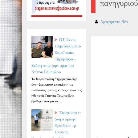
πανηγυριο
Δραγαμέστο Νέα
Ο Γιάννης
Τσιμιτσέλης στο
Καραϊσκάκη
Ξηρομέρου –
Στάση στην ψησταριά του
Ντίνου Σόμπολου
Το Καραϊσκάκη Ξηρομέρου είχε
έναν ξεχωριστό επισκέπτη τις
τελευταίες ημέρες, καθώς ο γνωστός
ηθοποιός Γιάννης Τσιμιτσέλης
βρέθηκε στο χωριό...
Έφυγε από τη
ζωή ο πρώην
Πρόεδρος της
Τοπικής