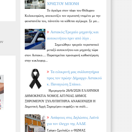
ΧΡΗΣΤΟΥ ΜΠΟΝΗ
Το άγαλμα στον τάφο του Θόδωρου
Κολοκοτρώνη, απεικονίζει τον αγωνιστή ντυμένο με την
φουστανέλα του, πάνοπλο να κάθεται αγέρωχα. Σε μα...
Αστακός:Τροχαίο μηχανής και
αυτοκινήτου πριν από λίγο .
ον
Σημειώθηκε τροχαίο περιστατικό
μεταξύ αυτοκινήτου και μηχανής τώρα
στον Αστακο.... Παρατηρείται προσωρινή καθυστέρηση
στην κυκλοφορ...
Τα ειλικρινή μας συλλυπητήρια
προς τον πρώην Δήμαρχο Αστακού
κ. Παναγιώτη Στάικο.
Ημερομηνία 26/6/2026 ΕΛΛΗΝΙΚΗ
ΔΗΜΟΚΡΑΤΙΑ ΝΟΜΟΣ ΑΙΤ/ΝΙΑΣ ΔΗΜΟΣ
ΞΗΡΟΜΕΡΟΥ ΣΥΛΛΥΠΗΤΗΡΙΑ ΑΝΑΚΟΙΝΩΣΗ Η
Δημοτική Αρχή Ξηρομέρου εκφράζει τα συλλ...
Ασάφειες στις Δηλώσεις Λαϊνά
για τον έλεγχο της ΑΑΔΕ
Γράφει-Σχολιάζει ο ΘΩΜΑΣ