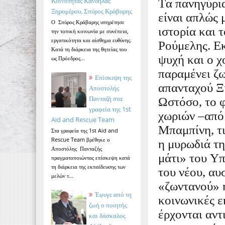
Κοινότητας Κανδήλας
Τα πανηγύρι
Ξηρομέρου, Σπύρος Κράβαρης
είναι απλώς 
Ο Σπύρος Κράβαρης υπηρέτησε
ιστορία και
την τοπική κοινωνία με συνέπεια,
εργατικότητα και αίσθημα ευθύνης.
Ρούμελης. Εκ
Κατά τη διάρκεια της θητείας του
ψυχή και ο χ
ως Πρόεδρος...
παραμένει ζω
Επίσκεψη της
απανταχού Ξη
Αποστολής
Πανταζή στα
Ωστόσο, το φ
γραφεία της 1st
χωριών –από
Aid and Rescue Team
Μπαμπίνη, τι
Στα γραφεία της 1st Aid and
Rescue Team βρέθηκε ο
η μυρωδιά τη
Αποστόλης Πανταζής
μάτι» του Υ
πραγματοποιώντας επίσκεψη κατά
τη διάρκεια της εκπαίδευσης των
του νέου, α
μελών τ...
«ζωντανού» 
Έφυγε από τη
κοινωνικές ε
ζωή ο ποιητής
έρχονται αντ
και δάσκαλος