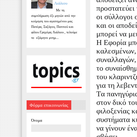
Λιάλιου
προστατεύει 
Με τη
οι σύλλογοι
συμπλήρωση έξι μηνών από την
κοίμηση του αγαπημένου μας
και οι αποδε
Πατέρα, Συζύγου, Παππού και
φίλου Γρηγόρη Λιάλιου , τελούμε
μπορεί να με
το εξάμηνο μνημ...
Η Εφορία μπο
καλεσμένων, 
συναλλαγών,
το συναίσθημ
του κλαριντζ
για τη λεβεν
Τα πανηγύρι
στον δικό το
Φόρμα επικοινωνίας
φιλοξενίας κ
συστήματα κ
Όνομα
να γίνουν έν
σβήσει.