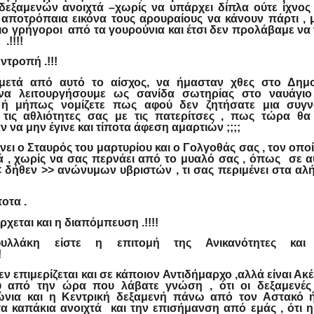
δεξαμενών ανοιχτά –χωρίς να υπάρχει δίπλα ούτε ίχνος
 αποτρόπαια εικόνα τους αρουραίους να κάνουν πάρτι , 
πιο γρήγοροι από τα γουρούνια και έτσι δεν προλάβαμε να
!!!!
ντροπή .!!!
 μετά από αυτό το αίσχος, να ήμασταν χθες στο Δημο
 να λειτουργήσουμε ως σανίδα σωτηρίας στο ναυάγιο
 ή μήπως νομίζετε πως αφού δεν ζητήσατε μια συγ
 τις αθλιότητες σας με τις πατερίτσες , πως τώρα θα
 να μην έγινε και τίποτα άφεση αμαρτιών ;;;;
ει ο Σταυρός του μαρτυρίου και ο Γολγοθάς σας , τον οπο
κά , χωρίς να σας περνάει από το μυαλό σας , όπως σε α
 δήθεν >> ανώνυμων υβριστών , τι σας περιμένει στα αλή
οτα .
έρχεται και η διαπόμπευση .!!!!
φυλλάκη είστε η επιτομή της Ανικανότητες και
!
ν επιμερίζεται και σε κάποιον Αντιδήμαρχο ,αλλά είναι Ακ
ύ από την ώρα που λάβατε γνώση , ότι οι δεξαμενές
νια και η Κεντρική δεξαμενή πάνω από τον Αστακό 
τα καπάκια ανοιχτά και την επισήμανση από εμάς , ότι η