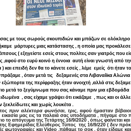
 σας με τους σωρούς σκουπιδιών και μπάζων σε ολόκληρο
καμε μάρτυρες μιας κατάστασης , η οποία μας προκάλεσε
άπσους ( εξηγείστε εσείς στους πολίτες σαν γιατρός που εί
ος ,αφού στο ευρύ κοινό η έννοια αυτή είναι γνωστή από τη
) και επειδή δεν θα το κάνετε εσείς , λέμε εμείς ότι ήταν τ
ισπράξαμε , όταν μετά τις δεξαμενές στα Λιβαναίϊκα Αλώνια
εν εξώπορτα της περίφραξης ήταν ανοιχτή ,αλλά στις δεξαμε
σιο μετά το ξεγύμνωμα που σας κάναμε πριν μια εβδομάδα
ιδωμένα , σας είχαμε γράψει ότι εικάζαμε , πως και οι άλλε
ν ξεκλείδωτες και χωρίς λουκέτα .
ατος
πριν αλέκτορα φωνήσαι
,
τρις,
αφού ήμασταν βέβαιοι,
ν εικασία μας εις τα παλαιά σας υποδήματα , πήγαμε στο
ο το απόγευμα της Τετάρτης 16/9/2020 , όπως φαίνεται κα
ης Εφημερίδας Ελεύθερος Τύπος της 16/9/220 ( δεν πρόκ
ές φωτογραφίες και
Video
,πάθαμε το σοκ , όταν είδαμε και