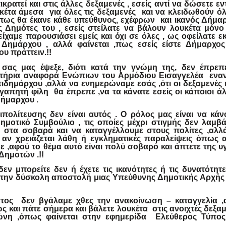
κρατεί και στις άλλες δεξαμενές , εσείς αντί να δώσετε ε
κέτα άμεσα για όλες τις δεξαμενές και να κλειδωθούν όλ
όπως θα έκανε κάθε υπεύθυνος, εχέφρων και ικανός Δήμαρ
ς Δημότες του , εσείς στείλατε να βάλουν λουκέτα μόνο 
είχαμε παρουσιάσει εμείς και όχι σε όλες , ως οφείλατε ε
Δημάρχου , αλλά φαίνεται ,πως εσείς είστε Δήμαρχος
ου πράττειν.!!
 σας μας έψεξε, διότι κατά την γνώμη της, δεν έπρεπ
τήρια αναφορά Ενώπιων του Αρμόδιου Εισαγγελέα εναν
ιδημάρχου ,αλλά να ενημερώναμε εσάς ,ότι οι δεξαμενές
αγαπητή φίλη θα έπρεπε ,να τα κάνατε εσείς οι κάποιοι 
Δήμαρχου .
ιπολίτευσης δεν είναι αυτός . Ο ρόλος μας είναι να κάν
ημοτικό Συμβούλιο , τις οποίες μέχρι στιγμής δεν λαμβά
στα σοβαρά και να καταγγέλλουμε στους πολίτες ,αλλά
 αν χρειάζεται λάθη ή εγκληματικές παραλείψεις όπως α
ε ,αφού το θέμα αυτό είναι πολύ σοβαρό και άπτετε της υ
 Δημοτών .!!
δεν μπορείτε δεν ή έχετε τις ικανότητες ή τις δυνατότητ
στην δύσκολη αποστολή μιας Υπεύθυνης Δημοτικής Αρχής 
ατος δεν βγάλαμε χθες την ανακοίνωση – καταγγελία ,
 και πάτε σήμερα και βάλετε λουκέτα στις ανοιχτές δεξα
νη ,όπως φαίνεται στην εφημερίδα Ελεύθερος Τύπος