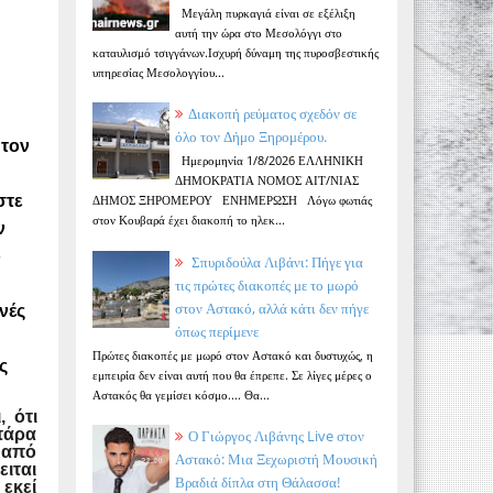
Μεγάλη πυρκαγιά είναι σε εξέλιξη
αυτή την ώρα στο Μεσολόγγι στο
καταυλισμό τσιγγάνων.Ισχυρή δύναμη της πυροσβεστικής
υπηρεσίας Μεσολογγίου...
Διακοπή ρεύματος σχεδόν σε
όλο τον Δήμο Ξηρομέρου.
 τον
Ημερομηνία 1/8/2026 ΕΛΛΗΝΙΚΗ
ΔΗΜΟΚΡΑΤΙΑ ΝΟΜΟΣ ΑΙΤ/ΝΙΑΣ
στε
ΔΗΜΟΣ ΞΗΡΟΜΕΡΟΥ ΕΝΗΜΕΡΩΣΗ Λόγω φωτιάς
στον Κουβαρά έχει διακοπή το ηλεκ...
ν
ο
Σπυριδούλα Λιβάνι: Πήγε για
τις πρώτες διακοπές με το μωρό
στον Αστακό, αλλά κάτι δεν πήγε
νές
όπως περίμενε
Πρώτες διακοπές με μωρό στον Αστακό και δυστυχώς, η
ς
εμπειρία δεν είναι αυτή που θα έπρεπε. Σε λίγες μέρες ο
Αστακός θα γεμίσει κόσμο.... Θα...
 ότι
 πάρα
Ο Γιώργος Λιβάνης Live στον
ι από
Αστακό: Μια Ξεχωριστή Μουσική
ειται
Βραδιά δίπλα στη Θάλασσα!
 εκεί