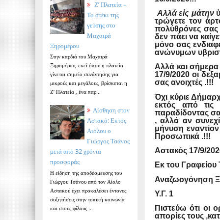
Ζ’ Πλατεία –
Αλλά εἰς μάτην
ὑ
Το στέκι της
τρώγετε τον άρτ
γεύσης στο
πολύθρόνες σας 
Μαχαιρά
δεν πάει να καίγε
μόνο σας ενδιαφέ
Ξηρομέρου
ανώνυμων υβριστ
Στην καρδιά του Μαχαιρά
Ξηρομέρου, εκεί όπου η πλατεία
Αλλά και σήμερα
γίνεται σημείο συνάντησης για
17/9/2020 οι δε
σας ανοιχτές .!!!
μικρούς και μεγάλους, βρίσκεται η
Ζ’ Πλατεία , ένα παρ...
Όχι κύριε Δήμαρ
εκτός από τις 
Αίσθηση στον
παραδίδοντας σα
Αστακό: Εκτός
, αλλά αν συνεχ
μήνυση εναντίον 
Αιόλου ο
Προσωπικά .!!!
Γιώργος Τσάνος
Αστακός 17/9/202
μετά από 32 χρόνια
προσφοράς
Εκ του Γραφείου
Η είδηση της αποδέσμευσης του
Αναζωογόνηση Ξ
Γιώργου Τσάνου από τον Αίολο
Αστακού έχει προκαλέσει έντονες
Υ.Γ. 1
συζητήσεις στην τοπική κοινωνία
Πιστεύω ότι οι 
και στους φίλους ...
απορίες τους ,κα