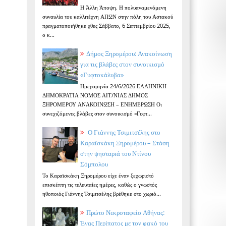
Η Άλλη Άποψη. Η πολυαναμενόμενη
συναυλία του καλλιτέχνη ΑΠΩΝ στην πόλη του Αστακού
πραγματοποιήθηκε χθες Σάββατο, 6 Σεπτεμβρίου 2025,
ο κ...
Δήμος Ξηρομέρου: Ανακοίνωση
για τις βλάβες στον συνοικισμό
«Γυφτοκάλυβα»
Ημερομηνία 24/6/2026 ΕΛΛΗΝΙΚΗ
ΔΗΜΟΚΡΑΤΙΑ ΝΟΜΟΣ ΑΙΤ/ΝΙΑΣ ΔΗΜΟΣ
ΞΗΡΟΜΕΡΟΥ ΑΝΑΚΟΙΝΩΣΗ – ΕΝΗΜΕΡΩΣΗ Οι
συνεχιζόμενες βλάβες στον συνοικισμό «Γυφτ...
Ο Γιάννης Τσιμιτσέλης στο
Καραϊσκάκη Ξηρομέρου – Στάση
στην ψησταριά του Ντίνου
Σόμπολου
Το Καραϊσκάκη Ξηρομέρου είχε έναν ξεχωριστό
επισκέπτη τις τελευταίες ημέρες, καθώς ο γνωστός
ηθοποιός Γιάννης Τσιμιτσέλης βρέθηκε στο χωριό...
Πρώτο Νεκροταφείο Αθήνας:
Ένας Περίπατος με τον φακό του