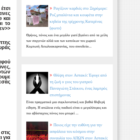
Ραγίζουν καρδιές στο Ξηρόμερο:
 έτσι
ινες
Ροζ μπαλόνια και κουφέτα στην
e
και
κηδεία της τρίχρονης Κατερίνας
αι το
(φωτο)
θεν>>
Θρήνος, πόνος και ένα μεγάλο γιατί βγαίνει από τα χείλη
των συγγενών αλλά και των κατοίκων του χωριού
πτης
Κομπωτή Αιτωλοακαρνανίας, που συνοδεύο...
υράς
αφού
νες,
οτών
Θλίψη στον Αστακό: Έφυγε από
ουμε
τη ζωή ο γιος του γιατρού
 εσάς
Παναγιώτη Στάικου, ένας λαμπρός
επιστήμονας
Είναι πραγματικά μια συγκλονιστική και βαθιά θλιβερή
είδηση. Η απώλεια ενός παιδιού είναι ο μεγαλύτερος και
πιο αβάσταχτος πόνος που μπορεί ...
Ποιος είχε την ευθύνη για την
ασφάλεια του κόσμου στην
στις
ι για
συναυλία του ΑΠΩΝ στον Αστακό;