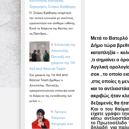
Κοινότητας Κανδήλας
Ξηρομέρου, Σπύρος Κράβαρης
Ο Σπύρος Κράβαρης υπηρέτησε
την τοπική κοινωνία με συνέπεια,
εργατικότητα και αίσθημα ευθύνης.
Κατά τη διάρκεια της θητείας του
ως Πρόεδρος...
Μετά το Βατερλό
Επίσκεψη της
Δήμο τώρα βρεθή
Αποστολής
καταπληξία – κολ
Πανταζή στα
,τι σημαίνει ο όρ
γραφεία της 1st
Αγγλική ορολογία 
Aid and Rescue Team
σοκ , το οποίο ε
Στα γραφεία της 1st Aid and
Rescue Team βρέθηκε ο
,στις οποίες η μ
Αποστόλης Πανταζής
και το αντλιοστά
πραγματοποιώντας επίσκεψη κατά
ακριβώς ήταν κλε
τη διάρκεια της εκπαίδευσης των
μελών τ...
δεξαμενές θα ήτα
Και ο του θαύμ
Άρτεμις
είχατε γράψει τη
Τσόμπου:
κάτω αντλιοστάσι
το Πρωτοσέλιδο τ
Αποχωρώ από
δηλαδή για παλι