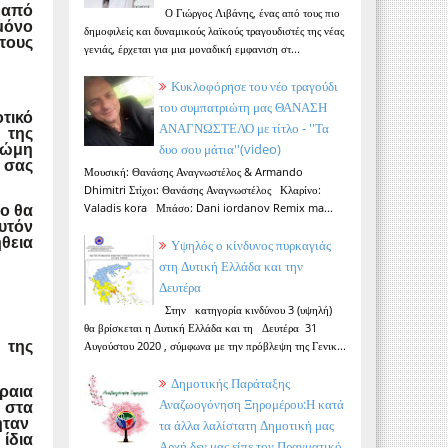
 από
Ο Γιώργος Λιβάνης, ένας από τους πιο
μόνο
δημοφιλείς και δυναμικούς λαϊκούς τραγουδιστές της νέας
 τους
γενιάς, έρχεται για μια μοναδική εμφανιση στ...
Κυκλοφόρησε του νέο τραγούδι
του συμπατριώτη μας ΘΑΝΑΣΗ
τικό
ΑΝΑΓΝΩΣΤΕΛΟ με τίτλο - ''Τα
 της
δυο σου μάτια''(video)
νώμη
 σας
Μουσική: Θανάσης Αναγνωστέλος & Armando
Dhimitri Στίχοι: Θανάσης Αναγνωστέλος Κλαρίνο:
Valadis kora Μπάσο: Dani iordanov Remix ma...
ίο θα
υτόν
θεια
Υψηλός ο κίνδυνος πυρκαγιάς
στη Δυτική Ελλάδα και την
Δευτέρα
Στην κατηγορία κινδύνου 3 (υψηλή)
θα βρίσκεται η Δυτική Ελλάδα και τη Δευτέρα 31
Αυγούστου 2020 , σύμφωνα με την πρόβλεψη της Γενικ...
 της
Δημοτικής Παράταξης
έραια
Αναζωογόνηση Ξηρομέρου:Η κατά
 στα
ήταν
τα άλλα λαλίστατη Δημοτική μας
 ίδια
Αρχή δεν μας είπε τον Πραγματικό