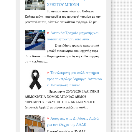
ΧΡΗΣΤΟΥ ΜΠΟΝΗ
Το άγαλμα στον τάφο του Θόδωρου
Κολοκοτρώνη, απεικονίζει τον αγωνιστή ντυμένο με την
φουστανέλα του, πάνοπλο να κάθεται αγέρωχα. Σε μα...
Αστακός:Τροχαίο μηχανής και
αυτοκινήτου πριν από λίγο .
Σημειώθηκε τροχαίο περιστατικό
μεταξύ αυτοκινήτου και μηχανής τώρα
στον Αστακο.... Παρατηρείται προσωρινή καθυστέρηση
στην κυκλοφορ...
Τα ειλικρινή μας συλλυπητήρια
προς τον πρώην Δήμαρχο Αστακού
κ. Παναγιώτη Στάικο.
Ημερομηνία 26/6/2026 ΕΛΛΗΝΙΚΗ
ΔΗΜΟΚΡΑΤΙΑ ΝΟΜΟΣ ΑΙΤ/ΝΙΑΣ ΔΗΜΟΣ
ΞΗΡΟΜΕΡΟΥ ΣΥΛΛΥΠΗΤΗΡΙΑ ΑΝΑΚΟΙΝΩΣΗ Η
Δημοτική Αρχή Ξηρομέρου εκφράζει τα συλλ...
Ασάφειες στις Δηλώσεις Λαϊνά
για τον έλεγχο της ΑΑΔΕ
Γράφει-Σχολιάζει ο ΘΩΜΑΣ