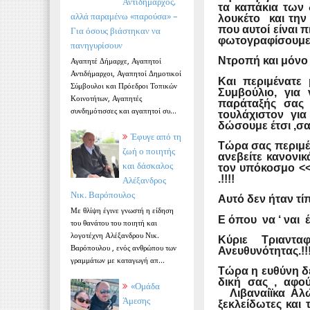
Αντιδήμαρχος,
τα καπάκια των 
αλλά παραμένω «παρούσα» –
λουκέτο και την
που αυτοί είναι 
Για όσους βιάστηκαν να
φωτογραφίσουμε .
πανηγυρίσουν
Ντροπή και μόνο 
Αγαπητέ Δήμαρχε, Αγαπητοί
Αντιδήμαρχοι, Αγαπητοί Δημοτικοί
Και περιμένατε
Σύμβουλοι και Πρόεδροι Τοπικών
Συμβούλιο, για
Κοινοτήτων, Αγαπητές
παράταξής σας
συνδημότισσες και αγαπητοί συ...
τουλάχιστον για
δώσουμε έτσι ,σαν
Έφυγε από τη
Τώρα σας περιμέν
ζωή ο ποιητής
ανεβείτε κανονι
και δάσκαλος
τον υπόκοσμο <<
.!!!!
Αλέξανδρος
Νικ. Βαρόπουλος
Αυτό δεν ήταν τίπ
Με θλίψη έγινε γνωστή η είδηση
Ε όπου να ‘ ναι 
του θανάτου του ποιητή και
λογοτέχνη Αλέξανδρου Νικ.
Κύριε Τριαντα
Βαρόπουλου , ενός ανθρώπου των
Ανευθυνότητας.!!
γραμμάτων με καταγωγή απ...
Τώρα η ευθύνη δε
δική σας , αφο
«Ομάδα
Λιβαναίϊκα Αλώ
Άμεσης
ξεκλείδωτες και 