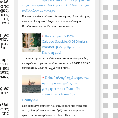
ντολή
λόγο, που έμεινε ολόκληρο το Βασιλόπουλο για
α τα
πολλές ώρες χωρίς νερό .
χος,
στις
Η κατά τα άλλα λαλίστατη Δημοτική μας Αρχή δεν μας
κ της
είπε τον Πραγματικό λόγο, που έμεινε ολόκληρο το
 του
Βασιλόπουλο για πολλές ώρες χωρίς νερό...
ε να
Καλοκαιρινά Vibes στο
τίον
Calypso Seaside: Ο DJ Dimitris
 ήταν
Ioannou βάζει ρυθμό στην
άλλοι
Κυριακή μας!
Το καλοκαίρι στην Ελλάδα είναι συνυφασμένο με ήλιο,
ουμε
καταγάλανα νερά και, φυσικά, ατελείωτα beach parties
νετε
που κρατούν μέχρι το غروب του ηλίου...
 και
υτές
γείας
Πιθανή αλλαγή σχεδιασμού για
τη βάση υποστήριξης των
ες να
γεωτρήσεων στο Ιόνιο – Στο
τότε
προσκήνιο ο Αστακός και το
Πλατυγιάλι
αλλά
Νέα δεδομένα φαίνεται πως διαμορφώνονται γύρω από
μενές
τον σχεδιασμό για την υποστήριξη των επικείμενων
 της
ερευνητικών γεωτρήσεων στο Ιόνιο Πέλαγος...