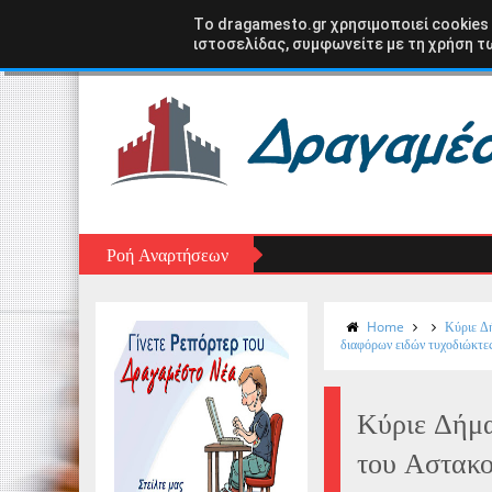
Αρχική σελίδα
ΑΣΤΑΚΟΣ
ΞΗΡΟΜΕΡΟ
ΑΙΤ
Tο dragamesto.gr χρησιμοποιεί cookies
ιστοσελίδας, συμφωνείτε με τη χρήση τω
Ροή Αναρτήσεων
Home
Κύριε Δή
διαφόρων ειδών τυχοδιώκτε
Κύριε Δήμα
του Αστακο