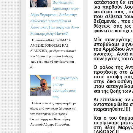
Βοήθειας και
κατάσταση θα επι
,να παρθούν λου
Διάσωσης» στον
καπάκια τους , 
Δήμο Ξηρομέρου: Δίπλα στην
που σέβεται του
εθελοντική προσπάθεια οι
δεξαμενές , που 
θέσεως σας ως 
Απόστολος Πανταζής και Άννυ
φαίνεστε και όχι τ
Μπακομιχάλη–Πανταζή
Μία συνεργάτης
Η νεοσυσταθείσα «ΟΜΑΔΑ
υποβάλαμε μηνυ
ΑΜΕΣΗΣ ΒΟΗΘΕΙΑΣ ΚΑΙ
του Αρμόδιου Αντ
ΔΙΑΣΩΣΗΣ», με έδρα τον Αστακό
ανοιχτές . Αυτά 
του Δήμου Ξηρομέρου Αιτ/νιας,
συνεργάτες του 
που έχει σκοπό την έρευνα και
δι...
Ο ρόλος της Αντ
προτάσεις στο Δ
ποτέ υπόψη σας 
Ευχαριστήριο
στην δικαιοσύνη
για την
,που καταγγείλαμ
συμπαράσταση
και της ζωής των
σας.
Κι επιτέλους αν 
Θέλουμε να σας ευχαριστήσουμε
ανταποκριθείτε 
όλους από τον κύριο Δήμαρχο και
παραιτηθείτε.!!!!
τον αγαπημένο φίλο πρώην
Και ο του θαύμ
Γυμνασιάρχη και Κοινοτάρχη
περιμέναμε μήπως
Αστακού Λάμπρο Πιτσούλια...
στη θέση Μαργώ
16/9/2020.!!