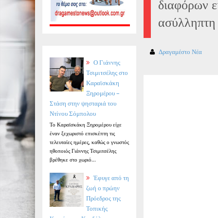
διαφόρων ει
ασύλληπτη
Δραγαμέστο Νέα
Ο Γιάννης
Τσιμιτσέλης στο
Καραϊσκάκη
Ξηρομέρου –
Στάση στην ψησταριά του
Ντίνου Σόμπολου
Το Καραϊσκάκη Ξηρομέρου είχε
έναν ξεχωριστό επισκέπτη τις
τελευταίες ημέρες, καθώς ο γνωστός
ηθοποιός Γιάννης Τσιμιτσέλης
βρέθηκε στο χωριό...
Έφυγε από τη
ζωή ο πρώην
Πρόεδρος της
Τοπικής