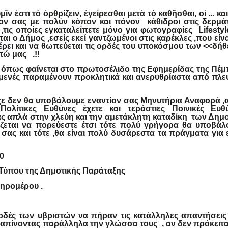
μῖν ἐστι τὸ ὀρθρίζειν, ἐγείρεσθαι μετὰ τὸ καθῆσθαι, οἱ ... και
ον σας με πολύν κόπον και πόνον κάθιδροι στις δερμάτ
,τις οποίες εγκαταλείπετε μόνο για φωτογραφίες
Lifestyl
ται ο Δήμος ,εσείς εκεί γαντζωμένοι στις καρέκλες ,που είν
ρει και να θωπεύεται τις ορδές του υποκόσμου των <<δή
ώ μας .!!
 όπως φαίνεται στο πρωτοσέλιδο της Εφημερίδας της Πέμ
ξαμενές παραμένουν προκλητικά και ανερυθρίαστα από πλε
χε δεν θα υποβάλουμε εναντίον σας Μηνυτήρια Αναφορά ,
Πολίτικες Ευθύνες έχετε και τεράστιες Ποινικές Ευθύ
ς απλά στην χλεύη και την αμετάκλητη καταδίκη των Δημ
ίζεται να πορεύεστε έτσι τότε πολύ γρήγορα θα υποβάλ
σας και τότε ,θα είναι πολύ δυσάρεστα τα πράγματα για
0
 Τύπου της Δημοτικής Παράταξης
ηρομέρου .
ορδές των υβριστών να πήραν τις κατάλληλες απαντήσεις 
ταπίνοντας παράλληλα την γλώσσα τους , αν δεν πρόκειτα