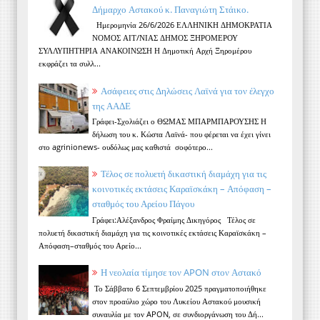
Δήμαρχο Αστακού κ. Παναγιώτη Στάικο.
Ημερομηνία 26/6/2026 ΕΛΛΗΝΙΚΗ ΔΗΜΟΚΡΑΤΙΑ
ΝΟΜΟΣ ΑΙΤ/ΝΙΑΣ ΔΗΜΟΣ ΞΗΡΟΜΕΡΟΥ
ΣΥΛΛΥΠΗΤΗΡΙΑ ΑΝΑΚΟΙΝΩΣΗ Η Δημοτική Αρχή Ξηρομέρου
εκφράζει τα συλλ...
Ασάφειες στις Δηλώσεις Λαϊνά για τον έλεγχο
της ΑΑΔΕ
Γράφει-Σχολιάζει ο ΘΩΜΑΣ ΜΠΑΡΜΠΑΡΟΥΣΗΣ Η
δήλωση του κ. Κώστα Λαϊνά- που φέρεται να έχει γίνει
στο agrinionews- ουδόλως μας καθιστά σοφότερο...
Τέλος σε πολυετή δικαστική διαμάχη για τις
κοινοτικές εκτάσεις Καραϊσκάκη – Απόφαση –
σταθμός του Αρείου Πάγου
Γράφει:Αλέξανδρος Φραίμης Δικηγόρος Τέλος σε
πολυετή δικαστική διαμάχη για τις κοινοτικές εκτάσεις Καραϊσκάκη –
Απόφαση–σταθμός του Αρείο...
Η νεολαία τίμησε τον APON στον Αστακό
Το Σάββατο 6 Σεπτεμβρίου 2025 πραγματοποιήθηκε
στον προαύλιο χώρο του Λυκείου Αστακού μουσική
συναυλία με τον APON, σε συνδιοργάνωση του Δή...