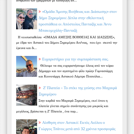
ανθρώπου των γραμμάτων με καταγωγή απ...
«Ομάδα Άμεσης Βοήθειας και Διάσωσης» στον
Δήμο Ξηρομέρου: Δίπλα στην εθελοντική
προσπάθεια οι Απόστολος Πανταζής και Άννυ
Μπακομιχάλη–Πανταζή
Η νεοσυσταθείσα «ΟΜΑΔΑ ΑΜΕΣΗΣ ΒΟΗΘΕΙΑΣ ΚΑΙ ΔΙΑΣΩΣΗΣ»,
με έδρα τον Αστακό του Δήμου Ξηρομέρου Αιτ/νιας, που έχει σκοπό την
έρευνα και δι...
Ευχαριστήριο για την συμπαράσταση σας.
Θέλουμε να σας ευχαριστήσουμε όλους από τον κύριο
Δήμαρχο και τον αγαπημένο φίλο πρώην Γυμνασιάρχη
και Κοινοτάρχη Αστακού Λάμπρο Πιτσούλια...
Ζ’ Πλατεία – Το στέκι της γεύσης στο Μαχαιρά
Ξηρομέρου
Στην καρδιά του Μαχαιρά Ξηρομέρου, εκεί όπου η
πλατεία γίνεται σημείο συνάντησης για μικρούς και
μεγάλους, βρίσκεται η Ζ’ Πλατεία , ένα παρ...
Αίσθηση στον Αστακό: Εκτός Αιόλου ο
Γιώργος Τσάνος μετά από 32 χρόνια προσφοράς