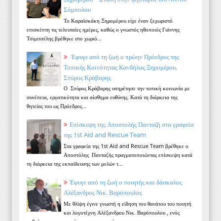
Σόμπολου
Το Καραϊσκάκη Ξηρομέρου είχε έναν ξεχωριστό
επισκέπτη τις τελευταίες ημέρες, καθώς ο γνωστός ηθοποιός Γιάννης
Τσιμιτσέλης βρέθηκε στο χωριό...
Έφυγε από τη ζωή ο πρώην Πρόεδρος της
Τοπικής Κοινότητας Κανδήλας Ξηρομέρου,
Σπύρος Κράβαρης
Ο Σπύρος Κράβαρης υπηρέτησε την τοπική κοινωνία με
συνέπεια, εργατικότητα και αίσθημα ευθύνης. Κατά τη διάρκεια της
θητείας του ως Πρόεδρος...
Επίσκεψη της Αποστολής Πανταζή στα γραφεία
της 1st Aid and Rescue Team
Στα γραφεία της 1st Aid and Rescue Team βρέθηκε ο
Αποστόλης Πανταζής πραγματοποιώντας επίσκεψη κατά
τη διάρκεια της εκπαίδευσης των μελών τ...
Έφυγε από τη ζωή ο ποιητής και δάσκαλος
Αλέξανδρος Νικ. Βαρόπουλος
Με θλίψη έγινε γνωστή η είδηση του θανάτου του ποιητή
και λογοτέχνη Αλέξανδρου Νικ. Βαρόπουλου , ενός