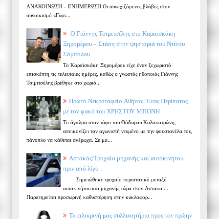
ΑΝΑΚΟΙΝΩΣΗ – ΕΝΗΜΕΡΩΣΗ Οι συνεχιζόμενες βλάβες στον
συνοικισμό «Γυφτ...
Ο Γιάννης Τσιμιτσέλης στο Καραϊσκάκη
Ξηρομέρου – Στάση στην ψησταριά του Ντίνου
Σόμπολου
Το Καραϊσκάκη Ξηρομέρου είχε έναν ξεχωριστό
επισκέπτη τις τελευταίες ημέρες, καθώς ο γνωστός ηθοποιός Γιάννης
Τσιμιτσέλης βρέθηκε στο χωριό...
Πρώτο Νεκροταφείο Αθήνας: Ένας Περίπατος
με τον φακό του ΧΡΗΣΤΟΥ ΜΠΟΝΗ
Το άγαλμα στον τάφο του Θόδωρου Κολοκοτρώνη,
απεικονίζει τον αγωνιστή ντυμένο με την φουστανέλα του,
πάνοπλο να κάθεται αγέρωχα. Σε μα...
Αστακός:Τροχαίο μηχανής και αυτοκινήτου
πριν από λίγο .
Σημειώθηκε τροχαίο περιστατικό μεταξύ
αυτοκινήτου και μηχανής τώρα στον Αστακο....
Παρατηρείται προσωρινή καθυστέρηση στην κυκλοφορ...
Τα ειλικρινή μας συλλυπητήρια προς τον πρώην