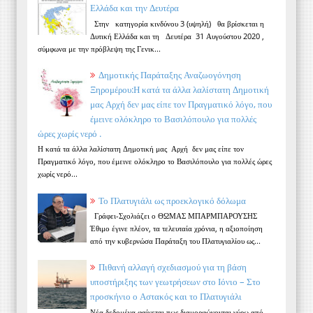
Ελλάδα και την Δευτέρα
Στην κατηγορία κινδύνου 3 (υψηλή) θα βρίσκεται η
Δυτική Ελλάδα και τη Δευτέρα 31 Αυγούστου 2020 ,
σύμφωνα με την πρόβλεψη της Γενικ...
Δημοτικής Παράταξης Αναζωογόνηση
Ξηρομέρου:Η κατά τα άλλα λαλίστατη Δημοτική
μας Αρχή δεν μας είπε τον Πραγματικό λόγο, που
έμεινε ολόκληρο το Βασιλόπουλο για πολλές
ώρες χωρίς νερό .
Η κατά τα άλλα λαλίστατη Δημοτική μας Αρχή δεν μας είπε τον
Πραγματικό λόγο, που έμεινε ολόκληρο το Βασιλόπουλο για πολλές ώρες
χωρίς νερό...
Το Πλατυγιάλι ως προεκλογικό δόλωμα
Γράφει-Σχολιάζει ο ΘΩΜΑΣ ΜΠΑΡΜΠΑΡΟΥΣΗΣ
Έθιμο έγινε πλέον, τα τελευταία χρόνια, η αξιοποίηση
από την κυβερνώσα Παράταξη του Πλατυγιαλίου ως...
Πιθανή αλλαγή σχεδιασμού για τη βάση
υποστήριξης των γεωτρήσεων στο Ιόνιο – Στο
προσκήνιο ο Αστακός και το Πλατυγιάλι
Νέα δεδομένα φαίνεται πως διαμορφώνονται γύρω από