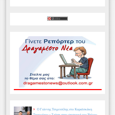
Ο Γιάννης Τσιμιτσέλης στο Καραϊσκάκη
Ξηρομέρου – Στάση στην ψησταριά του Ντίνου