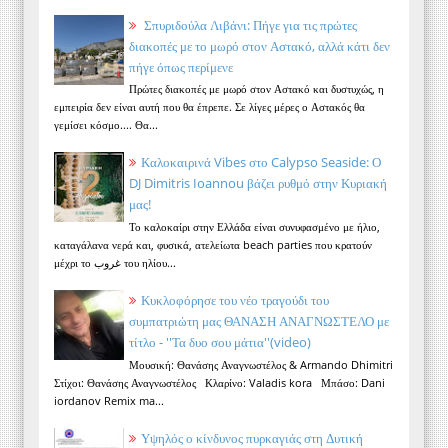
Σπυριδούλα Λιβάνι: Πήγε για τις πρώτες
διακοπές με το μωρό στον Αστακό, αλλά κάτι δεν
πήγε όπως περίμενε
Πρώτες διακοπές με μωρό στον Αστακό και δυστυχώς, η
εμπειρία δεν είναι αυτή που θα έπρεπε. Σε λίγες μέρες ο Αστακός θα
γεμίσει κόσμο.... Θα...
Καλοκαιρινά Vibes στο Calypso Seaside: Ο
DJ Dimitris Ioannou βάζει ρυθμό στην Κυριακή
μας!
Το καλοκαίρι στην Ελλάδα είναι συνυφασμένο με ήλιο,
καταγάλανα νερά και, φυσικά, ατελείωτα beach parties που κρατούν
μέχρι το غروب του ηλίου...
Κυκλοφόρησε του νέο τραγούδι του
συμπατριώτη μας ΘΑΝΑΣΗ ΑΝΑΓΝΩΣΤΕΛΟ με
τίτλο - ''Τα δυο σου μάτια''(video)
Μουσική: Θανάσης Αναγνωστέλος & Armando Dhimitri
Στίχοι: Θανάσης Αναγνωστέλος Κλαρίνο: Valadis kora Μπάσο: Dani
iordanov Remix ma...
Υψηλός ο κίνδυνος πυρκαγιάς στη Δυτική