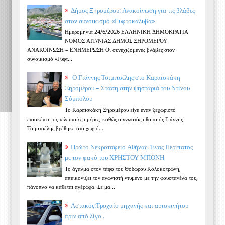
Δήμος Ξηρομέρου: Ανακοίνωση για τις βλάβες
στον συνοικισμό «Γυφτοκάλυβα»
Ημερομηνία 24/6/2026 ΕΛΛΗΝΙΚΗ ΔΗΜΟΚΡΑΤΙΑ
ΝΟΜΟΣ ΑΙΤ/ΝΙΑΣ ΔΗΜΟΣ ΞΗΡΟΜΕΡΟΥ
ΑΝΑΚΟΙΝΩΣΗ – ΕΝΗΜΕΡΩΣΗ Οι συνεχιζόμενες βλάβες στον
συνοικισμό «Γυφτ...
Ο Γιάννης Τσιμιτσέλης στο Καραϊσκάκη
Ξηρομέρου – Στάση στην ψησταριά του Ντίνου
Σόμπολου
Το Καραϊσκάκη Ξηρομέρου είχε έναν ξεχωριστό
επισκέπτη τις τελευταίες ημέρες, καθώς ο γνωστός ηθοποιός Γιάννης
Τσιμιτσέλης βρέθηκε στο χωριό...
Πρώτο Νεκροταφείο Αθήνας: Ένας Περίπατος
με τον φακό του ΧΡΗΣΤΟΥ ΜΠΟΝΗ
Το άγαλμα στον τάφο του Θόδωρου Κολοκοτρώνη,
απεικονίζει τον αγωνιστή ντυμένο με την φουστανέλα του,
πάνοπλο να κάθεται αγέρωχα. Σε μα...
Αστακός:Τροχαίο μηχανής και αυτοκινήτου
πριν από λίγο .