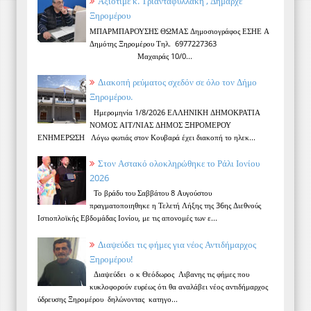
Αξιότιμε κ. Τριανταφυλλάκη , Δήμαρχε
Ξηρομέρου
ΜΠΑΡΜΠΑΡΟΥΣΗΣ ΘΩΜΑΣ Δημοσιογράφος ΕΣΗΕ Α
Δημότης Ξηρομέρου Τηλ. 6977227363
Μαχαιράς 10/0...
Διακοπή ρεύματος σχεδόν σε όλο τον Δήμο
Ξηρομέρου.
Ημερομηνία 1/8/2026 ΕΛΛΗΝΙΚΗ ΔΗΜΟΚΡΑΤΙΑ
ΝΟΜΟΣ ΑΙΤ/ΝΙΑΣ ΔΗΜΟΣ ΞΗΡΟΜΕΡΟΥ
ΕΝΗΜΕΡΩΣΗ Λόγω φωτιάς στον Κουβαρά έχει διακοπή το ηλεκ...
Στον Αστακό ολοκληρώθηκε το Ράλι Ιονίου
2026
Το βράδυ του Σαββάτου 8 Αυγούστου
πραγματοποιηθηκε η Τελετή Λήξης της 36ης Διεθνούς
Ιστιοπλοϊκής Εβδομάδας Ιονίου, με τις απονομές των ε...
Διαψεύδει τις φήμες για νέος Αντιδήμαρχος
Ξηρομέρου!
Διαψεύδει ο κ Θεόδωρος Λιβανης τις φήμες που
κυκλοφορούν ευρέως ότι θα αναλάβει νέος αντιδήμαρχος
ύδρευσης Ξηρομέρου δηλώνοντας κατηγο...