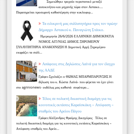
Σημειώθηκε τροχαίο περιστατικό μεταξύ
αυτοκινήτου και μηχανής τώρα στον Αστακο....
Παρατηρείται προσωρινή καθυστέρηση στην κυκλοφορ...
Τα ειλικρινή μας συλλυπητήρια προς τον πρώην
Δήμαρχο Αστακού κ. Παναγιώτη Στάικο.
Ημερομηνία 26/6/2026 ΕΛΛΗΝΙΚΗ ΔΗΜΟΚΡΑΤΙΑ
ΝΟΜΟΣ ΑΙΤ/ΝΙΑΣ ΔΗΜΟΣ ΞΗΡΟΜΕΡΟΥ
ΣΥΛΛΥΠΗΤΗΡΙΑ ΑΝΑΚΟΙΝΩΣΗ Η Δημοτική Αρχή Ξηρομέρου
εκφράζει τα συλλ...
Ασάφειες στις Δηλώσεις Λαϊνά για τον έλεγχο
της ΑΑΔΕ
Γράφει-Σχολιάζει ο ΘΩΜΑΣ ΜΠΑΡΜΠΑΡΟΥΣΗΣ Η
δήλωση του κ. Κώστα Λαϊνά- που φέρεται να έχει γίνει
στο agrinionews- ουδόλως μας καθιστά σοφότερο...
Τέλος σε πολυετή δικαστική διαμάχη για τις
κοινοτικές εκτάσεις Καραϊσκάκη – Απόφαση –
σταθμός του Αρείου Πάγου
Γράφει:Αλέξανδρος Φραίμης Δικηγόρος Τέλος σε
πολυετή δικαστική διαμάχη για τις κοινοτικές εκτάσεις Καραϊσκάκη –
Απόφαση–σταθμός του Αρείο...