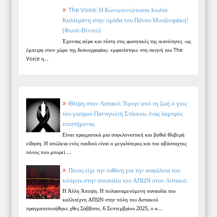
The Voice: Η Κωνωπινιώτισσα Ιουλία
Καλλιμάνη στην ομάδα του Πάνου Μουζουράκη!
(Φωτό-Βίντεο)
Έχοντας αέρα και πίστη στις φωνητικές της ικανότητες -ως
έμπειρη στον χώρο της δισκογραφίας- εμφανίστηκε στη σκηνή του The
Voice η...
Θλίψη στον Αστακό: Έφυγε από τη ζωή ο γιος
του γιατρού Παναγιώτη Στάικου, ένας λαμπρός
επιστήμονας
Είναι πραγματικά μια συγκλονιστική και βαθιά θλιβερή
είδηση. Η απώλεια ενός παιδιού είναι ο μεγαλύτερος και πιο αβάσταχτος
πόνος που μπορεί ...
Ποιος είχε την ευθύνη για την ασφάλεια του
κόσμου στην συναυλία του ΑΠΩΝ στον Αστακό;
Η Άλλη Άποψη. Η πολυαναμενόμενη συναυλία του
καλλιτέχνη ΑΠΩΝ στην πόλη του Αστακού
πραγματοποιήθηκε χθες Σάββατο, 6 Σεπτεμβρίου 2025, ο κ...