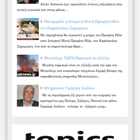
Αίολο Αστακού έχει προκαλέσει έντονες συζητήσεις στην
τοπική κοινωνία και στους φίλους ...
Πανηγυρίζει η Ιστορική Μονή Προφήτη Ηλία
στο Καραϊσκάκη Ξηρομέρου
Με λαμπρότητα θα εορταστεί η μνήμη του Προφήτη Ηλία
στην Ιστορική Μονή Προφήτη Ηλία, στο Καραϊσκάκη
Ξηρομέρου, ένα από τα σημαντικότερα θρησ...
Μεσολόγγι ΤΩΡΑ:Πυρκαγιά σε εξέλιξη
Μεγάλη πυρκαγιά είναι σε εξέλιξη αυτή την ώρα στο
Μεσολόγγι στο καταυλισμό τσιγγάνων.Ισχυρή δύναμη της
πυροσβεστικής υπηρεσίας Μεσολογγίου...
Μνημόσυνο Γρηγόρη Λιάλιου
Με τη συμπλήρωση έξι μηνών από την κοίμηση του
αγαπημένου μας Πατέρα, Συζύγου, Παππού και φίλου
Γρηγόρη Λιάλιου , τελούμε το εξάμηνο μνημ...