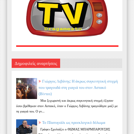
Δημοφιλείς αναρτήσεις
Γιώργος Λιβάνης: Η άκρως συγκινητική στιγμή
που τραγουδά στη γιαγιά του στον Αστακό
(Βίντεο)
Μια ξεχωριστή και άκρως συγκινητική στιγμή έζησαν
όσοι βρέθηκαν στον Αστακό, όταν ο Γιώργος Λιβάνης τραγούδησε μαζί με
τη γιαγιά του. Ο γν...
Το Πλατυγιάλι ως προεκλογικό δόλωμα
Γράφει-Σχολιάζει ο ΘΩΜΑΣ ΜΠΑΡΜΠΑΡΟΥΣΗΣ