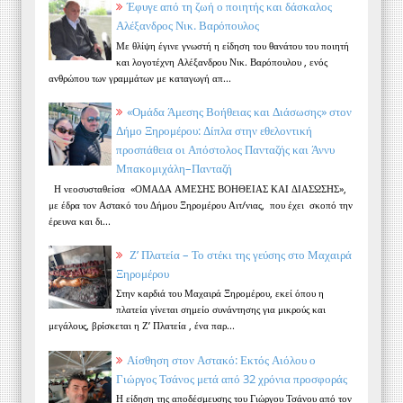
Έφυγε από τη ζωή ο ποιητής και δάσκαλος
Αλέξανδρος Νικ. Βαρόπουλος
Με θλίψη έγινε γνωστή η είδηση του θανάτου του ποιητή
και λογοτέχνη Αλέξανδρου Νικ. Βαρόπουλου , ενός
ανθρώπου των γραμμάτων με καταγωγή απ...
«Ομάδα Άμεσης Βοήθειας και Διάσωσης» στον
Δήμο Ξηρομέρου: Δίπλα στην εθελοντική
προσπάθεια οι Απόστολος Πανταζής και Άννυ
Μπακομιχάλη–Πανταζή
Η νεοσυσταθείσα «ΟΜΑΔΑ ΑΜΕΣΗΣ ΒΟΗΘΕΙΑΣ ΚΑΙ ΔΙΑΣΩΣΗΣ»,
με έδρα τον Αστακό του Δήμου Ξηρομέρου Αιτ/νιας, που έχει σκοπό την
έρευνα και δι...
Ζ’ Πλατεία – Το στέκι της γεύσης στο Μαχαιρά
Ξηρομέρου
Στην καρδιά του Μαχαιρά Ξηρομέρου, εκεί όπου η
πλατεία γίνεται σημείο συνάντησης για μικρούς και
μεγάλους, βρίσκεται η Ζ’ Πλατεία , ένα παρ...
Αίσθηση στον Αστακό: Εκτός Αιόλου ο
Γιώργος Τσάνος μετά από 32 χρόνια προσφοράς
Η είδηση της αποδέσμευσης του Γιώργου Τσάνου από τον