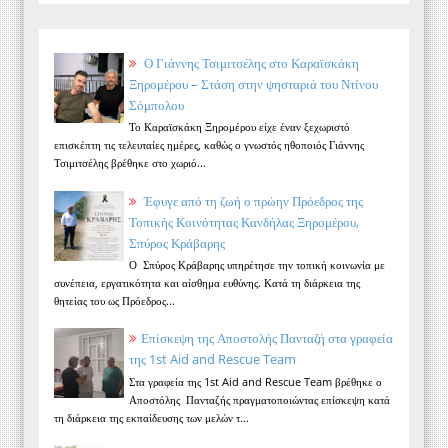
Ο Γιάννης Τσιμιτσέλης στο Καραϊσκάκη
Ξηρομέρου – Στάση στην ψησταριά του Ντίνου
Σόμπολου
Το Καραϊσκάκη Ξηρομέρου είχε έναν ξεχωριστό
επισκέπτη τις τελευταίες ημέρες, καθώς ο γνωστός ηθοποιός Γιάννης
Τσιμιτσέλης βρέθηκε στο χωριό...
Έφυγε από τη ζωή ο πρώην Πρόεδρος της
Τοπικής Κοινότητας Κανδήλας Ξηρομέρου,
Σπύρος Κράβαρης
Ο Σπύρος Κράβαρης υπηρέτησε την τοπική κοινωνία με
συνέπεια, εργατικότητα και αίσθημα ευθύνης. Κατά τη διάρκεια της
θητείας του ως Πρόεδρος...
Επίσκεψη της Αποστολής Πανταζή στα γραφεία
της 1st Aid and Rescue Team
Στα γραφεία της 1st Aid and Rescue Team βρέθηκε ο
Αποστόλης Πανταζής πραγματοποιώντας επίσκεψη κατά
τη διάρκεια της εκπαίδευσης των μελών τ...