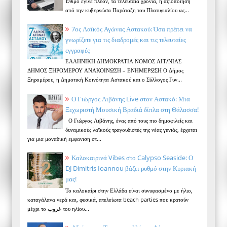
Έθιμο έγινε πλέον, τα τελευταία χρόνια, η αξιοποίηση
από την κυβερνώσα Παράταξη του Πλατυγιαλίου ως...
7ος Λαϊκός Αγώνας Αστακού: Όσα πρέπει να
γνωρίζετε για τις διαδρομές και τις τελευταίες
εγγραφές
ΕΛΛΗΝΙΚΗ ΔΗΜΟΚΡΑΤΙΑ ΝΟΜΟΣ ΑΙΤ/ΝΙΑΣ
ΔΗΜΟΣ ΞΗΡΟΜΕΡΟΥ ΑΝΑΚΟΙΝΩΣΗ – ΕΝΗΜΕΡΩΣΗ Ο Δήμος
Ξηρομέρου, η Δημοτική Κοινότητα Αστακού και ο Σύλλογος Γυν...
Ο Γιώργος Λιβάνης Live στον Αστακό: Μια
Ξεχωριστή Μουσική Βραδιά δίπλα στη Θάλασσα!
Ο Γιώργος Λιβάνης, ένας από τους πιο δημοφιλείς και
δυναμικούς λαϊκούς τραγουδιστές της νέας γενιάς, έρχεται
για μια μοναδική εμφανιση στ...
Καλοκαιρινά Vibes στο Calypso Seaside: Ο
DJ Dimitris Ioannou βάζει ρυθμό στην Κυριακή
μας!
Το καλοκαίρι στην Ελλάδα είναι συνυφασμένο με ήλιο,
καταγάλανα νερά και, φυσικά, ατελείωτα beach parties που κρατούν
μέχρι το غروب του ηλίου...