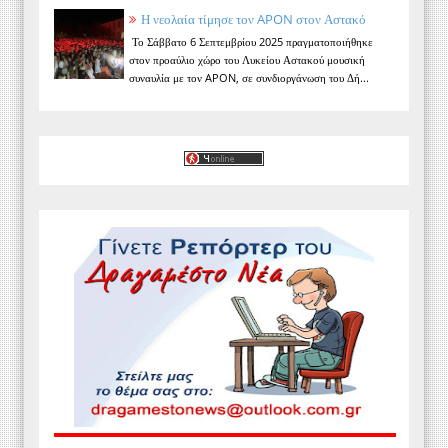
Η νεολαία τίμησε τον APON στον Αστακό
Το Σάββατο 6 Σεπτεμβρίου 2025 πραγματοποιήθηκε
στον προαύλιο χώρο του Λυκείου Αστακού μουσική
συναυλία με τον APON, σε συνδιοργάνωση του Δή...