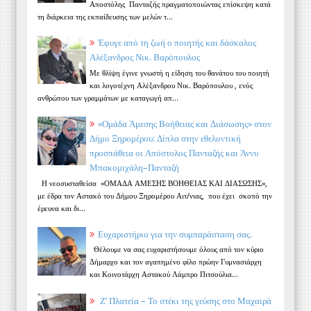
Αποστόλης Πανταζής πραγματοποιώντας επίσκεψη κατά
τη διάρκεια της εκπαίδευσης των μελών τ...
Έφυγε από τη ζωή ο ποιητής και δάσκαλος
Αλέξανδρος Νικ. Βαρόπουλος
Με θλίψη έγινε γνωστή η είδηση του θανάτου του ποιητή
και λογοτέχνη Αλέξανδρου Νικ. Βαρόπουλου , ενός
ανθρώπου των γραμμάτων με καταγωγή απ...
«Ομάδα Άμεσης Βοήθειας και Διάσωσης» στον
Δήμο Ξηρομέρου: Δίπλα στην εθελοντική
προσπάθεια οι Απόστολος Πανταζής και Άννυ
Μπακομιχάλη–Πανταζή
Η νεοσυσταθείσα «ΟΜΑΔΑ ΑΜΕΣΗΣ ΒΟΗΘΕΙΑΣ ΚΑΙ ΔΙΑΣΩΣΗΣ»,
με έδρα τον Αστακό του Δήμου Ξηρομέρου Αιτ/νιας, που έχει σκοπό την
έρευνα και δι...
Ευχαριστήριο για την συμπαράσταση σας.
Θέλουμε να σας ευχαριστήσουμε όλους από τον κύριο
Δήμαρχο και τον αγαπημένο φίλο πρώην Γυμνασιάρχη
και Κοινοτάρχη Αστακού Λάμπρο Πιτσούλια...
Ζ’ Πλατεία – Το στέκι της γεύσης στο Μαχαιρά