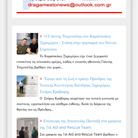
Ο Γιάννης Τσιμιτσέλης στο Καραϊσκάκη
Ξηρομέρου – Στάση στην ψησταριά του Ντίνου
Σόμπολου
Το Καραϊσκάκη Ξηρομέρου είχε έναν ξεχωριστό
επισκέπτη τις τελευταίες ημέρες, καθώς ο γνωστός ηθοποιός Γιάννης
Τσιμιτσέλης βρέθηκε στο χωριό...
Έφυγε από τη ζωή ο πρώην Πρόεδρος της
Τοπικής Κοινότητας Κανδήλας Ξηρομέρου,
Σπύρος Κράβαρης
Ο Σπύρος Κράβαρης υπηρέτησε την τοπική κοινωνία με
συνέπεια, εργατικότητα και αίσθημα ευθύνης. Κατά τη διάρκεια της
θητείας του ως Πρόεδρος...
Επίσκεψη της Αποστολής Πανταζή στα γραφεία
της 1st Aid and Rescue Team
Στα γραφεία της 1st Aid and Rescue Team βρέθηκε ο