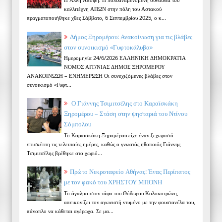
καλλιτέχνη ΑΠΩΝ στην πόλη του Αστακού
πραγματοποιήθηκε χθες Σάββατο, 6 Σεπτεμβρίου 2025, ο κ...
Δήμος Ξηρομέρου: Ανακοίνωση για τις βλάβες
στον συνοικισμό «Γυφτοκάλυβα»
Ημερομηνία 24/6/2026 ΕΛΛΗΝΙΚΗ ΔΗΜΟΚΡΑΤΙΑ
ΝΟΜΟΣ ΑΙΤ/ΝΙΑΣ ΔΗΜΟΣ ΞΗΡΟΜΕΡΟΥ
ΑΝΑΚΟΙΝΩΣΗ – ΕΝΗΜΕΡΩΣΗ Οι συνεχιζόμενες βλάβες στον
συνοικισμό «Γυφτ...
Ο Γιάννης Τσιμιτσέλης στο Καραϊσκάκη
Ξηρομέρου – Στάση στην ψησταριά του Ντίνου
Σόμπολου
Το Καραϊσκάκη Ξηρομέρου είχε έναν ξεχωριστό
επισκέπτη τις τελευταίες ημέρες, καθώς ο γνωστός ηθοποιός Γιάννης
Τσιμιτσέλης βρέθηκε στο χωριό...
Πρώτο Νεκροταφείο Αθήνας: Ένας Περίπατος
με τον φακό του ΧΡΗΣΤΟΥ ΜΠΟΝΗ
Το άγαλμα στον τάφο του Θόδωρου Κολοκοτρώνη,
απεικονίζει τον αγωνιστή ντυμένο με την φουστανέλα του,
πάνοπλο να κάθεται αγέρωχα. Σε μα...