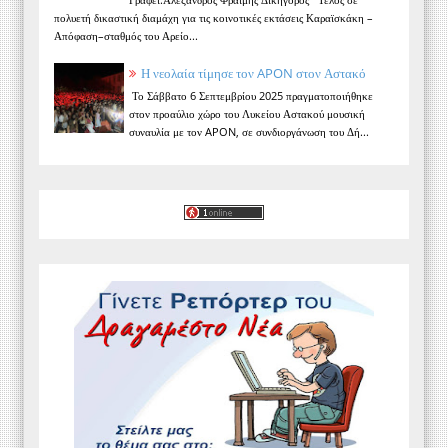
πολυετή δικαστική διαμάχη για τις κοινοτικές εκτάσεις Καραϊσκάκη –
Απόφαση–σταθμός του Αρείο...
Η νεολαία τίμησε τον APON στον Αστακό
Το Σάββατο 6 Σεπτεμβρίου 2025 πραγματοποιήθηκε
στον προαύλιο χώρο του Λυκείου Αστακού μουσική
συναυλία με τον APON, σε συνδιοργάνωση του Δή...