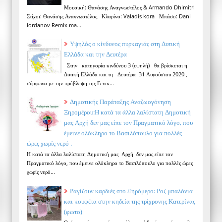
Μουσική: Θανάσης Αναγνωστέλος & Armando Dhimitri
Στίχοι: Θανάσης Αναγνωστέλος Κλαρίνο: Valadis kora Μπάσο: Dani
iordanov Remix ma...
Υψηλός ο κίνδυνος πυρκαγιάς στη Δυτική
Ελλάδα και την Δευτέρα
Στην κατηγορία κινδύνου 3 (υψηλή) θα βρίσκεται η
Δυτική Ελλάδα και τη Δευτέρα 31 Αυγούστου 2020 ,
σύμφωνα με την πρόβλεψη της Γενικ...
Δημοτικής Παράταξης Αναζωογόνηση
Ξηρομέρου:Η κατά τα άλλα λαλίστατη Δημοτική
μας Αρχή δεν μας είπε τον Πραγματικό λόγο, που
έμεινε ολόκληρο το Βασιλόπουλο για πολλές
ώρες χωρίς νερό .
Η κατά τα άλλα λαλίστατη Δημοτική μας Αρχή δεν μας είπε τον
Πραγματικό λόγο, που έμεινε ολόκληρο το Βασιλόπουλο για πολλές ώρες
χωρίς νερό...
Ραγίζουν καρδιές στο Ξηρόμερο: Ροζ μπαλόνια
και κουφέτα στην κηδεία της τρίχρονης Κατερίνας
(φωτο)