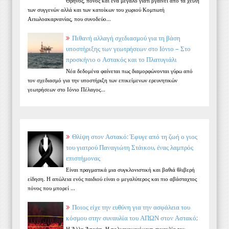
Θρήνος, πόνος και ένα μεγάλο γιατί βγαίνει από τα χείλη
των συγγενών αλλά και των κατοίκων του χωριού Κομπωτή
Αιτωλοακαρνανίας, που συνοδεύο...
Πιθανή αλλαγή σχεδιασμού για τη βάση
υποστήριξης των γεωτρήσεων στο Ιόνιο – Στο
προσκήνιο ο Αστακός και το Πλατυγιάλι
Νέα δεδομένα φαίνεται πως διαμορφώνονται γύρω από
τον σχεδιασμό για την υποστήριξη των επικείμενων ερευνητικών
γεωτρήσεων στο Ιόνιο Πέλαγος...
Θλίψη στον Αστακό: Έφυγε από τη ζωή ο γιος
του γιατρού Παναγιώτη Στάικου, ένας λαμπρός
επιστήμονας
Είναι πραγματικά μια συγκλονιστική και βαθιά θλιβερή
είδηση. Η απώλεια ενός παιδιού είναι ο μεγαλύτερος και πιο αβάσταχτος
πόνος που μπορεί ...
Ποιος είχε την ευθύνη για την ασφάλεια του
κόσμου στην συναυλία του ΑΠΩΝ στον Αστακό;
Η Άλλη Άποψη. Η πολυαναμενόμενη συναυλία του