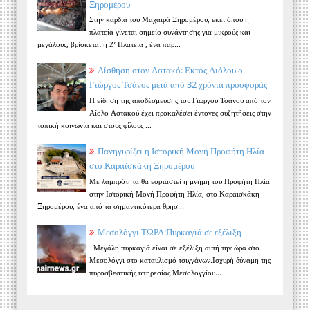
Ξηρομέρου
Στην καρδιά του Μαχαιρά Ξηρομέρου, εκεί όπου η
πλατεία γίνεται σημείο συνάντησης για μικρούς και
μεγάλους, βρίσκεται η Ζ’ Πλατεία , ένα παρ...
Αίσθηση στον Αστακό: Εκτός Αιόλου ο
Γιώργος Τσάνος μετά από 32 χρόνια προσφοράς
Η είδηση της αποδέσμευσης του Γιώργου Τσάνου από τον
Αίολο Αστακού έχει προκαλέσει έντονες συζητήσεις στην
τοπική κοινωνία και στους φίλους ...
Πανηγυρίζει η Ιστορική Μονή Προφήτη Ηλία
στο Καραϊσκάκη Ξηρομέρου
Με λαμπρότητα θα εορταστεί η μνήμη του Προφήτη Ηλία
στην Ιστορική Μονή Προφήτη Ηλία, στο Καραϊσκάκη
Ξηρομέρου, ένα από τα σημαντικότερα θρησ...
Μεσολόγγι ΤΩΡΑ:Πυρκαγιά σε εξέλιξη
Μεγάλη πυρκαγιά είναι σε εξέλιξη αυτή την ώρα στο
Μεσολόγγι στο καταυλισμό τσιγγάνων.Ισχυρή δύναμη της
πυροσβεστικής υπηρεσίας Μεσολογγίου...