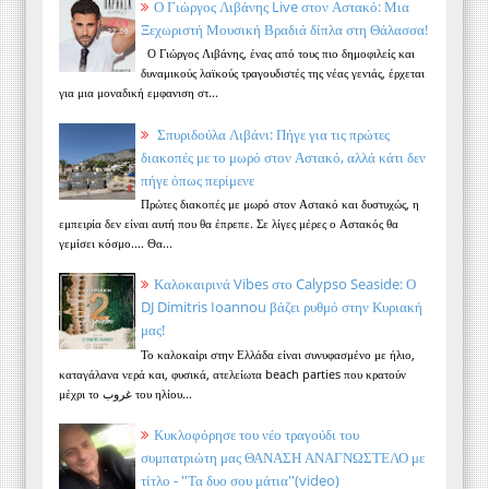
Ο Γιώργος Λιβάνης Live στον Αστακό: Μια
Ξεχωριστή Μουσική Βραδιά δίπλα στη Θάλασσα!
Ο Γιώργος Λιβάνης, ένας από τους πιο δημοφιλείς και
δυναμικούς λαϊκούς τραγουδιστές της νέας γενιάς, έρχεται
για μια μοναδική εμφανιση στ...
Σπυριδούλα Λιβάνι: Πήγε για τις πρώτες
διακοπές με το μωρό στον Αστακό, αλλά κάτι δεν
πήγε όπως περίμενε
Πρώτες διακοπές με μωρό στον Αστακό και δυστυχώς, η
εμπειρία δεν είναι αυτή που θα έπρεπε. Σε λίγες μέρες ο Αστακός θα
γεμίσει κόσμο.... Θα...
Καλοκαιρινά Vibes στο Calypso Seaside: Ο
DJ Dimitris Ioannou βάζει ρυθμό στην Κυριακή
μας!
Το καλοκαίρι στην Ελλάδα είναι συνυφασμένο με ήλιο,
καταγάλανα νερά και, φυσικά, ατελείωτα beach parties που κρατούν
μέχρι το غروب του ηλίου...
Κυκλοφόρησε του νέο τραγούδι του
συμπατριώτη μας ΘΑΝΑΣΗ ΑΝΑΓΝΩΣΤΕΛΟ με
τίτλο - ''Τα δυο σου μάτια''(video)