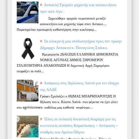
Αστακός:Τροχαίο μηχανής και αυτοκινήτου
πριν από λίγο .
Σημειώθηκε τροχαίο περιστατικό μεταξύ
αυτοκινήτου και μηχανής τώρα στον Αστακο....
Παρατηρείται προσωρινή καθυστέρηση στην κυκλοφορ...
Τα ειλικρινή μας συλλυπητήρια προς τον πρώην
Δήμαρχο Αστακού κ. Παναγιώτη Στάικο.
Ημερομηνία 26/6/2026 ΕΛΛΗΝΙΚΗ ΔΗΜΟΚΡΑΤΙΑ
ΝΟΜΟΣ ΑΙΤ/ΝΙΑΣ ΔΗΜΟΣ ΞΗΡΟΜΕΡΟΥ
ΣΥΛΛΥΠΗΤΗΡΙΑ ΑΝΑΚΟΙΝΩΣΗ Η Δημοτική Αρχή Ξηρομέρου
εκφράζει τα συλλ...
Ασάφειες στις Δηλώσεις Λαϊνά για τον έλεγχο
της ΑΑΔΕ
Γράφει-Σχολιάζει ο ΘΩΜΑΣ ΜΠΑΡΜΠΑΡΟΥΣΗΣ Η
δήλωση του κ. Κώστα Λαϊνά- που φέρεται να έχει γίνει
στο agrinionews- ουδόλως μας καθιστά σοφότερο...
Τέλος σε πολυετή δικαστική διαμάχη για τις
κοινοτικές εκτάσεις Καραϊσκάκη – Απόφαση –
σταθμός του Αρείου Πάγου
Γράφει:Αλέξανδρος Φραίμης Δικηγόρος Τέλος σε