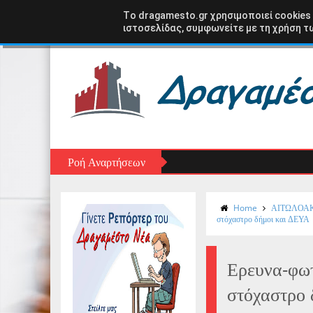
Αρχική σελίδα
ΑΣΤΑΚΟΣ
ΞΗΡΟΜΕΡΟ
ΑΙΤ
Tο dragamesto.gr χρησιμοποιεί cookies
ιστοσελίδας, συμφωνείτε με τη χρήση τω
Ροή Αναρτήσεων
Home
ΑΙΤΩΛΟΑ
στόχαστρο δήμοι και ΔΕΥΑ
Ερευνα-φωτ
στόχαστρο 