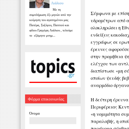
Λιάλιου
Με τη
Σύμφωνα με επίση
συμπλήρωση έξι μηνών από την
υδρομέτρων από αυ
κοίμηση του αγαπημένου μας
Πατέρα, Συζύγου, Παππού και
ολοκληρώσει η Εθν
φίλου Γρηγόρη Λιάλιου , τελούμε
ενδείξεις κακοδια
το εξάμηνο μνημ...
εγγράφως σε ερωτή
έρευνες αφορούσε
στην προμήθεια ψ
ελέγχου των αντλ
διαπίστωσε «μη σ
οποίων ψευδής βεβ
αναρμόδιο όργανο
Φόρμα επικοινωνίας
Η δεύτερη έρευνα
Περιφέρειας Κεντ
Όνομα
«η νομιμότητα συ
παραλαβής, η οπο
παράνομα σύμβαση