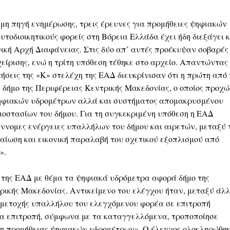
μη πηγή ενημέρωσης, τρεις έρευνες για προμήθειες ψηφιακών
τοδιοικητικούς φορείς στη Βόρεια Ελλάδα έχει ήδη διεξάγει κ
ική Αρχή Διαφάνειας. Στις δύο απ’ αυτές προέκυψαν σοβαρές
χείρισης, ενώ η τρίτη υπόθεση τέθηκε στο αρχείο. Απαντώντας
σεις της «Κ» στελέχη της ΕΑΔ διευκρίνισαν ότι η πρώτη από 
 δήμο της Περιφέρειας Κεντρικής Μακεδονίας, ο οποίος προχ
ηφιακών υδρομέτρων αλλά και συστήματος απομακρυσμένου
ιοστασίων του δήμου. Για τη συγκεκριμένη υπόθεση η ΕΑΔ
ύννομες ενέργειες υπαλλήλων του δήμου και αιρετών, μεταξύ
αίωση και εικονική παραλαβή του σχετικού εξοπλισμού από
».
 της ΕΑΔ με θέμα τα ψηφιακά υδρόμετρα αφορά δήμο της
ρικής Μακεδονίας. Αντικείμενο του ελέγχου ήταν, μεταξύ άλ
μμετοχής υπαλλήλου του ελεγχόμενου φορέα σε επιτροπή
ία επιτροπή, σύμφωνα με τα καταγγελλόμενα, τροποποίησε
 προμήθειας ψηφιακών υδρομέτρων». Ο έλεγχος ολοκληρώθη