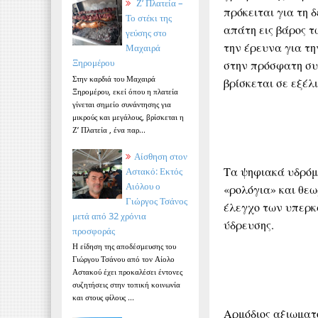
Ζ’ Πλατεία –
πρόκειται για τη 
Το στέκι της
απάτη εις βάρος τ
γεύσης στο
την έρευνα για τ
Μαχαιρά
Ξηρομέρου
στην πρόσφατη συ
Στην καρδιά του Μαχαιρά
βρίσκεται σε εξέλι
Ξηρομέρου, εκεί όπου η πλατεία
γίνεται σημείο συνάντησης για
μικρούς και μεγάλους, βρίσκεται η
Ζ’ Πλατεία , ένα παρ...
Αίσθηση στον
Τα ψηφιακά υδρόμ
Αστακό: Εκτός
Αιόλου ο
«ρολόγια» και θεω
Γιώργος Τσάνος
έλεγχο των υπερκ
μετά από 32 χρόνια
ύδρευσης.
προσφοράς
Η είδηση της αποδέσμευσης του
Γιώργου Τσάνου από τον Αίολο
Αστακού έχει προκαλέσει έντονες
συζητήσεις στην τοπική κοινωνία
και στους φίλους ...
Αρμόδιος αξιωματο