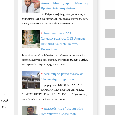
Αστακό: Μια Ξεχωριστή Μουσική
Βραδιά δίπλα στη Θάλασσα!
Ο Γιώργος Λιβάνης, ένας από τους πιο
δημοφιλείς και δυναμικούς λαϊκούς τραγουδιστές της νέας
γενιάς, έρχεται για μια μοναδική εμφανιση στ...
Καλοκαιρινά Vibes στο
Calypso Seaside: Ο DJ Dimitris
Ioannou βάζει ρυθμό στην
Κυριακή μας!
Το καλοκαίρι στην Ελλάδα είναι συνυφασμένο με ήλιο,
καταγάλανα νερά και, φυσικά, ατελείωτα beach parties
που κρατούν μέχρι το غروب του ηλίου...
Διακοπή ρεύματος σχεδόν σε
όλο τον Δήμο Ξηρομέρου.
Ημερομηνία 1/8/2026 ΕΛΛΗΝΙΚΗ
ΔΗΜΟΚΡΑΤΙΑ ΝΟΜΟΣ ΑΙΤ/ΝΙΑΣ
ν με
ΔΗΜΟΣ ΞΗΡΟΜΕΡΟΥ ΕΝΗΜΕΡΩΣΗ Λόγω φωτιάς
στον Κουβαρά έχει διακοπή το ηλεκ...
ετικά
 το
Διαψεύδει τις φήμες για νέος
Αντιδήμαρχος Ξηρομέρου!