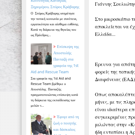
Κοινότητας Κανδήλας
Γιάννης Σουλιώτη
Ξηρομέρου, Σπύρος Κράβαρης
Ο Σπύρος Κράβαρης υπηρέτησε
Στο μικροσκόπιο τ
την τοπική κοινωνία με συνέπεια,
εργατικότητα και αίσθημα ευθύνης.
αποκλείεται να έχ
Κατά τη διάρκεια της θητείας του
Ελλάδα...
ως Πρόεδρος...
Επίσκεψη της
Αποστολής
Πανταζή στα
Ερευνα για απάτη
γραφεία της 1st
φορείς της τοπική
Aid and Rescue Team
Διαφάνειας (ΕΑΔ)
Στα γραφεία της 1st Aid and
Rescue Team βρέθηκε ο
Αποστόλης Πανταζής
Οπως αποκαλύπτει 
πραγματοποιώντας επίσκεψη κατά
τη διάρκεια της εκπαίδευσης των
μήνες, με τις πλ
μελών τ...
είναι ιδιαίτερα ε
συγκεκριμένες προ
Έφυγε από τη
ζωή ο ποιητής
μιλώντας στην «Κ»
και δάσκαλος
ήδη εντοπίσει η Α