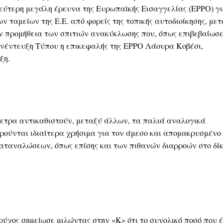
δεύτερη μεγάλη έρευνα της Ευρωπαϊκής Εισαγγελίας (EPPO) γ
ων ταμείων της Ε.Ε. από φορείς της τοπικής αυτοδιοίκησης, μετ
ην προμήθεια των σπιτιών ανακύκλωσης που, όπως επιβεβαίωσ
νέντευξη Τύπου η επικεφαλής της EPPO Λάουρα Κοβέσι,
ξη.
ετρα αντικαθιστούν, μεταξύ άλλων, τα παλιά αναλογικά
ρούνται ιδιαίτερα χρήσιμα για τον άμεσο και απομακρυσμένο
αταναλώσεων, όπως επίσης και των πιθανών διαρροών στο δί
ύχος σημείωσε μιλώντας στην «Κ» ότι το συνολικό ποσό που έ