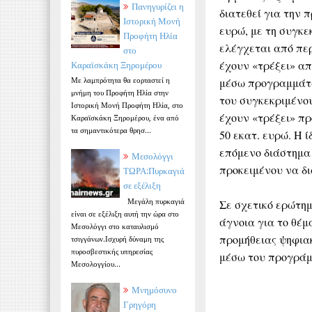
Πανηγυρίζει η
διατεθεί για την 
Ιστορική Μονή
ευρώ, με τη συγκε
Προφήτη Ηλία
ελέγχεται από περ
στο
έχουν «τρέξει» απ
Καραϊσκάκη Ξηρομέρου
Με λαμπρότητα θα εορταστεί η
μέσω προγραμμάτω
μνήμη του Προφήτη Ηλία στην
του συγκεκριμένο
Ιστορική Μονή Προφήτη Ηλία, στο
έχουν «τρέξει» π
Καραϊσκάκη Ξηρομέρου, ένα από
τα σημαντικότερα θρησ...
50 εκατ. ευρώ. Η 
επόμενο διάστημα
Μεσολόγγι
προκειμένου να δι
ΤΩΡΑ:Πυρκαγιά
σε εξέλιξη
Μεγάλη πυρκαγιά
Σε σχετικό ερώτη
είναι σε εξέλιξη αυτή την ώρα στο
άγνοια για το θέμ
Μεσολόγγι στο καταυλισμό
προμήθειας ψηφια
τσιγγάνων.Ισχυρή δύναμη της
πυροσβεστικής υπηρεσίας
μέσω του προγράμμ
Μεσολογγίου...
Μνημόσυνο
Γρηγόρη