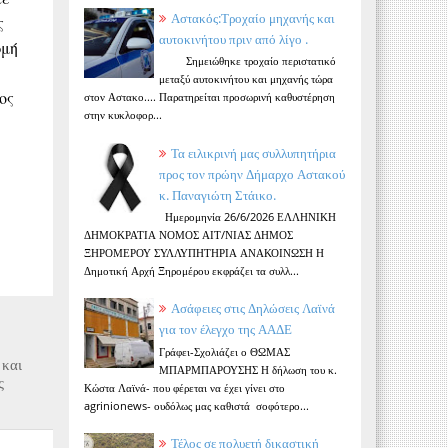
Αστακός:Τροχαίο μηχανής και
ς
αυτοκινήτου πριν από λίγο .
ρμή
Σημειώθηκε τροχαίο περιστατικό
μεταξύ αυτοκινήτου και μηχανής τώρα
ος
στον Αστακο.... Παρατηρείται προσωρινή καθυστέρηση
στην κυκλοφορ...
Τα ειλικρινή μας συλλυπητήρια
προς τον πρώην Δήμαρχο Αστακού
κ. Παναγιώτη Στάικο.
Ημερομηνία 26/6/2026 ΕΛΛΗΝΙΚΗ
ΔΗΜΟΚΡΑΤΙΑ ΝΟΜΟΣ ΑΙΤ/ΝΙΑΣ ΔΗΜΟΣ
ΞΗΡΟΜΕΡΟΥ ΣΥΛΛΥΠΗΤΗΡΙΑ ΑΝΑΚΟΙΝΩΣΗ Η
Δημοτική Αρχή Ξηρομέρου εκφράζει τα συλλ...
Ασάφειες στις Δηλώσεις Λαϊνά
για τον έλεγχο της ΑΑΔΕ
Γράφει-Σχολιάζει ο ΘΩΜΑΣ
 και
ΜΠΑΡΜΠΑΡΟΥΣΗΣ Η δήλωση του κ.
ς
Κώστα Λαϊνά- που φέρεται να έχει γίνει στο
agrinionews- ουδόλως μας καθιστά σοφότερο...
Τέλος σε πολυετή δικαστική