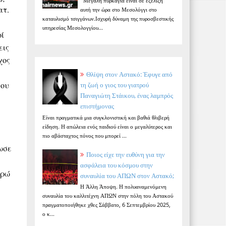
Μεγάλη πυρκαγιά είναι σε εξέλιξη
ατ.
αυτή την ώρα στο Μεσολόγγι στο
καταυλισμό τσιγγάνων.Ισχυρή δύναμη της πυροσβεστικής
υπηρεσίας Μεσολογγίου...
οί
εις
χος
Θλίψη στον Αστακό: Έφυγε από
που
τη ζωή ο γιος του γιατρού
Παναγιώτη Στάικου, ένας λαμπρός
επιστήμονας
Είναι πραγματικά μια συγκλονιστική και βαθιά θλιβερή
είδηση. Η απώλεια ενός παιδιού είναι ο μεγαλύτερος και
πιο αβάσταχτος πόνος που μπορεί ...
ωσε
Ποιος είχε την ευθύνη για την
ασφάλεια του κόσμου στην
υρώ
συναυλία του ΑΠΩΝ στον Αστακό;
Η Άλλη Άποψη. Η πολυαναμενόμενη
συναυλία του καλλιτέχνη ΑΠΩΝ στην πόλη του Αστακού
πραγματοποιήθηκε χθες Σάββατο, 6 Σεπτεμβρίου 2025,
ο κ...