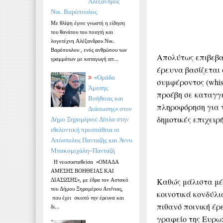
Αλέξανδρος
Νικ. Βαρόπουλος
Με θλίψη έγινε γνωστή η είδηση
του θανάτου του ποιητή και
λογοτέχνη Αλέξανδρου Νικ.
Βαρόπουλου , ενός ανθρώπου των
Απολύτως επιβεβα
γραμμάτων με καταγωγή απ...
έρευνα βασίζεται
«Ομάδα
συμφέροντος (whist
Άμεσης
προέβη σε καταγγ
Βοήθειας και
πληροφόρηση για 
Διάσωσης» στον
δημοτικές επιχει
Δήμο Ξηρομέρου: Δίπλα στην
εθελοντική προσπάθεια οι
Απόστολος Πανταζής και Άννυ
Μπακομιχάλη–Πανταζή
Η νεοσυσταθείσα «ΟΜΑΔΑ
ΑΜΕΣΗΣ ΒΟΗΘΕΙΑΣ ΚΑΙ
ΔΙΑΣΩΣΗΣ», με έδρα τον Αστακό
Καθώς μάλιστα μέ
του Δήμου Ξηρομέρου Αιτ/νιας,
κοινοτικά κονδύλ
που έχει σκοπό την έρευνα και
πιθανό ποινική έρ
δι...
γραφείο της Ευρω