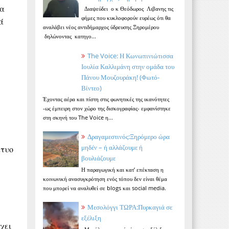
ια
Διαψεύδει ο κ Θεόδωρος Λιβανης τις
φήμες που κυκλοφορούν ευρέως ότι θα
ά
αναλάβει νέος αντιδήμαρχος ύδρευσης Ξηρομέρου
ε
δηλώνοντας κατηγο...
The Voice: Η Κωνωπινιώτισσα
Ιουλία Καλλιμάνη στην ομάδα του
Πάνου Μουζουράκη! (Φωτό-
Βίντεο)
Έχοντας αέρα και πίστη στις φωνητικές της ικανότητες
-ως έμπειρη στον χώρο της δισκογραφίας- εμφανίστηκε
στη σκηνή του The Voice η...
Δραγαμεστινός:Ξηρόμερο ώρα
μηδέν – ή αλλάζουμε ή
κτυο
βουλιάζουμε
Η παραγωγική και κατ’ επέκταση η
κοινωνική ανασυγκρότηση ενός τόπου δεν είναι θέμα
που μπορεί να αναλυθεί σε blogs και social media.
Μεσολόγγι ΤΩΡΑ:Πυρκαγιά σε
εξέλιξη
χει