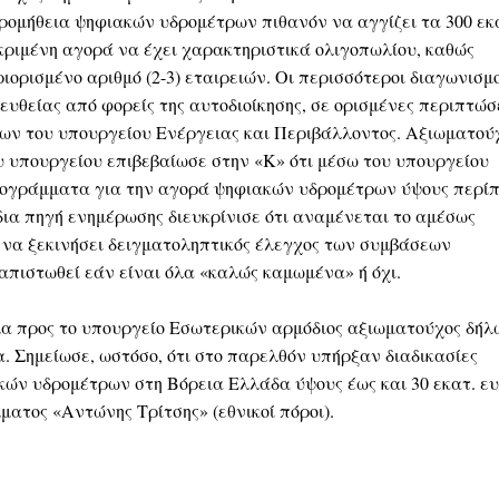
προμήθεια ψηφιακών υδρομέτρων πιθανόν να αγγίζει τα 300 εκ
κριμένη αγορά να έχει χαρακτηριστικά ολιγοπωλίου, καθώς
ιορισμένο αριθμό (2-3) εταιρειών. Οι περισσότεροι διαγωνισμ
ευθείας από φορείς της αυτοδιοίκησης, σε ορισμένες περιπτώσ
ν του υπουργείου Ενέργειας και Περιβάλλοντος. Αξιωματού
υ υπουργείου επιβεβαίωσε στην «Κ» ότι μέσω του υπουργείου
ρογράμματα για την αγορά ψηφιακών υδρομέτρων ύψους περί
ίδια πηγή ενημέρωσης διευκρίνισε ότι αναμένεται το αμέσως
 να ξεκινήσει δειγματοληπτικός έλεγχος των συμβάσεων
απιστωθεί εάν είναι όλα «καλώς καμωμένα» ή όχι.
μα προς το υπουργείο Εσωτερικών αρμόδιος αξιωματούχος δήλ
α. Σημείωσε, ωστόσο, ότι στο παρελθόν υπήρξαν διαδικασίες
κών υδρομέτρων στη Βόρεια Ελλάδα ύψους έως και 30 εκατ. ε
ατος «Αντώνης Τρίτσης» (εθνικοί πόροι).