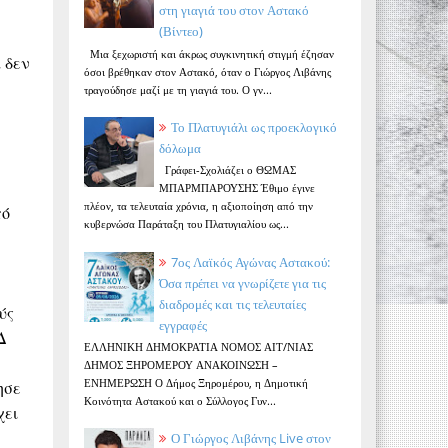
στη γιαγιά του στον Αστακό
(Βίντεο)
Μια ξεχωριστή και άκρως συγκινητική στιγμή έζησαν
 δεν
όσοι βρέθηκαν στον Αστακό, όταν ο Γιώργος Λιβάνης
τραγούδησε μαζί με τη γιαγιά του. Ο γν...
Το Πλατυγιάλι ως προεκλογικό
δόλωμα
Γράφει-Σχολιάζει ο ΘΩΜΑΣ
ΜΠΑΡΜΠΑΡΟΥΣΗΣ Έθιμο έγινε
πλέον, τα τελευταία χρόνια, η αξιοποίηση από την
πό
κυβερνώσα Παράταξη του Πλατυγιαλίου ως...
7ος Λαϊκός Αγώνας Αστακού:
Όσα πρέπει να γνωρίζετε για τις
διαδρομές και τις τελευταίες
ύς
εγγραφές
Δ
ΕΛΛΗΝΙΚΗ ΔΗΜΟΚΡΑΤΙΑ ΝΟΜΟΣ ΑΙΤ/ΝΙΑΣ
ΔΗΜΟΣ ΞΗΡΟΜΕΡΟΥ ΑΝΑΚΟΙΝΩΣΗ –
ΕΝΗΜΕΡΩΣΗ Ο Δήμος Ξηρομέρου, η Δημοτική
ησε
Κοινότητα Αστακού και ο Σύλλογος Γυν...
χει
Ο Γιώργος Λιβάνης Live στον