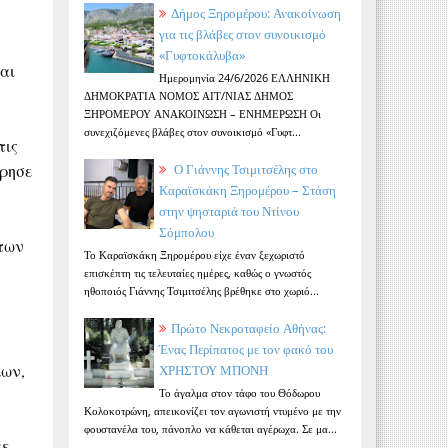
Δήμος Ξηρομέρου: Ανακοίνωση
για τις βλάβες στον συνοικισμό
«Γυφτοκάλυβα»
αι
Ημερομηνία 24/6/2026 ΕΛΛΗΝΙΚΗ
ΔΗΜΟΚΡΑΤΙΑ ΝΟΜΟΣ ΑΙΤ/ΝΙΑΣ ΔΗΜΟΣ
ΞΗΡΟΜΕΡΟΥ ΑΝΑΚΟΙΝΩΣΗ – ΕΝΗΜΕΡΩΣΗ Οι
συνεχιζόμενες βλάβες στον συνοικισμό «Γυφτ...
τις
ώρησε
Ο Γιάννης Τσιμιτσέλης στο
Καραϊσκάκη Ξηρομέρου – Στάση
στην ψησταριά του Ντίνου
Σόμπολου
 των
Το Καραϊσκάκη Ξηρομέρου είχε έναν ξεχωριστό
επισκέπτη τις τελευταίες ημέρες, καθώς ο γνωστός
ηθοποιός Γιάννης Τσιμιτσέλης βρέθηκε στο χωριό...
Πρώτο Νεκροταφείο Αθήνας:
Ένας Περίπατος με τον φακό του
λων,
ΧΡΗΣΤΟΥ ΜΠΟΝΗ
Το άγαλμα στον τάφο του Θόδωρου
Κολοκοτρώνη, απεικονίζει τον αγωνιστή ντυμένο με την
φουστανέλα του, πάνοπλο να κάθεται αγέρωχα. Σε μα...
κε