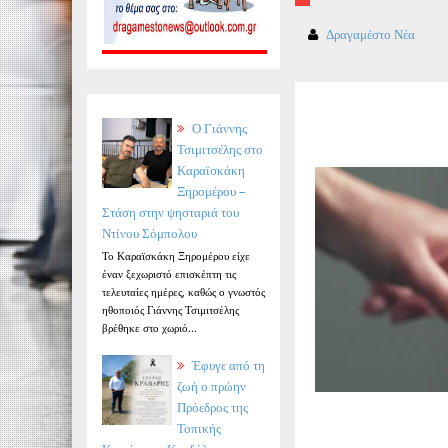
Δραγαμέστο Νέα
Ο Γιάννης
Τσιμιτσέλης στο
Καραϊσκάκη
Ξηρομέρου –
Στάση στην ψησταριά του
Ντίνου Σόμπολου
Το Καραϊσκάκη Ξηρομέρου είχε
έναν ξεχωριστό επισκέπτη τις
τελευταίες ημέρες, καθώς ο γνωστός
ηθοποιός Γιάννης Τσιμιτσέλης
βρέθηκε στο χωριό...
Έφυγε από τη
ζωή ο πρώην
Πρόεδρος της
Τοπικής