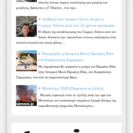
πλατεία γίνεται σημείο συνάντησης για μικρούς και
μεγάλους, βρίσκεται η Ζ’ Πλατεία , ένα παρ...
Αίσθηση στον Αστακό: Εκτός Αιόλου ο
Γιώργος Τσάνος μετά από 32 χρόνια προσφοράς
Η είδηση της αποδέσμευσης του Γιώργου Τσάνου από τον
Αίολο Αστακού έχει προκαλέσει έντονες συζητήσεις στην
τοπική κοινωνία και στους φίλους ...
Πανηγυρίζει η Ιστορική Μονή Προφήτη Ηλία
στο Καραϊσκάκη Ξηρομέρου
Με λαμπρότητα θα εορταστεί η μνήμη του Προφήτη Ηλία
στην Ιστορική Μονή Προφήτη Ηλία, στο Καραϊσκάκη
Ξηρομέρου, ένα από τα σημαντικότερα θρησ...
Μεσολόγγι ΤΩΡΑ:Πυρκαγιά σε εξέλιξη
Μεγάλη πυρκαγιά είναι σε εξέλιξη αυτή την ώρα στο
Μεσολόγγι στο καταυλισμό τσιγγάνων.Ισχυρή δύναμη της
πυροσβεστικής υπηρεσίας Μεσολογγίου...