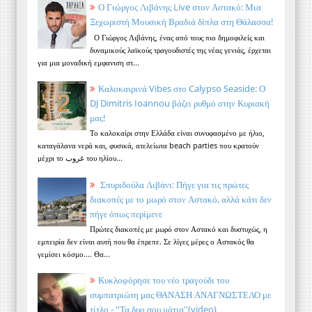
Ο Γιώργος Λιβάνης Live στον Αστακό: Μια
Ξεχωριστή Μουσική Βραδιά δίπλα στη Θάλασσα!
Ο Γιώργος Λιβάνης, ένας από τους πιο δημοφιλείς και
δυναμικούς λαϊκούς τραγουδιστές της νέας γενιάς, έρχεται
για μια μοναδική εμφανιση στ...
Καλοκαιρινά Vibes στο Calypso Seaside: Ο
DJ Dimitris Ioannou βάζει ρυθμό στην Κυριακή
μας!
Το καλοκαίρι στην Ελλάδα είναι συνυφασμένο με ήλιο,
καταγάλανα νερά και, φυσικά, ατελείωτα beach parties που κρατούν
μέχρι το غروب του ηλίου...
Σπυριδούλα Λιβάνι: Πήγε για τις πρώτες
διακοπές με το μωρό στον Αστακό, αλλά κάτι δεν
πήγε όπως περίμενε
Πρώτες διακοπές με μωρό στον Αστακό και δυστυχώς, η
εμπειρία δεν είναι αυτή που θα έπρεπε. Σε λίγες μέρες ο Αστακός θα
γεμίσει κόσμο.... Θα...
Κυκλοφόρησε του νέο τραγούδι του
συμπατριώτη μας ΘΑΝΑΣΗ ΑΝΑΓΝΩΣΤΕΛΟ με
τίτλο - ''Τα δυο σου μάτια''(video)