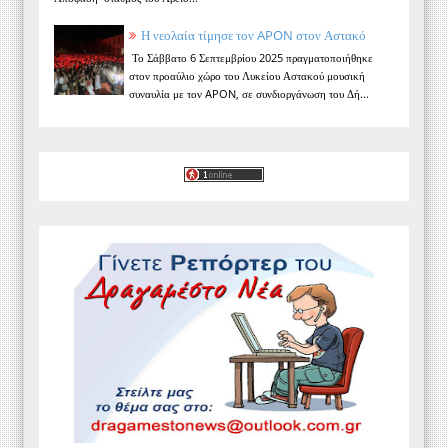
Η νεολαία τίμησε τον APON στον Αστακό
Το Σάββατο 6 Σεπτεμβρίου 2025 πραγματοποιήθηκε
στον προαύλιο χώρο του Λυκείου Αστακού μουσική
συναυλία με τον APON, σε συνδιοργάνωση του Δή...