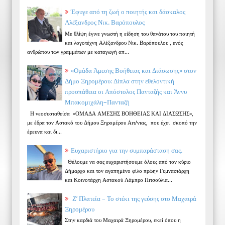
Έφυγε από τη ζωή ο ποιητής και δάσκαλος
Αλέξανδρος Νικ. Βαρόπουλος
Με θλίψη έγινε γνωστή η είδηση του θανάτου του ποιητή
και λογοτέχνη Αλέξανδρου Νικ. Βαρόπουλου , ενός
ανθρώπου των γραμμάτων με καταγωγή απ...
«Ομάδα Άμεσης Βοήθειας και Διάσωσης» στον
Δήμο Ξηρομέρου: Δίπλα στην εθελοντική
προσπάθεια οι Απόστολος Πανταζής και Άννυ
Μπακομιχάλη–Πανταζή
Η νεοσυσταθείσα «ΟΜΑΔΑ ΑΜΕΣΗΣ ΒΟΗΘΕΙΑΣ ΚΑΙ ΔΙΑΣΩΣΗΣ»,
με έδρα τον Αστακό του Δήμου Ξηρομέρου Αιτ/νιας, που έχει σκοπό την
έρευνα και δι...
Ευχαριστήριο για την συμπαράσταση σας.
Θέλουμε να σας ευχαριστήσουμε όλους από τον κύριο
Δήμαρχο και τον αγαπημένο φίλο πρώην Γυμνασιάρχη
και Κοινοτάρχη Αστακού Λάμπρο Πιτσούλια...
Ζ’ Πλατεία – Το στέκι της γεύσης στο Μαχαιρά
Ξηρομέρου
Στην καρδιά του Μαχαιρά Ξηρομέρου, εκεί όπου η