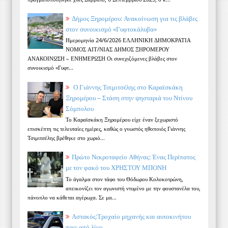
Δήμος Ξηρομέρου: Ανακοίνωση για τις βλάβες
στον συνοικισμό «Γυφτοκάλυβα»
Ημερομηνία 24/6/2026 ΕΛΛΗΝΙΚΗ ΔΗΜΟΚΡΑΤΙΑ
ΝΟΜΟΣ ΑΙΤ/ΝΙΑΣ ΔΗΜΟΣ ΞΗΡΟΜΕΡΟΥ
ΑΝΑΚΟΙΝΩΣΗ – ΕΝΗΜΕΡΩΣΗ Οι συνεχιζόμενες βλάβες στον
συνοικισμό «Γυφτ...
Ο Γιάννης Τσιμιτσέλης στο Καραϊσκάκη
Ξηρομέρου – Στάση στην ψησταριά του Ντίνου
Σόμπολου
Το Καραϊσκάκη Ξηρομέρου είχε έναν ξεχωριστό
επισκέπτη τις τελευταίες ημέρες, καθώς ο γνωστός ηθοποιός Γιάννης
Τσιμιτσέλης βρέθηκε στο χωριό...
Πρώτο Νεκροταφείο Αθήνας: Ένας Περίπατος
με τον φακό του ΧΡΗΣΤΟΥ ΜΠΟΝΗ
Το άγαλμα στον τάφο του Θόδωρου Κολοκοτρώνη,
απεικονίζει τον αγωνιστή ντυμένο με την φουστανέλα του,
πάνοπλο να κάθεται αγέρωχα. Σε μα...
Αστακός:Τροχαίο μηχανής και αυτοκινήτου
πριν από λίγο .