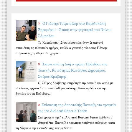
Ο Γιάννης Τσιμιτσέλης στο Καραϊσκάκη
Ξηρομέρου – Στάση στην ψησταριά του Ντίνου
Σόμπολου
Το Καραϊσκάκη Ξηρομέρου είχε έναν ξεχωριστό
επισκέπτη τις τελευταίες ημέρες, καθώς ο γνωστός ηθοποιός Γιάννης
Τσιμιτσέλης βρέθηκε στο χωριό...
Έφυγε από τη ζωή ο πρώην Πρόεδρος της
Τοπικής Κοινότητας Κανδήλας Ξηρομέρου,
Σπύρος Κράβαρης
Ο Σπύρος Κράβαρης υπηρέτησε την τοπική κοινωνία με
συνέπεια, εργατικότητα και αίσθημα ευθύνης. Κατά τη διάρκεια της
θητείας του ως Πρόεδρος...
Επίσκεψη της Αποστολής Πανταζή στα γραφεία
της 1st Aid and Rescue Team
Στα γραφεία της 1st Aid and Rescue Team βρέθηκε ο
Αποστόλης Πανταζής πραγματοποιώντας επίσκεψη κατά
τη διάρκεια της εκπαίδευσης των μελών τ...