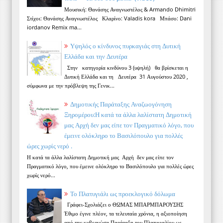
Μουσική: Θανάσης Αναγνωστέλος & Armando Dhimitri
Στίχοι: Θανάσης Αναγνωστέλος Κλαρίνο: Valadis kora Μπάσο: Dani
iordanov Remix ma...
Υψηλός ο κίνδυνος πυρκαγιάς στη Δυτική
Ελλάδα και την Δευτέρα
Στην κατηγορία κινδύνου 3 (υψηλή) θα βρίσκεται η
Δυτική Ελλάδα και τη Δευτέρα 31 Αυγούστου 2020 ,
σύμφωνα με την πρόβλεψη της Γενικ...
Δημοτικής Παράταξης Αναζωογόνηση
Ξηρομέρου:Η κατά τα άλλα λαλίστατη Δημοτική
μας Αρχή δεν μας είπε τον Πραγματικό λόγο, που
έμεινε ολόκληρο το Βασιλόπουλο για πολλές
ώρες χωρίς νερό .
Η κατά τα άλλα λαλίστατη Δημοτική μας Αρχή δεν μας είπε τον
Πραγματικό λόγο, που έμεινε ολόκληρο το Βασιλόπουλο για πολλές ώρες
χωρίς νερό...
Το Πλατυγιάλι ως προεκλογικό δόλωμα
Γράφει-Σχολιάζει ο ΘΩΜΑΣ ΜΠΑΡΜΠΑΡΟΥΣΗΣ
Έθιμο έγινε πλέον, τα τελευταία χρόνια, η αξιοποίηση
από την κυβερνώσα Παράταξη του Πλατυγιαλίου ως...