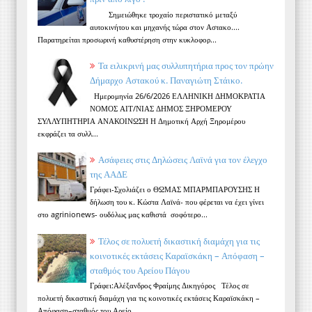
Σημειώθηκε τροχαίο περιστατικό μεταξύ
αυτοκινήτου και μηχανής τώρα στον Αστακο....
Παρατηρείται προσωρινή καθυστέρηση στην κυκλοφορ...
Τα ειλικρινή μας συλλυπητήρια προς τον πρώην
Δήμαρχο Αστακού κ. Παναγιώτη Στάικο.
Ημερομηνία 26/6/2026 ΕΛΛΗΝΙΚΗ ΔΗΜΟΚΡΑΤΙΑ
ΝΟΜΟΣ ΑΙΤ/ΝΙΑΣ ΔΗΜΟΣ ΞΗΡΟΜΕΡΟΥ
ΣΥΛΛΥΠΗΤΗΡΙΑ ΑΝΑΚΟΙΝΩΣΗ Η Δημοτική Αρχή Ξηρομέρου
εκφράζει τα συλλ...
Ασάφειες στις Δηλώσεις Λαϊνά για τον έλεγχο
της ΑΑΔΕ
Γράφει-Σχολιάζει ο ΘΩΜΑΣ ΜΠΑΡΜΠΑΡΟΥΣΗΣ Η
δήλωση του κ. Κώστα Λαϊνά- που φέρεται να έχει γίνει
στο agrinionews- ουδόλως μας καθιστά σοφότερο...
Τέλος σε πολυετή δικαστική διαμάχη για τις
κοινοτικές εκτάσεις Καραϊσκάκη – Απόφαση –
σταθμός του Αρείου Πάγου
Γράφει:Αλέξανδρος Φραίμης Δικηγόρος Τέλος σε
πολυετή δικαστική διαμάχη για τις κοινοτικές εκτάσεις Καραϊσκάκη –
Απόφαση–σταθμός του Αρείο...