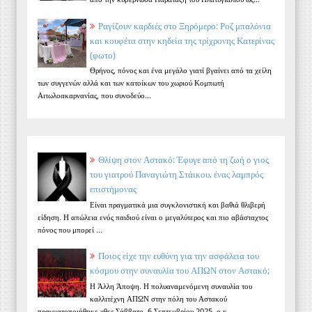
Ραγίζουν καρδιές στο Ξηρόμερο: Ροζ μπαλόνια
και κουφέτα στην κηδεία της τρίχρονης Κατερίνας
(φωτο)
Θρήνος, πόνος και ένα μεγάλο γιατί βγαίνει από τα χείλη
των συγγενών αλλά και των κατοίκων του χωριού Κομπωτή
Αιτωλοακαρνανίας, που συνοδεύο...
Θλίψη στον Αστακό: Έφυγε από τη ζωή ο γιος
του γιατρού Παναγιώτη Στάικου, ένας λαμπρός
επιστήμονας
Είναι πραγματικά μια συγκλονιστική και βαθιά θλιβερή
είδηση. Η απώλεια ενός παιδιού είναι ο μεγαλύτερος και πιο αβάσταχτος
πόνος που μπορεί ...
Ποιος είχε την ευθύνη για την ασφάλεια του
κόσμου στην συναυλία του ΑΠΩΝ στον Αστακό;
Η Άλλη Άποψη. Η πολυαναμενόμενη συναυλία του
καλλιτέχνη ΑΠΩΝ στην πόλη του Αστακού
πραγματοποιήθηκε χθες Σάββατο, 6 Σεπτεμβρίου 2025, ο κ...