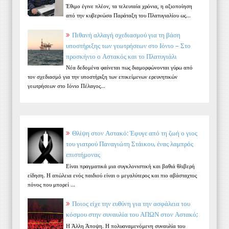
Έθιμο έγινε πλέον, τα τελευταία χρόνια, η αξιοποίηση
από την κυβερνώσα Παράταξη του Πλατυγιαλίου ως...
Πιθανή αλλαγή σχεδιασμού για τη βάση
υποστήριξης των γεωτρήσεων στο Ιόνιο – Στο
προσκήνιο ο Αστακός και το Πλατυγιάλι
Νέα δεδομένα φαίνεται πως διαμορφώνονται γύρω από
τον σχεδιασμό για την υποστήριξη των επικείμενων ερευνητικών
γεωτρήσεων στο Ιόνιο Πέλαγος...
Θλίψη στον Αστακό: Έφυγε από τη ζωή ο γιος
του γιατρού Παναγιώτη Στάικου, ένας λαμπρός
επιστήμονας
Είναι πραγματικά μια συγκλονιστική και βαθιά θλιβερή
είδηση. Η απώλεια ενός παιδιού είναι ο μεγαλύτερος και πιο αβάσταχτος
πόνος που μπορεί ...
Ποιος είχε την ευθύνη για την ασφάλεια του
κόσμου στην συναυλία του ΑΠΩΝ στον Αστακό;
Η Άλλη Άποψη. Η πολυαναμενόμενη συναυλία του