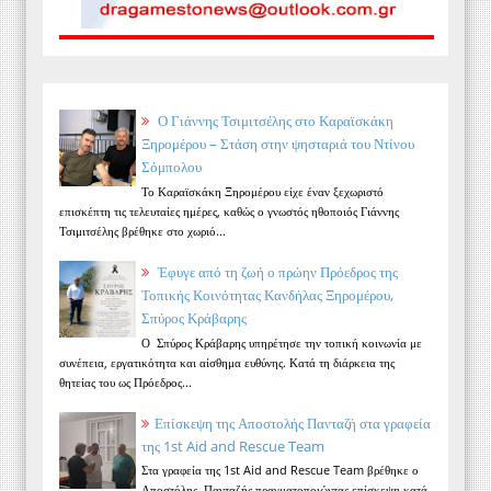
Ο Γιάννης Τσιμιτσέλης στο Καραϊσκάκη
Ξηρομέρου – Στάση στην ψησταριά του Ντίνου
Σόμπολου
Το Καραϊσκάκη Ξηρομέρου είχε έναν ξεχωριστό
επισκέπτη τις τελευταίες ημέρες, καθώς ο γνωστός ηθοποιός Γιάννης
Τσιμιτσέλης βρέθηκε στο χωριό...
Έφυγε από τη ζωή ο πρώην Πρόεδρος της
Τοπικής Κοινότητας Κανδήλας Ξηρομέρου,
Σπύρος Κράβαρης
Ο Σπύρος Κράβαρης υπηρέτησε την τοπική κοινωνία με
συνέπεια, εργατικότητα και αίσθημα ευθύνης. Κατά τη διάρκεια της
θητείας του ως Πρόεδρος...
Επίσκεψη της Αποστολής Πανταζή στα γραφεία
της 1st Aid and Rescue Team
Στα γραφεία της 1st Aid and Rescue Team βρέθηκε ο
Αποστόλης Πανταζής πραγματοποιώντας επίσκεψη κατά