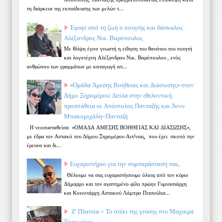
τη διάρκεια της εκπαίδευσης των μελών τ...
Έφυγε από τη ζωή ο ποιητής και δάσκαλος
Αλέξανδρος Νικ. Βαρόπουλος
Με θλίψη έγινε γνωστή η είδηση του θανάτου του ποιητή
και λογοτέχνη Αλέξανδρου Νικ. Βαρόπουλου , ενός
ανθρώπου των γραμμάτων με καταγωγή απ...
«Ομάδα Άμεσης Βοήθειας και Διάσωσης» στον
Δήμο Ξηρομέρου: Δίπλα στην εθελοντική
προσπάθεια οι Απόστολος Πανταζής και Άννυ
Μπακομιχάλη–Πανταζή
Η νεοσυσταθείσα «ΟΜΑΔΑ ΑΜΕΣΗΣ ΒΟΗΘΕΙΑΣ ΚΑΙ ΔΙΑΣΩΣΗΣ»,
με έδρα τον Αστακό του Δήμου Ξηρομέρου Αιτ/νιας, που έχει σκοπό την
έρευνα και δι...
Ευχαριστήριο για την συμπαράσταση σας.
Θέλουμε να σας ευχαριστήσουμε όλους από τον κύριο
Δήμαρχο και τον αγαπημένο φίλο πρώην Γυμνασιάρχη
και Κοινοτάρχη Αστακού Λάμπρο Πιτσούλια...
Ζ’ Πλατεία – Το στέκι της γεύσης στο Μαχαιρά
Ξηρομέρου