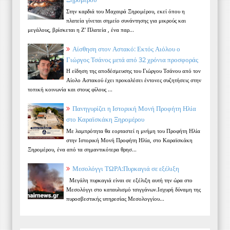
Στην καρδιά του Μαχαιρά Ξηρομέρου, εκεί όπου η
πλατεία γίνεται σημείο συνάντησης για μικρούς και
μεγάλους, βρίσκεται η Ζ’ Πλατεία , ένα παρ...
Αίσθηση στον Αστακό: Εκτός Αιόλου ο
Γιώργος Τσάνος μετά από 32 χρόνια προσφοράς
Η είδηση της αποδέσμευσης του Γιώργου Τσάνου από τον
Αίολο Αστακού έχει προκαλέσει έντονες συζητήσεις στην
τοπική κοινωνία και στους φίλους ...
Πανηγυρίζει η Ιστορική Μονή Προφήτη Ηλία
στο Καραϊσκάκη Ξηρομέρου
Με λαμπρότητα θα εορταστεί η μνήμη του Προφήτη Ηλία
στην Ιστορική Μονή Προφήτη Ηλία, στο Καραϊσκάκη
Ξηρομέρου, ένα από τα σημαντικότερα θρησ...
Μεσολόγγι ΤΩΡΑ:Πυρκαγιά σε εξέλιξη
Μεγάλη πυρκαγιά είναι σε εξέλιξη αυτή την ώρα στο
Μεσολόγγι στο καταυλισμό τσιγγάνων.Ισχυρή δύναμη της
πυροσβεστικής υπηρεσίας Μεσολογγίου...