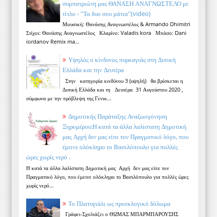
συμπατριώτη μας ΘΑΝΑΣΗ ΑΝΑΓΝΩΣΤΕΛΟ με
τίτλο - ''Τα δυο σου μάτια''(video)
Μουσική: Θανάσης Αναγνωστέλος & Armando Dhimitri
Στίχοι: Θανάσης Αναγνωστέλος Κλαρίνο: Valadis kora Μπάσο: Dani
iordanov Remix ma...
Υψηλός ο κίνδυνος πυρκαγιάς στη Δυτική
Ελλάδα και την Δευτέρα
Στην κατηγορία κινδύνου 3 (υψηλή) θα βρίσκεται η
Δυτική Ελλάδα και τη Δευτέρα 31 Αυγούστου 2020 ,
σύμφωνα με την πρόβλεψη της Γενικ...
Δημοτικής Παράταξης Αναζωογόνηση
Ξηρομέρου:Η κατά τα άλλα λαλίστατη Δημοτική
μας Αρχή δεν μας είπε τον Πραγματικό λόγο, που
έμεινε ολόκληρο το Βασιλόπουλο για πολλές
ώρες χωρίς νερό .
Η κατά τα άλλα λαλίστατη Δημοτική μας Αρχή δεν μας είπε τον
Πραγματικό λόγο, που έμεινε ολόκληρο το Βασιλόπουλο για πολλές ώρες
χωρίς νερό...
Το Πλατυγιάλι ως προεκλογικό δόλωμα
Γράφει-Σχολιάζει ο ΘΩΜΑΣ ΜΠΑΡΜΠΑΡΟΥΣΗΣ