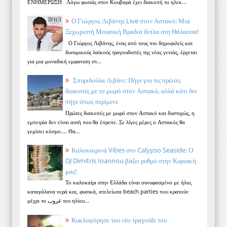
ΕΝΗΜΕΡΩΣΗ Λόγω φωτιάς στον Κουβαρά έχει διακοπή το ηλεκ...
Ο Γιώργος Λιβάνης Live στον Αστακό: Μια
Ξεχωριστή Μουσική Βραδιά δίπλα στη Θάλασσα!
Ο Γιώργος Λιβάνης, ένας από τους πιο δημοφιλείς και
δυναμικούς λαϊκούς τραγουδιστές της νέας γενιάς, έρχεται
για μια μοναδική εμφανιση στ...
Σπυριδούλα Λιβάνι: Πήγε για τις πρώτες
διακοπές με το μωρό στον Αστακό, αλλά κάτι δεν
πήγε όπως περίμενε
Πρώτες διακοπές με μωρό στον Αστακό και δυστυχώς, η
εμπειρία δεν είναι αυτή που θα έπρεπε. Σε λίγες μέρες ο Αστακός θα
γεμίσει κόσμο.... Θα...
Καλοκαιρινά Vibes στο Calypso Seaside: Ο
DJ Dimitris Ioannou βάζει ρυθμό στην Κυριακή
μας!
Το καλοκαίρι στην Ελλάδα είναι συνυφασμένο με ήλιο,
καταγάλανα νερά και, φυσικά, ατελείωτα beach parties που κρατούν
μέχρι το غروب του ηλίου...
Κυκλοφόρησε του νέο τραγούδι του