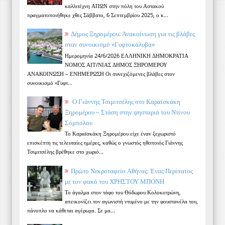
καλλιτέχνη ΑΠΩΝ στην πόλη του Αστακού
πραγματοποιήθηκε χθες Σάββατο, 6 Σεπτεμβρίου 2025, ο κ...
Δήμος Ξηρομέρου: Ανακοίνωση για τις βλάβες
στον συνοικισμό «Γυφτοκάλυβα»
Ημερομηνία 24/6/2026 ΕΛΛΗΝΙΚΗ ΔΗΜΟΚΡΑΤΙΑ
ΝΟΜΟΣ ΑΙΤ/ΝΙΑΣ ΔΗΜΟΣ ΞΗΡΟΜΕΡΟΥ
ΑΝΑΚΟΙΝΩΣΗ – ΕΝΗΜΕΡΩΣΗ Οι συνεχιζόμενες βλάβες στον
συνοικισμό «Γυφτ...
Ο Γιάννης Τσιμιτσέλης στο Καραϊσκάκη
Ξηρομέρου – Στάση στην ψησταριά του Ντίνου
Σόμπολου
Το Καραϊσκάκη Ξηρομέρου είχε έναν ξεχωριστό
επισκέπτη τις τελευταίες ημέρες, καθώς ο γνωστός ηθοποιός Γιάννης
Τσιμιτσέλης βρέθηκε στο χωριό...
Πρώτο Νεκροταφείο Αθήνας: Ένας Περίπατος
με τον φακό του ΧΡΗΣΤΟΥ ΜΠΟΝΗ
Το άγαλμα στον τάφο του Θόδωρου Κολοκοτρώνη,
απεικονίζει τον αγωνιστή ντυμένο με την φουστανέλα του,
πάνοπλο να κάθεται αγέρωχα. Σε μα...