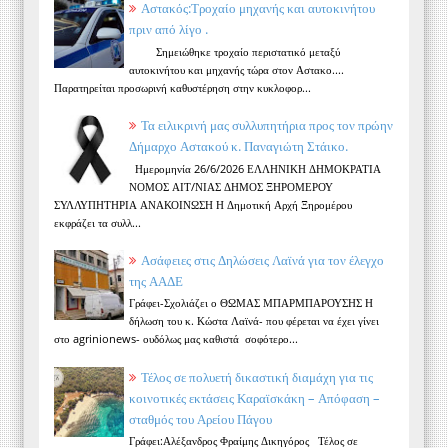
Αστακός:Τροχαίο μηχανής και αυτοκινήτου
πριν από λίγο .
Σημειώθηκε τροχαίο περιστατικό μεταξύ
αυτοκινήτου και μηχανής τώρα στον Αστακο....
Παρατηρείται προσωρινή καθυστέρηση στην κυκλοφορ...
Τα ειλικρινή μας συλλυπητήρια προς τον πρώην
Δήμαρχο Αστακού κ. Παναγιώτη Στάικο.
Ημερομηνία 26/6/2026 ΕΛΛΗΝΙΚΗ ΔΗΜΟΚΡΑΤΙΑ
ΝΟΜΟΣ ΑΙΤ/ΝΙΑΣ ΔΗΜΟΣ ΞΗΡΟΜΕΡΟΥ
ΣΥΛΛΥΠΗΤΗΡΙΑ ΑΝΑΚΟΙΝΩΣΗ Η Δημοτική Αρχή Ξηρομέρου
εκφράζει τα συλλ...
Ασάφειες στις Δηλώσεις Λαϊνά για τον έλεγχο
της ΑΑΔΕ
Γράφει-Σχολιάζει ο ΘΩΜΑΣ ΜΠΑΡΜΠΑΡΟΥΣΗΣ Η
δήλωση του κ. Κώστα Λαϊνά- που φέρεται να έχει γίνει
στο agrinionews- ουδόλως μας καθιστά σοφότερο...
Τέλος σε πολυετή δικαστική διαμάχη για τις
κοινοτικές εκτάσεις Καραϊσκάκη – Απόφαση –
σταθμός του Αρείου Πάγου
Γράφει:Αλέξανδρος Φραίμης Δικηγόρος Τέλος σε