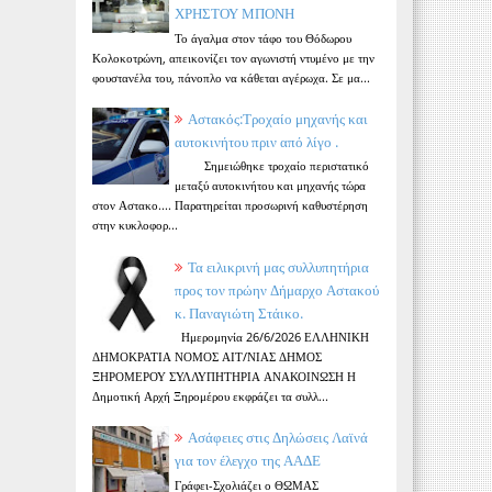
ΧΡΗΣΤΟΥ ΜΠΟΝΗ
Το άγαλμα στον τάφο του Θόδωρου
Κολοκοτρώνη, απεικονίζει τον αγωνιστή ντυμένο με την
φουστανέλα του, πάνοπλο να κάθεται αγέρωχα. Σε μα...
Αστακός:Τροχαίο μηχανής και
αυτοκινήτου πριν από λίγο .
Σημειώθηκε τροχαίο περιστατικό
μεταξύ αυτοκινήτου και μηχανής τώρα
στον Αστακο.... Παρατηρείται προσωρινή καθυστέρηση
στην κυκλοφορ...
Τα ειλικρινή μας συλλυπητήρια
προς τον πρώην Δήμαρχο Αστακού
κ. Παναγιώτη Στάικο.
Ημερομηνία 26/6/2026 ΕΛΛΗΝΙΚΗ
ΔΗΜΟΚΡΑΤΙΑ ΝΟΜΟΣ ΑΙΤ/ΝΙΑΣ ΔΗΜΟΣ
ΞΗΡΟΜΕΡΟΥ ΣΥΛΛΥΠΗΤΗΡΙΑ ΑΝΑΚΟΙΝΩΣΗ Η
Δημοτική Αρχή Ξηρομέρου εκφράζει τα συλλ...
Ασάφειες στις Δηλώσεις Λαϊνά
για τον έλεγχο της ΑΑΔΕ
Γράφει-Σχολιάζει ο ΘΩΜΑΣ