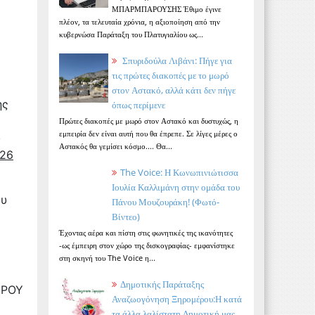
ΜΠΑΡΜΠΑΡΟΥΣΗΣ Έθιμο έγινε
πλέον, τα τελευταία χρόνια, η αξιοποίηση από την
κυβερνώσα Παράταξη του Πλατυγιαλίου ως...
Σπυριδούλα Λιβάνι: Πήγε για
τις πρώτες διακοπές με το μωρό
στον Αστακό, αλλά κάτι δεν πήγε
ης
όπως περίμενε
Πρώτες διακοπές με μωρό στον Αστακό και δυστυχώς, η
εμπειρία δεν είναι αυτή που θα έπρεπε. Σε λίγες μέρες ο
υ
Αστακός θα γεμίσει κόσμο.... Θα...
026
The Voice: Η Κωνωπινιώτισσα
Ιουλία Καλλιμάνη στην ομάδα του
ου
Πάνου Μουζουράκη! (Φωτό-
Βίντεο)
Έχοντας αέρα και πίστη στις φωνητικές της ικανότητες
-ως έμπειρη στον χώρο της δισκογραφίας- εμφανίστηκε
στη σκηνή του The Voice η...
Δημοτικής Παράταξης
ΕΡΟΥ
Αναζωογόνηση Ξηρομέρου:Η κατά
τα άλλα λαλίστατη Δημοτική μας