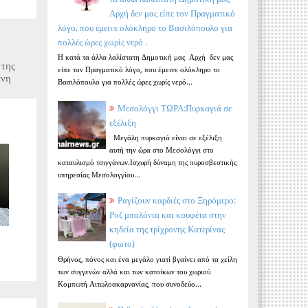
Αρχή δεν μας είπε τον Πραγματικό
λόγο, που έμεινε ολόκληρο το Βασιλόπουλο για
πολλές ώρες χωρίς νερό .
Η κατά τα άλλα λαλίστατη Δημοτική μας Αρχή δεν μας
της
είπε τον Πραγματικό λόγο, που έμεινε ολόκληρο το
άνη
Βασιλόπουλο για πολλές ώρες χωρίς νερό...
Μεσολόγγι ΤΩΡΑ:Πυρκαγιά σε
εξέλιξη
Μεγάλη πυρκαγιά είναι σε εξέλιξη
αυτή την ώρα στο Μεσολόγγι στο
καταυλισμό τσιγγάνων.Ισχυρή δύναμη της πυροσβεστικής
υπηρεσίας Μεσολογγίου...
Ραγίζουν καρδιές στο Ξηρόμερο:
Ροζ μπαλόνια και κουφέτα στην
κηδεία της τρίχρονης Κατερίνας
(φωτο)
Θρήνος, πόνος και ένα μεγάλο γιατί βγαίνει από τα χείλη
των συγγενών αλλά και των κατοίκων του χωριού
Κομπωτή Αιτωλοακαρνανίας, που συνοδεύο...