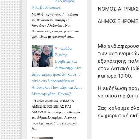
Αλέξανδρος
Νικ. Βαρόπουλος
ΝΟΜΟΣ ΑΙΤ/ΝΙΑΣ
Με θλίψη έγινε γνωστή η είδηση
του θανάτου του ποιητή και
ΔΗΜΟΣ ΞΗΡΟΜΕ
λογοτέχνη Αλέξανδρου Νικ.
Βαρόπουλου , ενός ανθρώπου των
γραμμάτων με καταγωγή απ...
Μία ενδιαφέρουσ
«Ομάδα
των αστυνομικών
Άμεσης
εξαπάτησης πολι
Βοήθειας και
Διάσωσης» στον
στον Αστακό (αί
Δήμο Ξηρομέρου: Δίπλα στην
και ώρα 19:00
.
εθελοντική προσπάθεια οι
Απόστολος Πανταζής και Άννυ
Η εκδήλωση πραγ
Μπακομιχάλη–Πανταζή
να υποστηρίζει 
Η νεοσυσταθείσα «ΟΜΑΔΑ
ΑΜΕΣΗΣ ΒΟΗΘΕΙΑΣ ΚΑΙ
Σας καλούμε όλο
ΔΙΑΣΩΣΗΣ», με έδρα τον Αστακό
ενημερωτική εκδ
του Δήμου Ξηρομέρου Αιτ/νιας,
που έχει σκοπό την έρευνα και
δι...