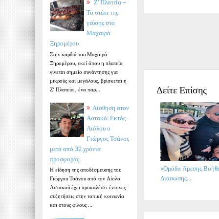
Ζ’ Πλατεία –
Το στέκι της
γεύσης στο
Μαχαιρά
Ξηρομέρου
Στην καρδιά του Μαχαιρά
Ξηρομέρου, εκεί όπου η πλατεία
γίνεται σημείο συνάντησης για
μικρούς και μεγάλους, βρίσκεται η
Δείτε Επίσης
Ζ’ Πλατεία , ένα παρ...
Αίσθηση στον
Αστακό: Εκτός
Αιόλου ο
Γιώργος Τσάνος
μετά από 32 χρόνια
προσφοράς
«Ομάδα Άμεσης Βοήθε
Η είδηση της αποδέσμευσης του
Διάσωσης...
Γιώργου Τσάνου από τον Αίολο
Αστακού έχει προκαλέσει έντονες
συζητήσεις στην τοπική κοινωνία
και στους φίλους ...