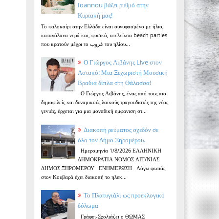
Ioannou βάζει ρυθμό στην
Κυριακή μας!
Το καλοκαίρι στην Ελλάδα είναι συνυφασμένο με ήλιο,
καταγάλανα νερά και, φυσικά, ατελείωτα beach parties
που κρατούν μέχρι το غروب του ηλίου...
Ο Γιώργος Λιβάνης Live στον
Αστακό: Μια Ξεχωριστή Μουσική
Βραδιά δίπλα στη Θάλασσα!
Ο Γιώργος Λιβάνης, ένας από τους πιο
δημοφιλείς και δυναμικούς λαϊκούς τραγουδιστές της νέας
γενιάς, έρχεται για μια μοναδική εμφανιση στ...
Διακοπή ρεύματος σχεδόν σε
όλο τον Δήμο Ξηρομέρου.
Ημερομηνία 1/8/2026 ΕΛΛΗΝΙΚΗ
ΔΗΜΟΚΡΑΤΙΑ ΝΟΜΟΣ ΑΙΤ/ΝΙΑΣ
ΔΗΜΟΣ ΞΗΡΟΜΕΡΟΥ ΕΝΗΜΕΡΩΣΗ Λόγω φωτιάς
στον Κουβαρά έχει διακοπή το ηλεκ...
Το Πλατυγιάλι ως προεκλογικό
δόλωμα
Γράφει-Σχολιάζει ο ΘΩΜΑΣ