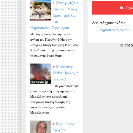
Πανηγυρίζει η
Σχόλ
Ιστορική Μονή
Προφήτη Ηλία
στο
Δεν υπάρχουν σχόλια:
Καραϊσκάκη Ξηρομέρου
Δημοσίευση σχολίου
Με λαμπρότητα θα εορταστεί η
μνήμη του Προφήτη Ηλία στην
Ιστορική Μονή Προφήτη Ηλία, στο
© 2010
Καραϊσκάκη Ξηρομέρου, ένα από
τα σημαντικότερα θρησ...
Μεσολόγγι
ΤΩΡΑ:Πυρκαγιά
σε εξέλιξη
Μεγάλη πυρκαγιά
είναι σε εξέλιξη αυτή την ώρα στο
Μεσολόγγι στο καταυλισμό
τσιγγάνων.Ισχυρή δύναμη της
πυροσβεστικής υπηρεσίας
Μεσολογγίου...
Μνημόσυνο
Γρηγόρη