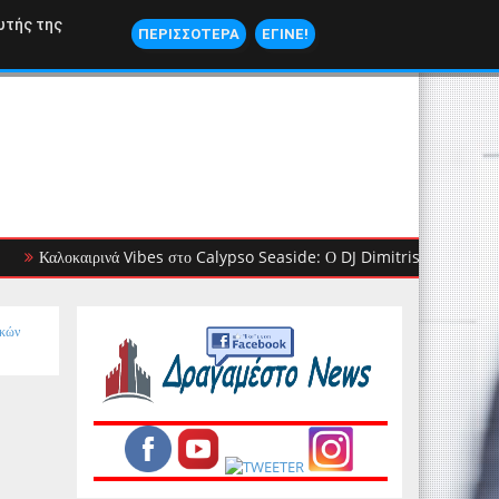
ΝΑΥΤΙΛΙΑ
υτής της
ΠΕΡΙΣΣΟΤΕΡΑ
ΕΓΙΝΕ!
λοκαιρινά Vibes στο Calypso Seaside: Ο DJ Dimitris Ioannou βάζει ρυθμ
ικών