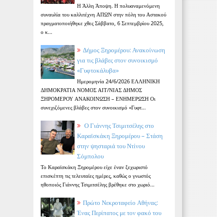
Η Άλλη Άποψη. Η πολυαναμενόμενη
συναυλία του καλλιτέχνη ΑΠΩΝ στην πόλη του Αστακού
πραγματοποιήθηκε χθες Σάββατο, 6 Σεπτεμβρίου 2025,
ο κ...
Δήμος Ξηρομέρου: Ανακοίνωση
για τις βλάβες στον συνοικισμό
«Γυφτοκάλυβα»
Ημερομηνία 24/6/2026 ΕΛΛΗΝΙΚΗ
ΔΗΜΟΚΡΑΤΙΑ ΝΟΜΟΣ ΑΙΤ/ΝΙΑΣ ΔΗΜΟΣ
ΞΗΡΟΜΕΡΟΥ ΑΝΑΚΟΙΝΩΣΗ – ΕΝΗΜΕΡΩΣΗ Οι
συνεχιζόμενες βλάβες στον συνοικισμό «Γυφτ...
Ο Γιάννης Τσιμιτσέλης στο
Καραϊσκάκη Ξηρομέρου – Στάση
στην ψησταριά του Ντίνου
Σόμπολου
Το Καραϊσκάκη Ξηρομέρου είχε έναν ξεχωριστό
επισκέπτη τις τελευταίες ημέρες, καθώς ο γνωστός
ηθοποιός Γιάννης Τσιμιτσέλης βρέθηκε στο χωριό...
Πρώτο Νεκροταφείο Αθήνας:
Ένας Περίπατος με τον φακό του