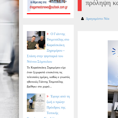
πρόληψη κα
Δραγαμέστο Νέα
Ο Γιάννης
Τσιμιτσέλης στο
Καραϊσκάκη
Ξηρομέρου –
Στάση στην ψησταριά του
Ντίνου Σόμπολου
Το Καραϊσκάκη Ξηρομέρου είχε
έναν ξεχωριστό επισκέπτη τις
τελευταίες ημέρες, καθώς ο γνωστός
ηθοποιός Γιάννης Τσιμιτσέλης
βρέθηκε στο χωριό...
Έφυγε από τη
ζωή ο πρώην
Πρόεδρος της
Τοπικής