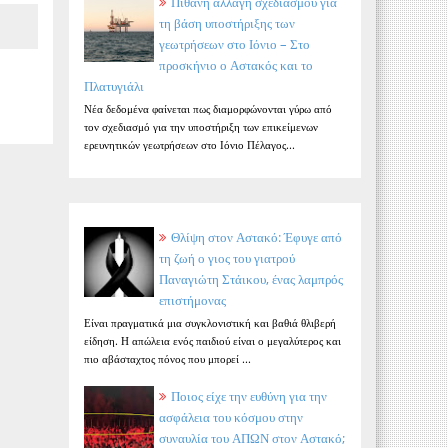
Πιθανή αλλαγή σχεδιασμού για
τη βάση υποστήριξης των
γεωτρήσεων στο Ιόνιο – Στο
προσκήνιο ο Αστακός και το
Πλατυγιάλι
Νέα δεδομένα φαίνεται πως διαμορφώνονται γύρω από
τον σχεδιασμό για την υποστήριξη των επικείμενων
ερευνητικών γεωτρήσεων στο Ιόνιο Πέλαγος...
Θλίψη στον Αστακό: Έφυγε από
τη ζωή ο γιος του γιατρού
Παναγιώτη Στάικου, ένας λαμπρός
επιστήμονας
Είναι πραγματικά μια συγκλονιστική και βαθιά θλιβερή
είδηση. Η απώλεια ενός παιδιού είναι ο μεγαλύτερος και
πιο αβάσταχτος πόνος που μπορεί ...
Ποιος είχε την ευθύνη για την
ασφάλεια του κόσμου στην
συναυλία του ΑΠΩΝ στον Αστακό;