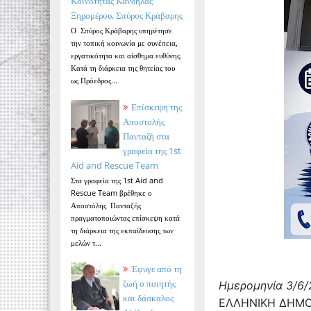
Κοινότητας Κανδήλας
Ξηρομέρου, Σπύρος Κράβαρης
Ο Σπύρος Κράβαρης υπηρέτησε
την τοπική κοινωνία με συνέπεια,
εργατικότητα και αίσθημα ευθύνης.
Κατά τη διάρκεια της θητείας του
ως Πρόεδρος...
Επίσκεψη της
Αποστολής
Πανταζή στα
γραφεία της 1st
Aid and Rescue Team
Στα γραφεία της 1st Aid and
Rescue Team βρέθηκε ο
Αποστόλης Πανταζής
πραγματοποιώντας επίσκεψη κατά
τη διάρκεια της εκπαίδευσης των
μελών τ...
Έφυγε από τη
ζωή ο ποιητής
Ημερομηνία 3/6
και δάσκαλος
ΕΛΛΗΝΙΚΗ ΔΗΜΟ